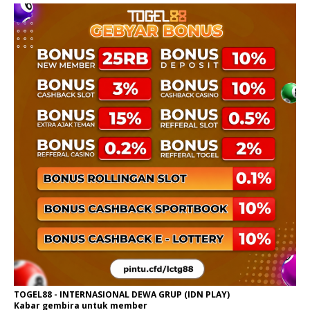
TOGEL88 - INTERNASIONAL DEWA GRUP (IDN PLAY)
Kabar gembira untuk member