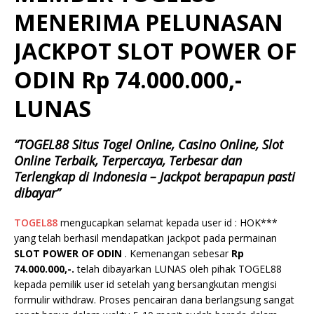
MENERIMA PELUNASAN
JACKPOT SLOT POWER OF
ODIN Rp 74.000.000,-
LUNAS
“TOGEL88 Situs Togel Online, Casino Online, Slot
Online Terbaik, Terpercaya, Terbesar dan
Terlengkap di Indonesia – Jackpot berapapun pasti
dibayar”
TOGEL88
mengucapkan selamat kepada user id : HOK***
yang telah berhasil mendapatkan jackpot pada permainan
SLOT POWER OF ODIN
. Kemenangan sebesar
Rp
74.000.000
,-.
telah dibayarkan LUNAS oleh pihak TOGEL88
kepada pemilik user id setelah yang bersangkutan mengisi
formulir withdraw. Proses pencairan dana berlangsung sangat