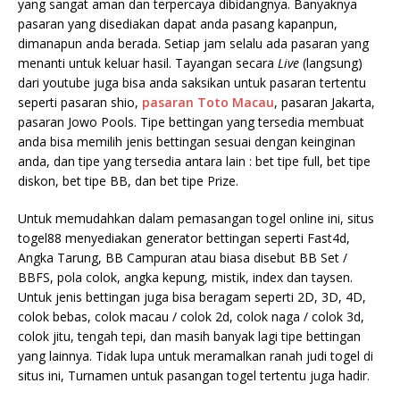
yang sangat aman dan terpercaya dibidangnya. Banyaknya
pasaran yang disediakan dapat anda pasang kapanpun,
dimanapun anda berada. Setiap jam selalu ada pasaran yang
menanti untuk keluar hasil. Tayangan secara
Live
(langsung)
dari youtube juga bisa anda saksikan untuk pasaran tertentu
seperti pasaran shio,
pasaran Toto Macau
, pasaran Jakarta,
pasaran Jowo Pools. Tipe bettingan yang tersedia membuat
anda bisa memilih jenis bettingan sesuai dengan keinginan
anda, dan tipe yang tersedia antara lain : bet tipe full, bet tipe
diskon, bet tipe BB, dan bet tipe Prize.
Untuk memudahkan dalam pemasangan togel online ini, situs
togel88 menyediakan generator bettingan seperti Fast4d,
Angka Tarung, BB Campuran atau biasa disebut BB Set /
BBFS, pola colok, angka kepung, mistik, index dan taysen.
Untuk jenis bettingan juga bisa beragam seperti 2D, 3D, 4D,
colok bebas, colok macau / colok 2d, colok naga / colok 3d,
colok jitu, tengah tepi, dan masih banyak lagi tipe bettingan
yang lainnya. Tidak lupa untuk meramalkan ranah judi togel di
situs ini, Turnamen untuk pasangan togel tertentu juga hadir.