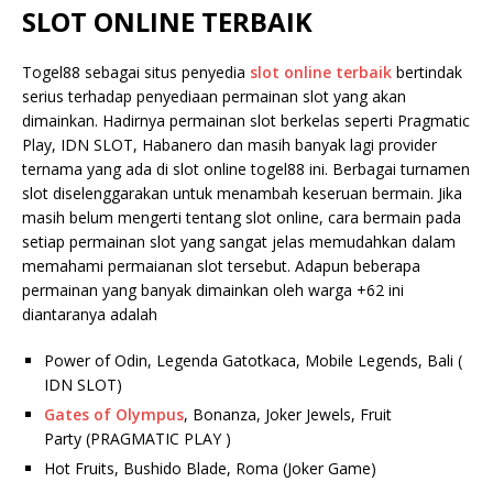
SLOT ONLINE TERBAIK
Togel88 sebagai situs penyedia
slot online terbaik
bertindak
serius terhadap penyediaan permainan slot yang akan
dimainkan. Hadirnya permainan slot berkelas seperti Pragmatic
Play, IDN SLOT, Habanero dan masih banyak lagi provider
ternama yang ada di slot online togel88 ini. Berbagai turnamen
slot diselenggarakan untuk menambah keseruan bermain. Jika
masih belum mengerti tentang slot online, cara bermain pada
setiap permainan slot yang sangat jelas memudahkan dalam
memahami permaianan slot tersebut. Adapun beberapa
permainan yang banyak dimainkan oleh warga +62 ini
diantaranya adalah
Power of Odin, Legenda Gatotkaca, Mobile Legends, Bali (
IDN SLOT)
Gates of Olympus
, Bonanza, Joker Jewels, Fruit
Party (PRAGMATIC PLAY )
Hot Fruits, Bushido Blade, Roma (Joker Game)