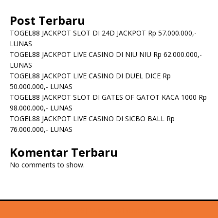
Post Terbaru
TOGEL88 JACKPOT SLOT DI 24D JACKPOT Rp 57.000.000,-
LUNAS
TOGEL88 JACKPOT LIVE CASINO DI NIU NIU Rp 62.000.000,-
LUNAS
TOGEL88 JACKPOT LIVE CASINO DI DUEL DICE Rp
50.000.000,- LUNAS
TOGEL88 JACKPOT SLOT DI GATES OF GATOT KACA 1000 Rp
98.000.000,- LUNAS
TOGEL88 JACKPOT LIVE CASINO DI SICBO BALL Rp
76.000.000,- LUNAS
Komentar Terbaru
No comments to show.
Copyright © 2026 | WordPress Theme by
MH Themes