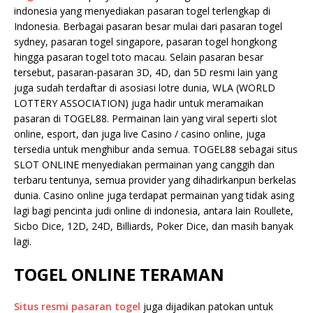
indonesia yang menyediakan pasaran togel terlengkap di
Indonesia. Berbagai pasaran besar mulai dari pasaran togel
sydney, pasaran togel singapore, pasaran togel hongkong
hingga pasaran togel toto macau. Selain pasaran besar
tersebut, pasaran-pasaran 3D, 4D, dan 5D resmi lain yang
juga sudah terdaftar di asosiasi lotre dunia, WLA (WORLD
LOTTERY ASSOCIATION) juga hadir untuk meramaikan
pasaran di TOGEL88. Permainan lain yang viral seperti slot
online, esport, dan juga live Casino / casino online, juga
tersedia untuk menghibur anda semua. TOGEL88 sebagai situs
SLOT ONLINE menyediakan permainan yang canggih dan
terbaru tentunya, semua provider yang dihadirkanpun berkelas
dunia. Casino online juga terdapat permainan yang tidak asing
lagi bagi pencinta judi online di indonesia, antara lain Roullete,
Sicbo Dice, 12D, 24D, Billiards, Poker Dice, dan masih banyak
lagi.
TOGEL ONLINE TERAMAN
Situs resmi pasaran togel
juga dijadikan patokan untuk