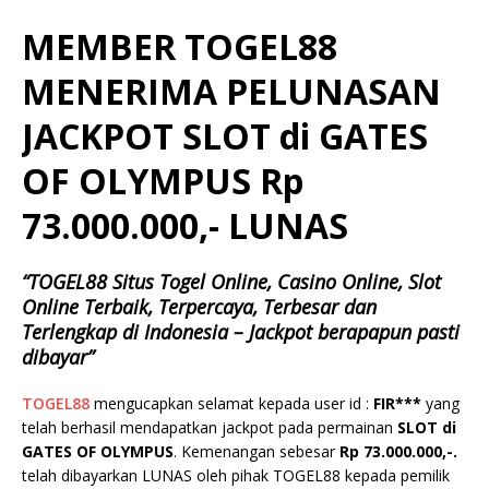
MEMBER TOGEL88
MENERIMA PELUNASAN
JACKPOT SLOT di GATES
OF OLYMPUS Rp
73.000.000,- LUNAS
“TOGEL88 Situs Togel Online, Casino Online, Slot
Online Terbaik, Terpercaya, Terbesar dan
Terlengkap di Indonesia – Jackpot berapapun pasti
dibayar”
TOGEL88
mengucapkan selamat kepada user id :
FIR***
yang
telah berhasil mendapatkan jackpot pada permainan
SLOT di
GATES OF OLYMPUS
. Kemenangan sebesar
Rp
73.000.000
,-.
telah dibayarkan LUNAS oleh pihak TOGEL88 kepada pemilik