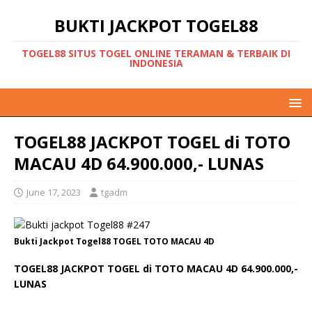
BUKTI JACKPOT TOGEL88
TOGEL88 SITUS TOGEL ONLINE TERAMAN & TERBAIK DI
INDONESIA
TOGEL88 JACKPOT TOGEL di TOTO
MACAU 4D 64.900.000,- LUNAS
June 17, 2023
tgadm
Bukti Jackpot Togel88 TOGEL TOTO MACAU 4D
TOGEL88 JACKPOT TOGEL di TOTO MACAU 4D 64.900.000,-
LUNAS