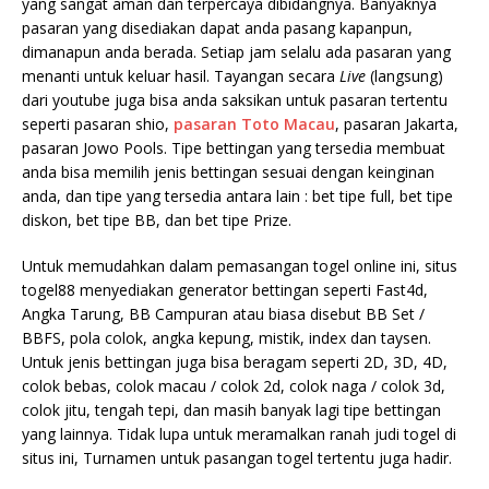
yang sangat aman dan terpercaya dibidangnya. Banyaknya
pasaran yang disediakan dapat anda pasang kapanpun,
dimanapun anda berada. Setiap jam selalu ada pasaran yang
menanti untuk keluar hasil. Tayangan secara
Live
(langsung)
dari youtube juga bisa anda saksikan untuk pasaran tertentu
seperti pasaran shio,
pasaran Toto Macau
, pasaran Jakarta,
pasaran Jowo Pools. Tipe bettingan yang tersedia membuat
anda bisa memilih jenis bettingan sesuai dengan keinginan
anda, dan tipe yang tersedia antara lain : bet tipe full, bet tipe
diskon, bet tipe BB, dan bet tipe Prize.
Untuk memudahkan dalam pemasangan togel online ini, situs
togel88 menyediakan generator bettingan seperti Fast4d,
Angka Tarung, BB Campuran atau biasa disebut BB Set /
BBFS, pola colok, angka kepung, mistik, index dan taysen.
Untuk jenis bettingan juga bisa beragam seperti 2D, 3D, 4D,
colok bebas, colok macau / colok 2d, colok naga / colok 3d,
colok jitu, tengah tepi, dan masih banyak lagi tipe bettingan
yang lainnya. Tidak lupa untuk meramalkan ranah judi togel di
situs ini, Turnamen untuk pasangan togel tertentu juga hadir.