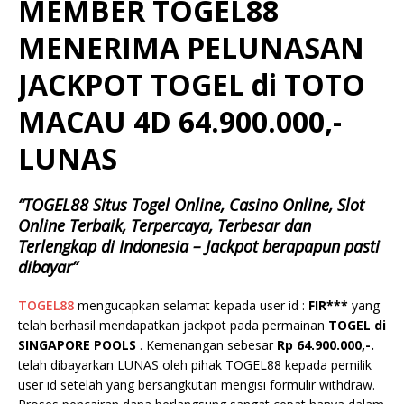
MEMBER TOGEL88
MENERIMA PELUNASAN
JACKPOT TOGEL di TOTO
MACAU 4D 64.900.000,-
LUNAS
“TOGEL88 Situs Togel Online, Casino Online, Slot
Online Terbaik, Terpercaya, Terbesar dan
Terlengkap di Indonesia – Jackpot berapapun pasti
dibayar”
TOGEL88
mengucapkan selamat kepada user id :
FIR***
yang
telah berhasil mendapatkan jackpot pada permainan
TOGEL di
SINGAPORE POOLS
. Kemenangan sebesar
Rp
64.900.000
,-.
telah dibayarkan LUNAS oleh pihak TOGEL88 kepada pemilik
user id setelah yang bersangkutan mengisi formulir withdraw.