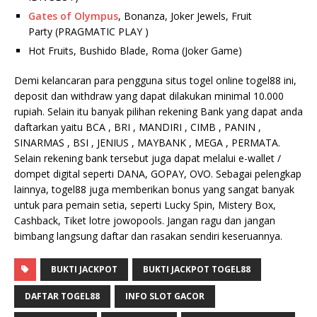
Gates of Olympus
, Bonanza, Joker Jewels, Fruit
Party (PRAGMATIC PLAY )
Hot Fruits, Bushido Blade, Roma (Joker Game)
Demi kelancaran para pengguna situs togel online togel88 ini,
deposit dan withdraw yang dapat dilakukan minimal 10.000
rupiah. Selain itu banyak pilihan rekening Bank yang dapat anda
daftarkan yaitu BCA , BRI , MANDIRI , CIMB , PANIN ,
SINARMAS , BSI , JENIUS , MAYBANK , MEGA , PERMATA.
Selain rekening bank tersebut juga dapat melalui e-wallet /
dompet digital seperti DANA, GOPAY, OVO. Sebagai pelengkap
lainnya, togel88 juga memberikan bonus yang sangat banyak
untuk para pemain setia, seperti Lucky Spin, Mistery Box,
Cashback, Tiket lotre jowopools. Jangan ragu dan jangan
bimbang langsung daftar dan rasakan sendiri keseruannya.
BUKTI JACKPOT
BUKTI JACKPOT TOGEL88
DAFTAR TOGEL88
INFO SLOT GACOR