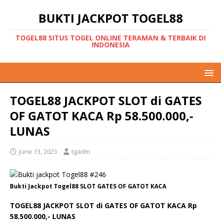
BUKTI JACKPOT TOGEL88
TOGEL88 SITUS TOGEL ONLINE TERAMAN & TERBAIK DI
INDONESIA
TOGEL88 JACKPOT SLOT di GATES
OF GATOT KACA Rp 58.500.000,-
LUNAS
June 13, 2023
tgadm
Bukti Jackpot Togel88 SLOT GATES OF GATOT KACA
TOGEL88 JACKPOT SLOT di GATES OF GATOT KACA Rp
58.500.000,- LUNAS