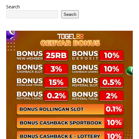
Search
Search