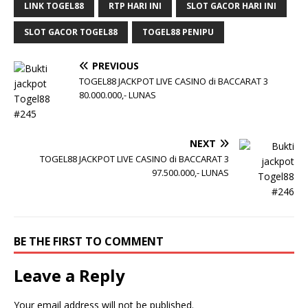
LINK TOGEL88
RTP HARI INI
SLOT GACOR HARI INI
SLOT GACOR TOGEL88
TOGEL88 PENIPU
PREVIOUS
TOGEL88 JACKPOT LIVE CASINO di BACCARAT 3
80.000.000,- LUNAS
NEXT
TOGEL88 JACKPOT LIVE CASINO di BACCARAT 3
97.500.000,- LUNAS
BE THE FIRST TO COMMENT
Leave a Reply
Your email address will not be published.