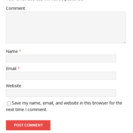
Comment
Name
*
Email
*
Website
Save my name, email, and website in this browser for the
next time I comment.