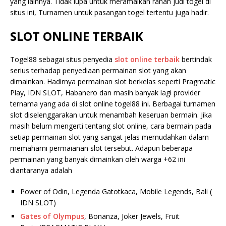
yang lainnya. Tidak lupa untuk meramalkan ranah judi togel di
situs ini, Turnamen untuk pasangan togel tertentu juga hadir.
SLOT ONLINE TERBAIK
Togel88 sebagai situs penyedia
slot online terbaik
bertindak
serius terhadap penyediaan permainan slot yang akan
dimainkan. Hadirnya permainan slot berkelas seperti Pragmatic
Play, IDN SLOT, Habanero dan masih banyak lagi provider
ternama yang ada di slot online togel88 ini. Berbagai turnamen
slot diselenggarakan untuk menambah keseruan bermain. Jika
masih belum mengerti tentang slot online, cara bermain pada
setiap permainan slot yang sangat jelas memudahkan dalam
memahami permaianan slot tersebut. Adapun beberapa
permainan yang banyak dimainkan oleh warga +62 ini
diantaranya adalah
Power of Odin, Legenda Gatotkaca, Mobile Legends, Bali (
IDN SLOT)
Gates of Olympus
, Bonanza, Joker Jewels, Fruit