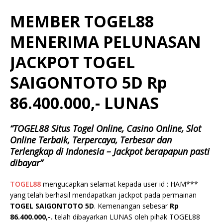
MEMBER TOGEL88
MENERIMA PELUNASAN
JACKPOT TOGEL
SAIGONTOTO 5D Rp
86.400.000,- LUNAS
“TOGEL88 Situs Togel Online, Casino Online, Slot
Online Terbaik, Terpercaya, Terbesar dan
Terlengkap di Indonesia – Jackpot berapapun pasti
dibayar”
TOGEL88
mengucapkan selamat kepada user id : HAM***
yang telah berhasil mendapatkan jackpot pada permainan
TOGEL SAIGONTOTO 5D
. Kemenangan sebesar
Rp
86.400.000
,-.
telah dibayarkan LUNAS oleh pihak TOGEL88