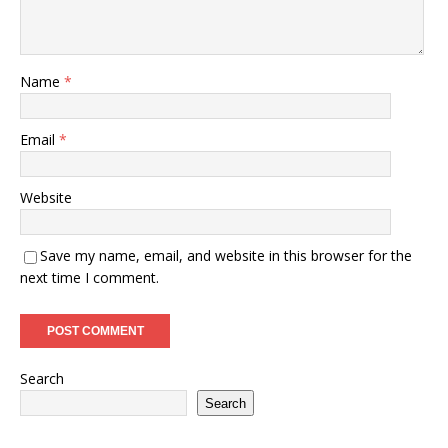
Name
*
Email
*
Website
Save my name, email, and website in this browser for the
next time I comment.
Search
Search