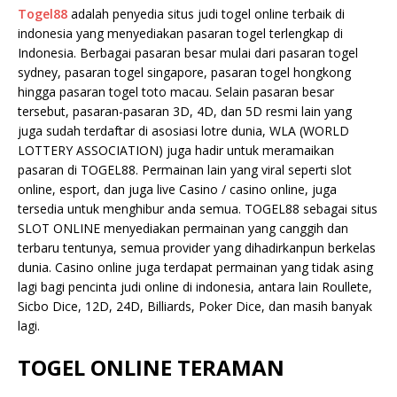
Togel88
adalah penyedia situs judi togel online terbaik di
indonesia yang menyediakan pasaran togel terlengkap di
Indonesia. Berbagai pasaran besar mulai dari pasaran togel
sydney, pasaran togel singapore, pasaran togel hongkong
hingga pasaran togel toto macau. Selain pasaran besar
tersebut, pasaran-pasaran 3D, 4D, dan 5D resmi lain yang
juga sudah terdaftar di asosiasi lotre dunia, WLA (WORLD
LOTTERY ASSOCIATION) juga hadir untuk meramaikan
pasaran di TOGEL88. Permainan lain yang viral seperti slot
online, esport, dan juga live Casino / casino online, juga
tersedia untuk menghibur anda semua. TOGEL88 sebagai situs
SLOT ONLINE menyediakan permainan yang canggih dan
terbaru tentunya, semua provider yang dihadirkanpun berkelas
dunia. Casino online juga terdapat permainan yang tidak asing
lagi bagi pencinta judi online di indonesia, antara lain Roullete,
Sicbo Dice, 12D, 24D, Billiards, Poker Dice, dan masih banyak
lagi.
TOGEL ONLINE TERAMAN