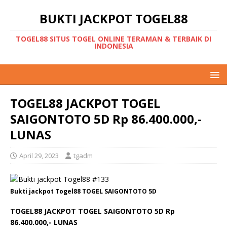
BUKTI JACKPOT TOGEL88
TOGEL88 SITUS TOGEL ONLINE TERAMAN & TERBAIK DI
INDONESIA
TOGEL88 JACKPOT TOGEL
SAIGONTOTO 5D Rp 86.400.000,-
LUNAS
April 29, 2023
tgadm
Bukti jackpot Togel88 TOGEL SAIGONTOTO 5D
TOGEL88 JACKPOT
TOGEL SAIGONTOTO 5D Rp
86.400.000,- LUNAS