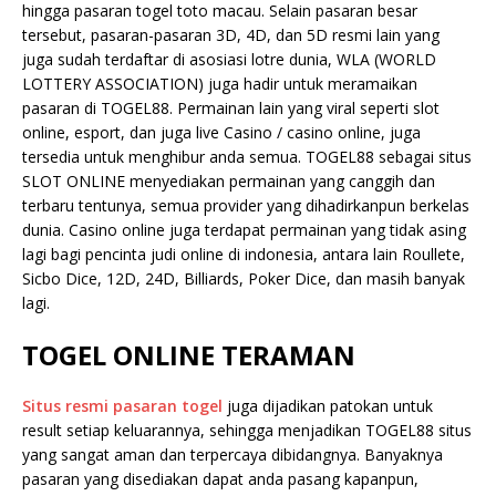
hingga pasaran togel toto macau. Selain pasaran besar
tersebut, pasaran-pasaran 3D, 4D, dan 5D resmi lain yang
juga sudah terdaftar di asosiasi lotre dunia, WLA (WORLD
LOTTERY ASSOCIATION) juga hadir untuk meramaikan
pasaran di TOGEL88. Permainan lain yang viral seperti slot
online, esport, dan juga live Casino / casino online, juga
tersedia untuk menghibur anda semua. TOGEL88 sebagai situs
SLOT ONLINE menyediakan permainan yang canggih dan
terbaru tentunya, semua provider yang dihadirkanpun berkelas
dunia. Casino online juga terdapat permainan yang tidak asing
lagi bagi pencinta judi online di indonesia, antara lain Roullete,
Sicbo Dice, 12D, 24D, Billiards, Poker Dice, dan masih banyak
lagi.
TOGEL ONLINE TERAMAN
Situs resmi pasaran togel
juga dijadikan patokan untuk
result setiap keluarannya, sehingga menjadikan TOGEL88 situs
yang sangat aman dan terpercaya dibidangnya. Banyaknya
pasaran yang disediakan dapat anda pasang kapanpun,