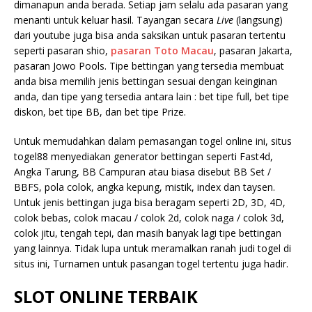
dimanapun anda berada. Setiap jam selalu ada pasaran yang
menanti untuk keluar hasil. Tayangan secara
Live
(langsung)
dari youtube juga bisa anda saksikan untuk pasaran tertentu
seperti pasaran shio,
pasaran Toto Macau
, pasaran Jakarta,
pasaran Jowo Pools. Tipe bettingan yang tersedia membuat
anda bisa memilih jenis bettingan sesuai dengan keinginan
anda, dan tipe yang tersedia antara lain : bet tipe full, bet tipe
diskon, bet tipe BB, dan bet tipe Prize.
Untuk memudahkan dalam pemasangan togel online ini, situs
togel88 menyediakan generator bettingan seperti Fast4d,
Angka Tarung, BB Campuran atau biasa disebut BB Set /
BBFS, pola colok, angka kepung, mistik, index dan taysen.
Untuk jenis bettingan juga bisa beragam seperti 2D, 3D, 4D,
colok bebas, colok macau / colok 2d, colok naga / colok 3d,
colok jitu, tengah tepi, dan masih banyak lagi tipe bettingan
yang lainnya. Tidak lupa untuk meramalkan ranah judi togel di
situs ini, Turnamen untuk pasangan togel tertentu juga hadir.
SLOT ONLINE TERBAIK