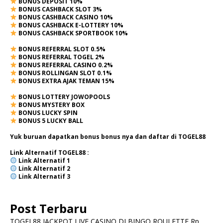
BONUS DEPOSIT 10%
BONUS CASHBACK SLOT 3%
BONUS CASHBACK CASINO 10%
BONUS CASHBACK E-LOTTERY 10%
BONUS CASHBACK SPORTBOOK 10%
BONUS REFERRAL SLOT 0.5%
BONUS REFERRAL TOGEL 2%
BONUS REFERRAL CASINO 0.2%
BONUS ROLLINGAN SLOT 0.1%
BONUS EXTRA AJAK TEMAN 15%
BONUS LOTTERY JOWOPOOLS
BONUS MYSTERY BOX
BONUS LUCKY SPIN
BONUS 5 LUCKY BALL
Yuk buruan dapatkan bonus bonus nya dan daftar di TOGEL88
Link Alternatif TOGEL88 :
Link Alternatif
1
Link Alternatif
2
Link Alternatif 3
Post Terbaru
TOGEL88 JACKPOT LIVE CASINO DI BINGO ROULETTE Rp