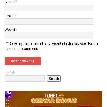
Name
*
Email
*
Website
Save my name, email, and website in this browser for the
next time I comment.
Search
Search