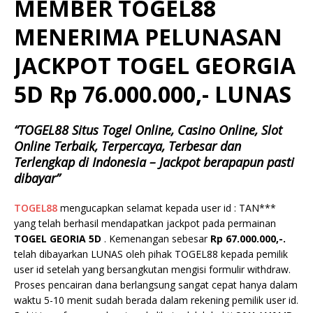
MEMBER TOGEL88
MENERIMA PELUNASAN
JACKPOT TOGEL GEORGIA
5D Rp 76.000.000,- LUNAS
“TOGEL88 Situs Togel Online, Casino Online, Slot
Online Terbaik, Terpercaya, Terbesar dan
Terlengkap di Indonesia – Jackpot berapapun pasti
dibayar”
TOGEL88
mengucapkan selamat kepada user id : TAN***
yang telah berhasil mendapatkan jackpot pada permainan
TOGEL GEORIA 5D
. Kemenangan sebesar
Rp
67.000.000
,-.
telah dibayarkan LUNAS oleh pihak TOGEL88 kepada pemilik
user id setelah yang bersangkutan mengisi formulir withdraw.
Proses pencairan dana berlangsung sangat cepat hanya dalam
waktu 5-10 menit sudah berada dalam rekening pemilik user id.