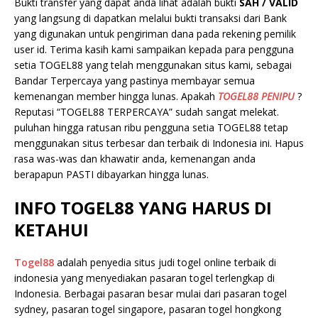
Bukti transfer yang dapat anda lihat adalah bukti
SAH / VALID
yang langsung di dapatkan melalui bukti transaksi dari Bank
yang digunakan untuk pengiriman dana pada rekening pemilik
user id. Terima kasih kami sampaikan kepada para pengguna
setia TOGEL88 yang telah menggunakan situs kami, sebagai
Bandar Terpercaya yang pastinya membayar semua
kemenangan member hingga lunas. Apakah
TOGEL88 PENIPU
?
Reputasi “TOGEL88 TERPERCAYA” sudah sangat melekat.
puluhan hingga ratusan ribu pengguna setia TOGEL88 tetap
menggunakan situs terbesar dan terbaik di Indonesia ini. Hapus
rasa was-was dan khawatir anda, kemenangan anda
berapapun PASTI dibayarkan hingga lunas.
INFO TOGEL88 YANG HARUS DI
KETAHUI
Togel88
adalah penyedia situs judi togel online terbaik di
indonesia yang menyediakan pasaran togel terlengkap di
Indonesia. Berbagai pasaran besar mulai dari pasaran togel
sydney, pasaran togel singapore, pasaran togel hongkong