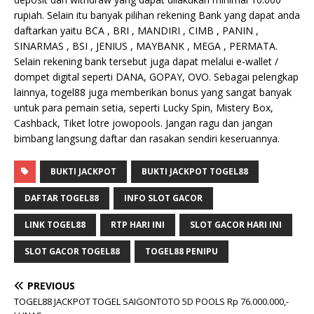
rupiah. Selain itu banyak pilihan rekening Bank yang dapat anda
daftarkan yaitu BCA , BRI , MANDIRI , CIMB , PANIN ,
SINARMAS , BSI , JENIUS , MAYBANK , MEGA , PERMATA.
Selain rekening bank tersebut juga dapat melalui e-wallet /
dompet digital seperti DANA, GOPAY, OVO. Sebagai pelengkap
lainnya, togel88 juga memberikan bonus yang sangat banyak
untuk para pemain setia, seperti Lucky Spin, Mistery Box,
Cashback, Tiket lotre jowopools. Jangan ragu dan jangan
bimbang langsung daftar dan rasakan sendiri keseruannya.
BUKTI JACKPOT
BUKTI JACKPOT TOGEL88
DAFTAR TOGEL88
INFO SLOT GACOR
LINK TOGEL88
RTP HARI INI
SLOT GACOR HARI INI
SLOT GACOR TOGEL88
TOGEL88 PENIPU
PREVIOUS
TOGEL88 JACKPOT TOGEL SAIGONTOTO 5D POOLS Rp 76.000.000,-