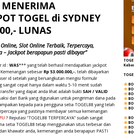
 MENERIMA
OT TOGEL di SYDNEY
000,- LUNAS
Online, Slot Online Terbaik, Terpercaya,
a – Jackpot berapapun pasti dibayar”
TOGE
 id :
WAS
*** yang telah berhasil mendapatkan jackpot
Kaba
. Kemenangan sebesar
Rp
53.000.000
,-.
telah dibayarkan
TOGEL
er id setelah yang bersangkutan mengisi formulir
BO
ng sangat cepat hanya dalam waktu 5-10 menit sudah
BO
transfer yang dapat anda lihat adalah bukti
SAH / VALID
BO
nsaksi dari Bank yang digunakan untuk pengiriman dana pada
BO
BO
i sampaikan kepada para pengguna setia TOGEL88 yang telah
BO
Terpercaya yang pastinya membayar semua kemenangan
IPU
? Reputasi “TOGEL88 TERPERCAYA” sudah sangat
BO
BO
una setia TOGEL88 tetap menggunakan situs terbesar dan
BO
as dan khawatir anda, kemenangan anda berapapun PASTI
BO