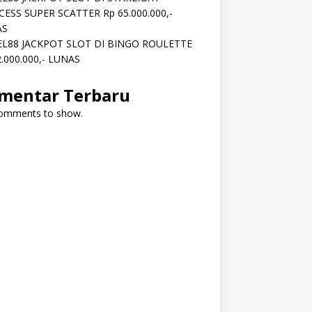
CESS SUPER SCATTER Rp 65.000.000,-
AS
L88 JACKPOT SLOT DI BINGO ROULETTE
2.000.000,- LUNAS
mentar Terbaru
omments to show.