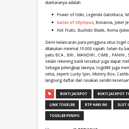
diantaranya adalah
Power of Odin, Legenda Gatotkaca, Mo
Gates of Olympus
, Bonanza, Joker J
Hot Fruits, Bushido Blade, Roma (Jok
Demi kelancaran para pengguna situs togel o
dilakukan minimal 10.000 rupiah. Selain itu 
yaitu BCA , BRI , MANDIRI , CIMB , PANIN 
Selain rekening bank tersebut juga dapat me
Sebagai pelengkap lainnya, togel88 juga m
setia, seperti Lucky Spin, Mistery Box, Cash
langsung daftar dan rasakan sendiri keserua
BUKTI JACKPOT
BUKTI JACKPOT T
LINK TOGEL88
RTP HARI INI
SLOT 
TOGEL88 PENIPU