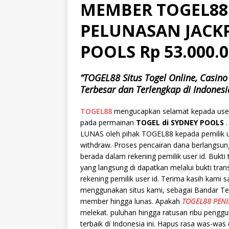
MEMBER TOGEL88
PELUNASAN JACKP
POOLS Rp 53.000.
“TOGEL88 Situs Togel Online, Casino 
Terbesar dan Terlengkap di Indonesi
TOGEL88
mengucapkan selamat kepada user
pada permainan
TOGEL di SYDNEY POOLS
LUNAS oleh pihak TOGEL88 kepada pemilik us
withdraw. Proses pencairan dana berlangsu
berada dalam rekening pemilik user id. Bukti 
yang langsung di dapatkan melalui bukti tra
rekening pemilik user id. Terima kasih kam
menggunakan situs kami, sebagai Bandar 
member hingga lunas. Apakah
TOGEL88 PEN
melekat. puluhan hingga ratusan ribu pengg
terbaik di Indonesia ini. Hapus rasa was-w