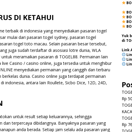
BO
BO
RUS DI KETAHUI
BO
BO
BO
line terbaik di indonesia yang menyediakan pasaran togel
Yuk b
sar mulai dari pasaran togel sydney, pasaran togel
di TO
saran togel toto macau. Selain pasaran besar tersebut,
ng juga sudah terdaftar di asosiasi lotre dunia, WLA
Link 
Li
untuk meramaikan pasaran di TOGEL88. Permainan lain
Li
ga live Casino / casino online, juga tersedia untuk menghibur
Lin
NLINE menyediakan permainan yang canggih dan terbaru
 berkelas dunia. Casino online juga terdapat permainan
Po
e di indonesia, antara lain Roullete, Sicbo Dice, 12D, 24D,
TOGE
Rp 5
N
TOGE
KACA
atokan untuk result setiap keluarannya, sehingga
TOGE
 dan terpercaya dibidangnya. Banyaknya pasaran yang
Rp 7
anapun anda berada. Setiap jam selalu ada pasaran yang
TOGE