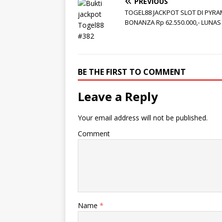
PREVIOUS
TOGEL88 JACKPOT SLOT DI PYRA
BONANZA Rp 62.550.000,- LUNAS
BE THE FIRST TO COMMENT
Leave a Reply
Your email address will not be published.
Comment
Name
*