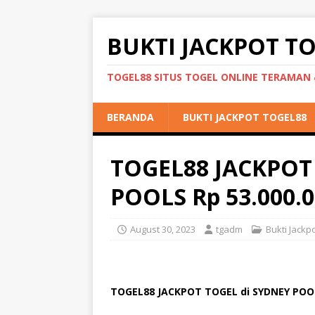
BUKTI JACKPOT T
TOGEL88 SITUS TOGEL ONLINE TERAMAN &
BERANDA
BUKTI JACKPOT TOGEL88
TOGEL88 JACKPOT
POOLS Rp 53.000.
August 30, 2023
tgadm
Bukti Jackp
TOGEL88 JACKPOT TOGEL di SYDNEY POOL