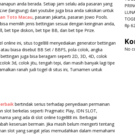
anapun anda berada. Setiap jam selalu ada pasaran yang
PRIN
Live
(langsung) dari youtube juga bisa anda saksikan untuk
LUN
ran Toto Macau
, pasaran Jakarta, pasaran Jowo Pools.
TOGE
isa memilih jenis bettingan sesuai dengan keinginan anda,
Rp 6
ll, bet tipe diskon, bet tipe BB, dan bet tipe Prize.
Ko
nline ini, situs togel88 menyediakan generator bettingan
No c
atau biasa disebut BB Set / BBFS, pola colok, angka
s bettingan juga bisa beragam seperti 2D, 3D, 4D, colok
olok 3d, colok jitu, tengah tepi, dan masih banyak lagi tipe
amalkan ranah judi togel di situs ini, Turnamen untuk
terbaik
bertindak serius terhadap penyediaan permainan
n slot berkelas seperti Pragmatic Play, IDN SLOT,
ama yang ada di slot online togel88 ini. Berbagai
bah keseruan bermain. Jika masih belum mengerti tentang
mainan slot yang sangat jelas memudahkan dalam memahami