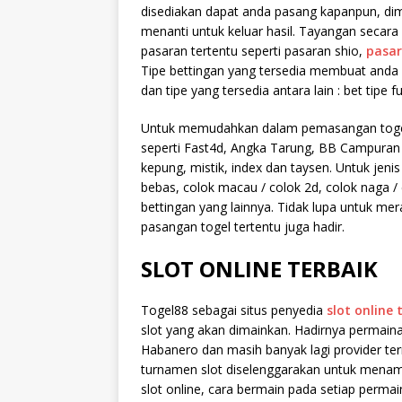
disediakan dapat anda pasang kapanpun, dim
menanti untuk keluar hasil. Tayangan secara
pasaran tertentu seperti pasaran shio,
pasa
Tipe bettingan yang tersedia membuat anda b
dan tipe yang tersedia antara lain : bet tipe fu
Untuk memudahkan dalam pemasangan togel o
seperti Fast4d, Angka Tarung, BB Campuran 
kepung, mistik, index dan taysen. Untuk jeni
bebas, colok macau / colok 2d, colok naga / c
bettingan yang lainnya. Tidak lupa untuk mer
pasangan togel tertentu juga hadir.
SLOT ONLINE TERBAIK
Togel88 sebagai situs penyedia
slot online 
slot yang akan dimainkan. Hadirnya permaina
Habanero dan masih banyak lagi provider tern
turnamen slot diselenggarakan untuk menam
slot online, cara bermain pada setiap per