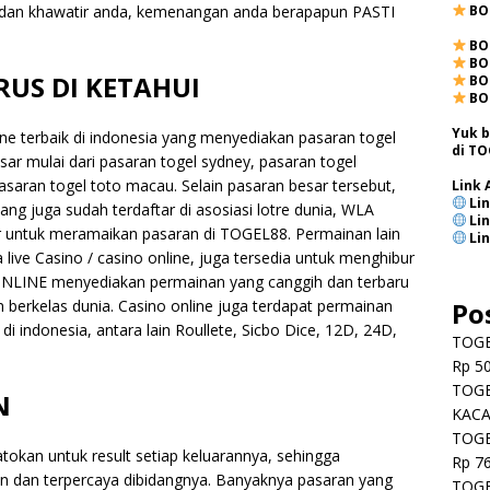
as dan khawatir anda, kemenangan anda berapapun PASTI
BO
BO
BO
RUS DI KETAHUI
BO
BO
Yuk b
line terbaik di indonesia yang menyediakan pasaran togel
di TO
sar mulai dari pasaran togel sydney, pasaran togel
saran togel toto macau. Selain pasaran besar tersebut,
Link 
Li
ng juga sudah terdaftar di asosiasi lotre dunia, WLA
Li
untuk meramaikan pasaran di TOGEL88. Permainan lain
Lin
ga live Casino / casino online, juga tersedia untuk menghibur
NLINE menyediakan permainan yang canggih dan terbaru
 berkelas dunia. Casino online juga terdapat permainan
Po
e di indonesia, antara lain Roullete, Sicbo Dice, 12D, 24D,
TOGE
Rp 5
TOGE
N
KACA
TOGE
atokan untuk result setiap keluarannya, sehingga
Rp 7
 dan terpercaya dibidangnya. Banyaknya pasaran yang
TOGE