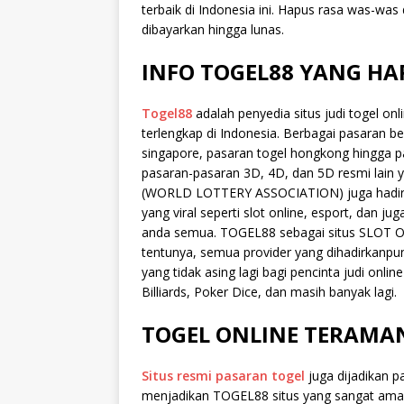
terbaik di Indonesia ini. Hapus rasa was-w
dibayarkan hingga lunas.
INFO TOGEL88 YANG HA
Togel88
adalah penyedia situs judi togel on
terlengkap di Indonesia. Berbagai pasaran be
singapore, pasaran togel hongkong hingga pa
pasaran-pasaran 3D, 4D, dan 5D resmi lain ya
(WORLD LOTTERY ASSOCIATION) juga hadir 
yang viral seperti slot online, esport, dan ju
anda semua. TOGEL88 sebagai situs SLOT O
tentunya, semua provider yang dihadirkanpun
yang tidak asing lagi bagi pencinta judi onlin
Billiards, Poker Dice, dan masih banyak lagi.
TOGEL ONLINE TERAMA
Situs resmi pasaran togel
juga dijadikan p
menjadikan TOGEL88 situs yang sangat aman