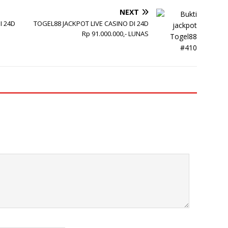
NEXT
I 24D
TOGEL88 JACKPOT LIVE CASINO DI 24D
Rp 91.000.000,- LUNAS