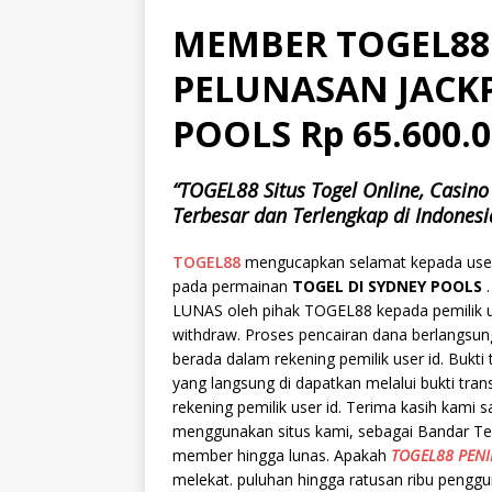
MEMBER TOGEL88
PELUNASAN JACKP
POOLS Rp 65.600.
“TOGEL88 Situs Togel Online, Casino 
Terbesar dan Terlengkap di Indonesi
TOGEL88
mengucapkan selamat kepada user
pada permainan
TOGEL DI SYDNEY POOLS
.
LUNAS oleh pihak TOGEL88 kepada pemilik us
withdraw. Proses pencairan dana berlangsu
berada dalam rekening pemilik user id. Bukti 
yang langsung di dapatkan melalui bukti tra
rekening pemilik user id. Terima kasih kam
menggunakan situs kami, sebagai Bandar 
member hingga lunas. Apakah
TOGEL88 PEN
melekat. puluhan hingga ratusan ribu pengg