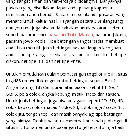
yang sangat aman dan terpercaya dibidangnya. Banyaknya
pasaran yang disediakan dapat anda pasang kapanpun,
dimanapun anda berada. Setiap jam selalu ada pasaran yang
menanti untuk keluar hasil. Tayangan secara
Live
(langsung)
dari youtube juga bisa anda saksikan untuk pasaran tertentu
seperti pasaran shio,
pasaran Toto Macau
, pasaran Jakarta,
pasaran Jowo Pools. Tipe bettingan yang tersedia membuat
anda bisa memilih jenis bettingan sesuai dengan keinginan
anda, dan tipe yang tersedia antara lain : bet tipe full, bet tipe
diskon, bet tipe BB, dan bet tipe Prize.
Untuk memudahkan dalam pemasangan togel online ini, situs
togel88 menyediakan generator bettingan seperti Fast4d,
Angka Tarung, BB Campuran atau biasa disebut BB Set /
BBFS, pola colok, angka kepung, mistik, index dan taysen.
Untuk jenis bettingan juga bisa beragam seperti 2D, 3D, 4D,
colok bebas, colok macau / colok 2d, colok naga / colok 3d,
colok jitu, tengah tepi, dan masih banyak lagi tipe bettingan
yang lainnya. Tidak lupa untuk meramalkan ranah judi togel di
situs ini, Turnamen untuk pasangan togel tertentu juga hadir.