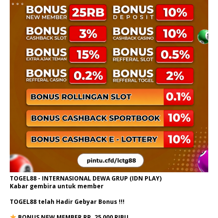
TOGEL88 - INTERNASIONAL DEWA GRUP (IDN PLAY)
Kabar gembira untuk member
TOGEL88 telah Hadir Gebyar Bonus !!!
BONUS NEW MEMBER RP. 25,000 RIBU