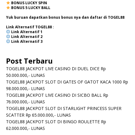
BONUS LUCKY SPIN
BONUS 5 LUCKY BALL
Yuk buruan dapatkan bonus bonus nya dan daftar di TOGEL88
Link Alternatif TOGEL88 :
Link Alternatif
1
Link Alternatif
2
Link Alternatif 3
Post Terbaru
TOGEL88 JACKPOT LIVE CASINO DI DUEL DICE Rp
50.000.000,- LUNAS
TOGEL88 JACKPOT SLOT DI GATES OF GATOT KACA 1000 Rp
98.000.000,- LUNAS
TOGEL88 JACKPOT LIVE CASINO DI SICBO BALL Rp
76.000.000,- LUNAS
TOGEL88 JACKPOT SLOT DI STARLIGHT PRINCESS SUPER
SCATTER Rp 65.000.000,- LUNAS
TOGEL88 JACKPOT SLOT DI BINGO ROULETTE Rp
62.000.000,- LUNAS