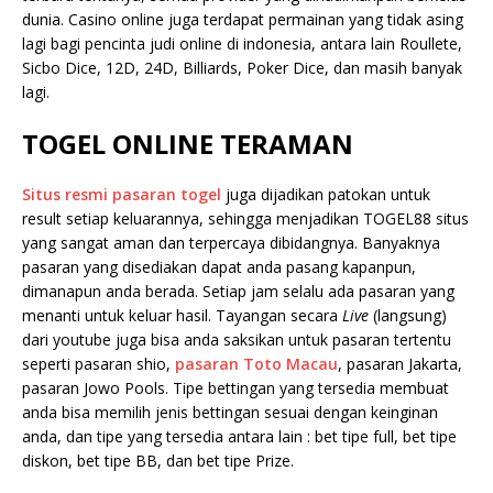
dunia. Casino online juga terdapat permainan yang tidak asing
lagi bagi pencinta judi online di indonesia, antara lain Roullete,
Sicbo Dice, 12D, 24D, Billiards, Poker Dice, dan masih banyak
lagi.
TOGEL ONLINE TERAMAN
Situs resmi pasaran togel
juga dijadikan patokan untuk
result setiap keluarannya, sehingga menjadikan TOGEL88 situs
yang sangat aman dan terpercaya dibidangnya. Banyaknya
pasaran yang disediakan dapat anda pasang kapanpun,
dimanapun anda berada. Setiap jam selalu ada pasaran yang
menanti untuk keluar hasil. Tayangan secara
Live
(langsung)
dari youtube juga bisa anda saksikan untuk pasaran tertentu
seperti pasaran shio,
pasaran Toto Macau
, pasaran Jakarta,
pasaran Jowo Pools. Tipe bettingan yang tersedia membuat
anda bisa memilih jenis bettingan sesuai dengan keinginan
anda, dan tipe yang tersedia antara lain : bet tipe full, bet tipe
diskon, bet tipe BB, dan bet tipe Prize.