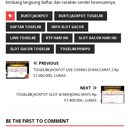
bimbang langsung daftar dan rasakan sendiri keseruannya.
BUKTI JACKPOT
BUKTI JACKPOT TOGEL88
DAFTAR TOGEL88
INFO SLOT GACOR
LINK TOGEL88
RTP HARI INI
SLOT GACOR HARI INI
SLOT GACOR TOGEL88
TOGEL88 PENIPU
PREVIOUS
TOGEL88 JACKPOT LIVE CASINO DI BACCARAT 2 Rp
51.000.000,- LUNAS
NEXT
TOGEL88 JACKPOT SLOT di MAHJONG WAYS Rp
57.400.000,- LUNAS
BE THE FIRST TO COMMENT