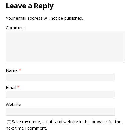
Leave a Reply
Your email address will not be published.
Comment
Name
*
Email
*
Website
Save my name, email, and website in this browser for the
next time I comment.