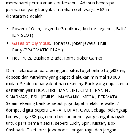
memahami permaianan slot tersebut. Adapun beberapa
permainan yang banyak dimainkan oleh warga +62 ini
diantaranya adalah
Power of Odin, Legenda Gatotkaca, Mobile Legends, Bali (
IDN SLOT)
Gates of Olympus
, Bonanza, Joker Jewels, Fruit
Party (PRAGMATIC PLAY )
Hot Fruits, Bushido Blade, Roma (Joker Game)
Demi kelancaran para pengguna situs togel online togel88 ini,
deposit dan withdraw yang dapat dilakukan minimal 10.000
rupiah. Selain itu banyak pilihan rekening Bank yang dapat anda
daftarkan yaitu BCA , BRI , MANDIRI , CIMB , PANIN ,
SINARMAS , BSI , JENIUS , MAYBANK , MEGA , PERMATA.
Selain rekening bank tersebut juga dapat melalui e-wallet /
dompet digital seperti DANA, GOPAY, OVO. Sebagai pelengkap
lainnya, togel88 juga memberikan bonus yang sangat banyak
untuk para pemain setia, seperti Lucky Spin, Mistery Box,
Cashback, Tiket lotre jowopools. Jangan ragu dan jangan