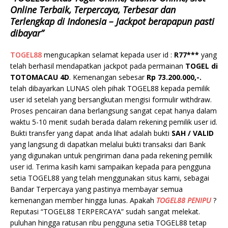
Online Terbaik, Terpercaya, Terbesar dan
Terlengkap di Indonesia – Jackpot berapapun pasti
dibayar”
TOGEL88
mengucapkan selamat kepada user id :
R77***
yang
telah berhasil mendapatkan jackpot pada permainan
TOGEL di
TOTOMACAU 4D
. Kemenangan sebesar
Rp
73.200.000
,-.
telah dibayarkan LUNAS oleh pihak TOGEL88 kepada pemilik
user id setelah yang bersangkutan mengisi formulir withdraw.
Proses pencairan dana berlangsung sangat cepat hanya dalam
waktu 5-10 menit sudah berada dalam rekening pemilik user id.
Bukti transfer yang dapat anda lihat adalah bukti
SAH / VALID
yang langsung di dapatkan melalui bukti transaksi dari Bank
yang digunakan untuk pengiriman dana pada rekening pemilik
user id. Terima kasih kami sampaikan kepada para pengguna
setia TOGEL88 yang telah menggunakan situs kami, sebagai
Bandar Terpercaya yang pastinya membayar semua
kemenangan member hingga lunas. Apakah
TOGEL88 PENIPU
?
Reputasi “TOGEL88 TERPERCAYA” sudah sangat melekat.
puluhan hingga ratusan ribu pengguna setia TOGEL88 tetap