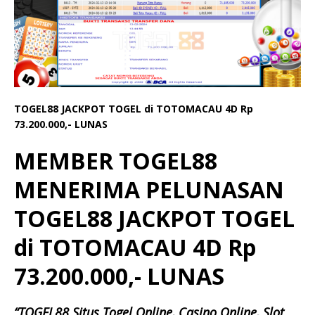
TOGEL88 JACKPOT TOGEL di TOTOMACAU 4D Rp
73.200.000,- LUNAS
MEMBER TOGEL88
MENERIMA PELUNASAN
TOGEL88 JACKPOT TOGEL
di TOTOMACAU 4D Rp
73.200.000,- LUNAS
“TOGEL88 Situs Togel Online, Casino Online, Slot