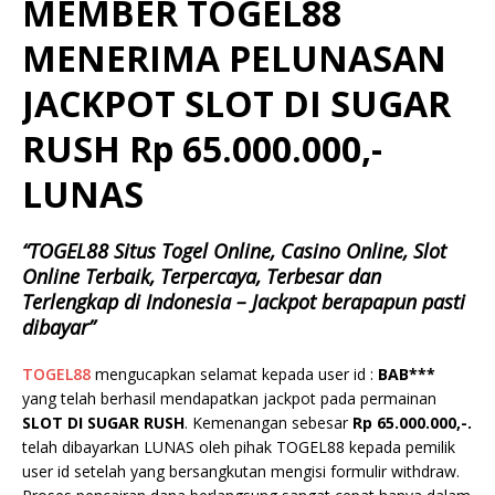
MEMBER TOGEL88
MENERIMA PELUNASAN
JACKPOT SLOT DI SUGAR
RUSH Rp 65.000.000,-
LUNAS
“TOGEL88 Situs Togel Online, Casino Online, Slot
Online Terbaik, Terpercaya, Terbesar dan
Terlengkap di Indonesia – Jackpot berapapun pasti
dibayar”
TOGEL88
mengucapkan selamat kepada user id :
BAB***
yang telah berhasil mendapatkan jackpot pada permainan
SLOT DI SUGAR RUSH
. Kemenangan sebesar
Rp
65.000.000
,-.
telah dibayarkan LUNAS oleh pihak TOGEL88 kepada pemilik
user id setelah yang bersangkutan mengisi formulir withdraw.