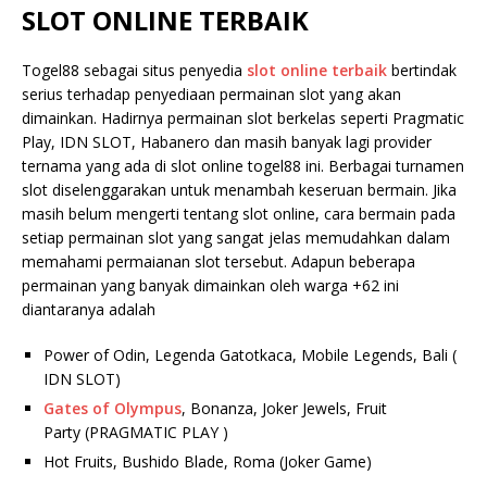
SLOT ONLINE TERBAIK
Togel88 sebagai situs penyedia
slot online terbaik
bertindak
serius terhadap penyediaan permainan slot yang akan
dimainkan. Hadirnya permainan slot berkelas seperti Pragmatic
Play, IDN SLOT, Habanero dan masih banyak lagi provider
ternama yang ada di slot online togel88 ini. Berbagai turnamen
slot diselenggarakan untuk menambah keseruan bermain. Jika
masih belum mengerti tentang slot online, cara bermain pada
setiap permainan slot yang sangat jelas memudahkan dalam
memahami permaianan slot tersebut. Adapun beberapa
permainan yang banyak dimainkan oleh warga +62 ini
diantaranya adalah
Power of Odin, Legenda Gatotkaca, Mobile Legends, Bali (
IDN SLOT)
Gates of Olympus
, Bonanza, Joker Jewels, Fruit
Party (PRAGMATIC PLAY )
Hot Fruits, Bushido Blade, Roma (Joker Game)