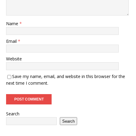
Name
*
Email
*
Website
Save my name, email, and website in this browser for the
next time I comment.
Search
Search