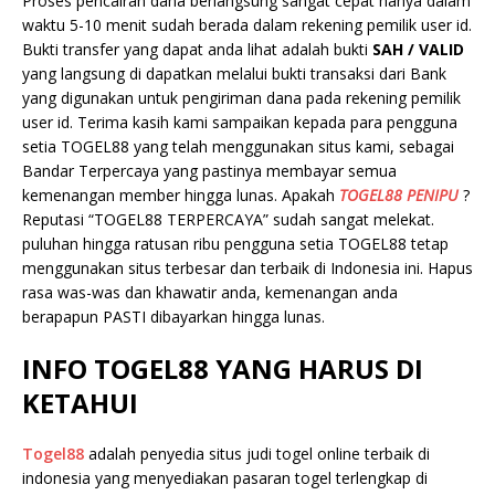
Proses pencairan dana berlangsung sangat cepat hanya dalam
waktu 5-10 menit sudah berada dalam rekening pemilik user id.
Bukti transfer yang dapat anda lihat adalah bukti
SAH / VALID
yang langsung di dapatkan melalui bukti transaksi dari Bank
yang digunakan untuk pengiriman dana pada rekening pemilik
user id. Terima kasih kami sampaikan kepada para pengguna
setia TOGEL88 yang telah menggunakan situs kami, sebagai
Bandar Terpercaya yang pastinya membayar semua
kemenangan member hingga lunas. Apakah
TOGEL88 PENIPU
?
Reputasi “TOGEL88 TERPERCAYA” sudah sangat melekat.
puluhan hingga ratusan ribu pengguna setia TOGEL88 tetap
menggunakan situs terbesar dan terbaik di Indonesia ini. Hapus
rasa was-was dan khawatir anda, kemenangan anda
berapapun PASTI dibayarkan hingga lunas.
INFO TOGEL88 YANG HARUS DI
KETAHUI
Togel88
adalah penyedia situs judi togel online terbaik di
indonesia yang menyediakan pasaran togel terlengkap di