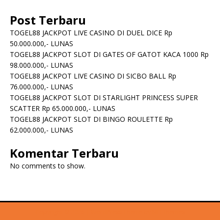
Post Terbaru
TOGEL88 JACKPOT LIVE CASINO DI DUEL DICE Rp
50.000.000,- LUNAS
TOGEL88 JACKPOT SLOT DI GATES OF GATOT KACA 1000 Rp
98.000.000,- LUNAS
TOGEL88 JACKPOT LIVE CASINO DI SICBO BALL Rp
76.000.000,- LUNAS
TOGEL88 JACKPOT SLOT DI STARLIGHT PRINCESS SUPER
SCATTER Rp 65.000.000,- LUNAS
TOGEL88 JACKPOT SLOT DI BINGO ROULETTE Rp
62.000.000,- LUNAS
Komentar Terbaru
No comments to show.
Copyright © 2026 | WordPress Theme by
MH Themes