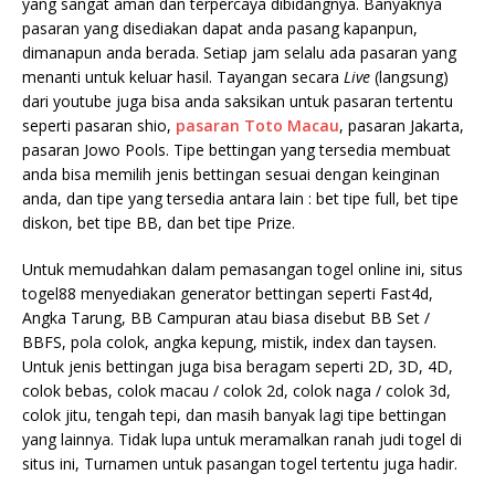
yang sangat aman dan terpercaya dibidangnya. Banyaknya
pasaran yang disediakan dapat anda pasang kapanpun,
dimanapun anda berada. Setiap jam selalu ada pasaran yang
menanti untuk keluar hasil. Tayangan secara
Live
(langsung)
dari youtube juga bisa anda saksikan untuk pasaran tertentu
seperti pasaran shio,
pasaran Toto Macau
, pasaran Jakarta,
pasaran Jowo Pools. Tipe bettingan yang tersedia membuat
anda bisa memilih jenis bettingan sesuai dengan keinginan
anda, dan tipe yang tersedia antara lain : bet tipe full, bet tipe
diskon, bet tipe BB, dan bet tipe Prize.
Untuk memudahkan dalam pemasangan togel online ini, situs
togel88 menyediakan generator bettingan seperti Fast4d,
Angka Tarung, BB Campuran atau biasa disebut BB Set /
BBFS, pola colok, angka kepung, mistik, index dan taysen.
Untuk jenis bettingan juga bisa beragam seperti 2D, 3D, 4D,
colok bebas, colok macau / colok 2d, colok naga / colok 3d,
colok jitu, tengah tepi, dan masih banyak lagi tipe bettingan
yang lainnya. Tidak lupa untuk meramalkan ranah judi togel di
situs ini, Turnamen untuk pasangan togel tertentu juga hadir.