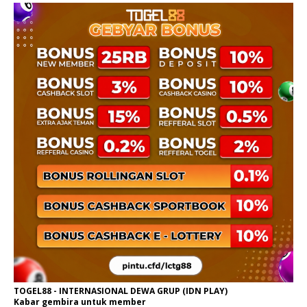
TOGEL88 - INTERNASIONAL DEWA GRUP (IDN PLAY)
Kabar gembira untuk member