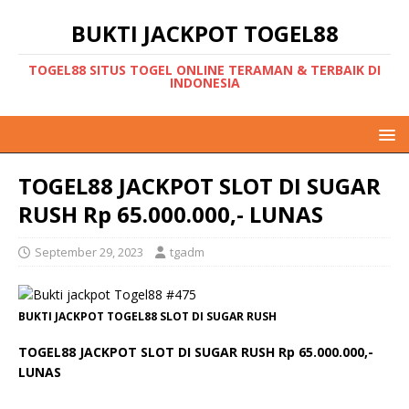
BUKTI JACKPOT TOGEL88
TOGEL88 SITUS TOGEL ONLINE TERAMAN & TERBAIK DI
INDONESIA
TOGEL88 JACKPOT SLOT DI SUGAR
RUSH Rp 65.000.000,- LUNAS
September 29, 2023
tgadm
BUKTI JACKPOT TOGEL88 SLOT DI SUGAR RUSH
TOGEL88 JACKPOT SLOT DI SUGAR RUSH Rp 65.000.000,-
LUNAS