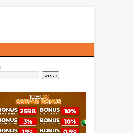
ch
Search