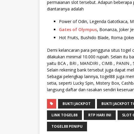
permaianan slot tersebut. Adapun beberapa 
diantaranya adalah
Power of Odin, Legenda Gatotkaca, Mo
Gates of Olympus
, Bonanza, Joker J
Hot Fruits, Bushido Blade, Roma (Jok
Demi kelancaran para pengguna situs togel o
dilakukan minimal 10.000 rupiah. Selain itu 
yaitu BCA , BRI , MANDIRI , CIMB , PANIN 
Selain rekening bank tersebut juga dapat me
Sebagai pelengkap lainnya, togel88 juga m
setia, seperti Lucky Spin, Mistery Box, Cash
langsung daftar dan rasakan sendiri keserua
BUKTI JACKPOT
BUKTI JACKPOT T
LINK TOGEL88
RTP HARI INI
SLOT 
TOGEL88 PENIPU