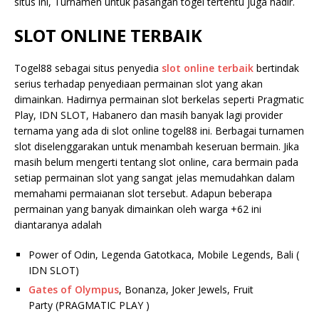
situs ini, Turnamen untuk pasangan togel tertentu juga hadir.
SLOT ONLINE TERBAIK
Togel88 sebagai situs penyedia
slot online terbaik
bertindak
serius terhadap penyediaan permainan slot yang akan
dimainkan. Hadirnya permainan slot berkelas seperti Pragmatic
Play, IDN SLOT, Habanero dan masih banyak lagi provider
ternama yang ada di slot online togel88 ini. Berbagai turnamen
slot diselenggarakan untuk menambah keseruan bermain. Jika
masih belum mengerti tentang slot online, cara bermain pada
setiap permainan slot yang sangat jelas memudahkan dalam
memahami permaianan slot tersebut. Adapun beberapa
permainan yang banyak dimainkan oleh warga +62 ini
diantaranya adalah
Power of Odin, Legenda Gatotkaca, Mobile Legends, Bali (
IDN SLOT)
Gates of Olympus
, Bonanza, Joker Jewels, Fruit
Party (PRAGMATIC PLAY )