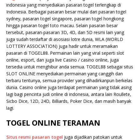
indonesia yang menyediakan pasaran togel terlengkap di
Indonesia. Berbagai pasaran besar mulai dari pasaran togel
sydney, pasaran togel singapore, pasaran togel hongkong
hingga pasaran togel toto macau. Selain pasaran besar
tersebut, pasaran-pasaran 3D, 4D, dan 5D resmi lain yang
juga sudah terdaftar di asosiasi lotre dunia, WLA (WORLD
LOTTERY ASSOCIATION) juga hadir untuk meramaikan
pasaran di TOGEL88. Permainan lain yang viral seperti slot
online, esport, dan juga live Casino / casino online, juga
tersedia untuk menghibur anda semua. TOGEL88 sebagai situs
SLOT ONLINE menyediakan permainan yang canggih dan
terbaru tentunya, semua provider yang dihadirkanpun berkelas
dunia. Casino online juga terdapat permainan yang tidak asing
lagi bagi pencinta judi online di indonesia, antara lain Roullete,
Sicbo Dice, 12D, 24D, Billiards, Poker Dice, dan masih banyak
lagi.
TOGEL ONLINE TERAMAN
Situs resmi pasaran togel
juga dijadikan patokan untuk