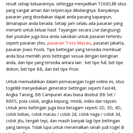
result setiap keluarannya, sehingga menjadikan TOGEL88 situs
yang sangat aman dan terpercaya dibidangnya. Banyaknya
pasaran yang disediakan dapat anda pasang kapanpun,
dimanapun anda berada. Setiap jam selalu ada pasaran yang
menanti untuk keluar hasil. Tayangan secara
Live
(langsung)
dari youtube juga bisa anda saksikan untuk pasaran tertentu
seperti pasaran shio,
pasaran Toto Macau
, pasaran Jakarta,
pasaran Jowo Pools. Tipe bettingan yang tersedia membuat
anda bisa memilih jenis bettingan sesuai dengan keinginan
anda, dan tipe yang tersedia antara lain : bet tipe full, bet tipe
diskon, bet tipe BB, dan bet tipe Prize.
Untuk memudahkan dalam pemasangan togel online ini, situs
togel88 menyediakan generator bettingan seperti Fast4d,
Angka Tarung, BB Campuran atau biasa disebut BB Set /
BBFS, pola colok, angka kepung, mistik, index dan taysen.
Untuk jenis bettingan juga bisa beragam seperti 2D, 3D, 4D,
colok bebas, colok macau / colok 2d, colok naga / colok 3d,
colok jitu, tengah tepi, dan masih banyak lagi tipe bettingan
yang lainnya. Tidak lupa untuk meramalkan ranah judi togel di