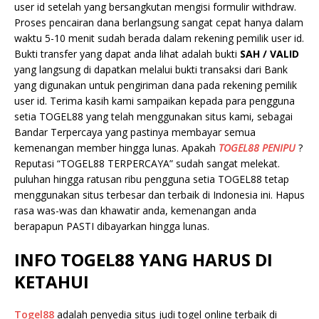
user id setelah yang bersangkutan mengisi formulir withdraw.
Proses pencairan dana berlangsung sangat cepat hanya dalam
waktu 5-10 menit sudah berada dalam rekening pemilik user id.
Bukti transfer yang dapat anda lihat adalah bukti
SAH / VALID
yang langsung di dapatkan melalui bukti transaksi dari Bank
yang digunakan untuk pengiriman dana pada rekening pemilik
user id. Terima kasih kami sampaikan kepada para pengguna
setia TOGEL88 yang telah menggunakan situs kami, sebagai
Bandar Terpercaya yang pastinya membayar semua
kemenangan member hingga lunas. Apakah
TOGEL88 PENIPU
?
Reputasi “TOGEL88 TERPERCAYA” sudah sangat melekat.
puluhan hingga ratusan ribu pengguna setia TOGEL88 tetap
menggunakan situs terbesar dan terbaik di Indonesia ini. Hapus
rasa was-was dan khawatir anda, kemenangan anda
berapapun PASTI dibayarkan hingga lunas.
INFO TOGEL88 YANG HARUS DI
KETAHUI
Togel88
adalah penyedia situs judi togel online terbaik di