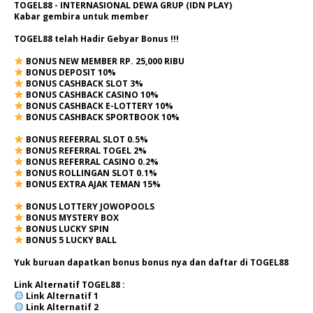
TOGEL88 - INTERNASIONAL DEWA GRUP (IDN PLAY)
Kabar gembira untuk member
TOGEL88 telah Hadir Gebyar Bonus !!!
BONUS NEW MEMBER RP. 25,000 RIBU
BONUS DEPOSIT 10%
BONUS CASHBACK SLOT 3%
BONUS CASHBACK CASINO 10%
BONUS CASHBACK E-LOTTERY 10%
BONUS CASHBACK SPORTBOOK 10%
BONUS REFERRAL SLOT 0.5%
BONUS REFERRAL TOGEL 2%
BONUS REFERRAL CASINO 0.2%
BONUS ROLLINGAN SLOT 0.1%
BONUS EXTRA AJAK TEMAN 15%
BONUS LOTTERY JOWOPOOLS
BONUS MYSTERY BOX
BONUS LUCKY SPIN
BONUS 5 LUCKY BALL
Yuk buruan dapatkan bonus bonus nya dan daftar di TOGEL88
Link Alternatif TOGEL88 :
Link Alternatif
1
Link Alternatif
2