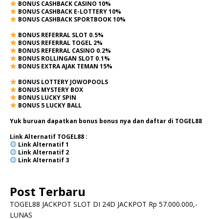
BONUS CASHBACK CASINO 10%
BONUS CASHBACK E-LOTTERY 10%
BONUS CASHBACK SPORTBOOK 10%
BONUS REFERRAL SLOT 0.5%
BONUS REFERRAL TOGEL 2%
BONUS REFERRAL CASINO 0.2%
BONUS ROLLINGAN SLOT 0.1%
BONUS EXTRA AJAK TEMAN 15%
BONUS LOTTERY JOWOPOOLS
BONUS MYSTERY BOX
BONUS LUCKY SPIN
BONUS 5 LUCKY BALL
Yuk buruan dapatkan bonus bonus nya dan daftar di TOGEL88
Link Alternatif TOGEL88 :
Link Alternatif
1
Link Alternatif
2
Link Alternatif 3
Post Terbaru
TOGEL88 JACKPOT SLOT DI 24D JACKPOT Rp 57.000.000,-
LUNAS