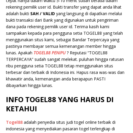
cepat hanya dalam waktu 5-10 menit sudah berada dalam
rekening pemilik user id. Bukti transfer yang dapat anda lihat
adalah bukti
SAH / VALID
yang langsung di dapatkan melalui
bukti transaksi dari Bank yang digunakan untuk pengiriman
dana pada rekening pemilik user id. Terima kasih kami
sampaikan kepada para pengguna setia TOGEL88 yang telah
menggunakan situs kami, sebagai Bandar Terpercaya yang
pastinya membayar semua kemenangan member hingga
lunas. Apakah
TOGEL88 PENIPU
? Reputasi “TOGEL88
TERPERCAYA” sudah sangat melekat. puluhan hingga ratusan
ribu pengguna setia TOGEL88 tetap menggunakan situs
terbesar dan terbaik di Indonesia ini. Hapus rasa was-was dan
khawatir anda, kemenangan anda berapapun PASTI
dibayarkan hingga lunas.
INFO TOGEL88 YANG HARUS DI
KETAHUI
Togel88
adalah penyedia situs judi togel online terbaik di
indonesia yang menyediakan pasaran togel terlengkap di