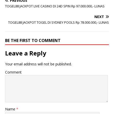
PREVIOUS
TOGEL88 JACKPOT LIVE CASINO DI 24D SPIN Rp 97.000.000,- LUNAS
NEXT
TOGEL88 JACKPOT TOGEL DI SYDNEY POOLS Rp 78.000.000,- LUNAS
BE THE FIRST TO COMMENT
Leave a Reply
Your email address will not be published.
Comment
Name
*