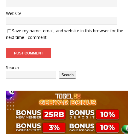
Website
Save my name, email, and website in this browser for the
next time I comment.
Search
Search