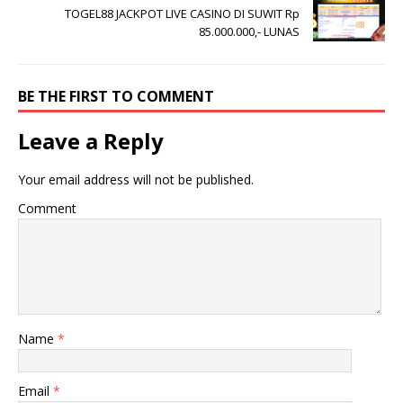
TOGEL88 JACKPOT LIVE CASINO DI SUWIT Rp
85.000.000,- LUNAS
BE THE FIRST TO COMMENT
Leave a Reply
Your email address will not be published.
Comment
Name
*
Email
*