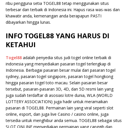
ribu pengguna setia TOGEL88 tetap menggunakan situs
terbesar dan terbaik di Indonesia ini. Hapus rasa was-was dan
khawatir anda, kemenangan anda berapapun PASTI
dibayarkan hingga lunas.
INFO TOGEL88 YANG HARUS DI
KETAHUI
Togel88
adalah penyedia situs judi togel online terbaik di
indonesia yang menyediakan pasaran togel terlengkap di
Indonesia. Berbagai pasaran besar mulai dari pasaran togel
sydney, pasaran togel singapore, pasaran togel hongkong
hingga pasaran togel toto macau. Selain pasaran besar
tersebut, pasaran-pasaran 3D, 4D, dan 5D resmi lain yang
juga sudah terdaftar di asosiasi lotre dunia, WLA (WORLD
LOTTERY ASSOCIATION) juga hadir untuk meramaikan
pasaran di TOGEL88. Permainan lain yang viral seperti slot
online, esport, dan juga live Casino / casino online, juga
tersedia untuk menghibur anda semua. TOGEL88 sebagai situs
SLOT ONLINE menyediakan permainan yang canggih dan