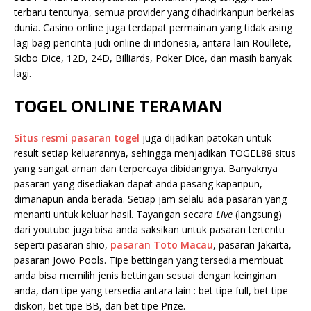
terbaru tentunya, semua provider yang dihadirkanpun berkelas
dunia. Casino online juga terdapat permainan yang tidak asing
lagi bagi pencinta judi online di indonesia, antara lain Roullete,
Sicbo Dice, 12D, 24D, Billiards, Poker Dice, dan masih banyak
lagi.
TOGEL ONLINE TERAMAN
Situs resmi pasaran togel
juga dijadikan patokan untuk
result setiap keluarannya, sehingga menjadikan TOGEL88 situs
yang sangat aman dan terpercaya dibidangnya. Banyaknya
pasaran yang disediakan dapat anda pasang kapanpun,
dimanapun anda berada. Setiap jam selalu ada pasaran yang
menanti untuk keluar hasil. Tayangan secara
Live
(langsung)
dari youtube juga bisa anda saksikan untuk pasaran tertentu
seperti pasaran shio,
pasaran Toto Macau
, pasaran Jakarta,
pasaran Jowo Pools. Tipe bettingan yang tersedia membuat
anda bisa memilih jenis bettingan sesuai dengan keinginan
anda, dan tipe yang tersedia antara lain : bet tipe full, bet tipe
diskon, bet tipe BB, dan bet tipe Prize.