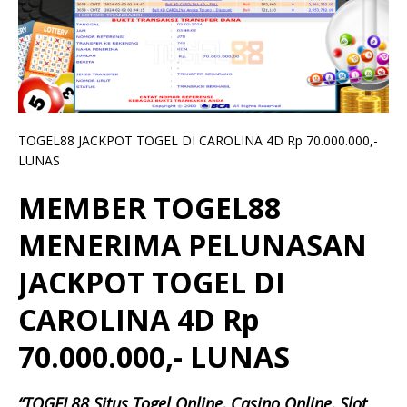
TOGEL88 JACKPOT TOGEL DI CAROLINA 4D Rp 70.000.000,-
LUNAS
MEMBER TOGEL88
MENERIMA PELUNASAN
JACKPOT TOGEL DI
CAROLINA 4D Rp
70.000.000,- LUNAS
“TOGEL88 Situs Togel Online, Casino Online, Slot