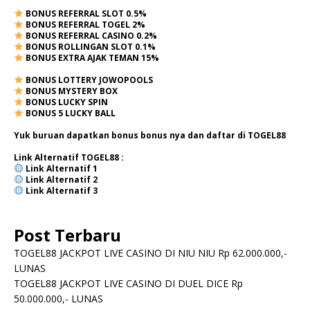
BONUS REFERRAL SLOT 0.5%
BONUS REFERRAL TOGEL 2%
BONUS REFERRAL CASINO 0.2%
BONUS ROLLINGAN SLOT 0.1%
BONUS EXTRA AJAK TEMAN 15%
BONUS LOTTERY JOWOPOOLS
BONUS MYSTERY BOX
BONUS LUCKY SPIN
BONUS 5 LUCKY BALL
Yuk buruan dapatkan bonus bonus nya dan daftar di TOGEL88
Link Alternatif TOGEL88 :
Link Alternatif
1
Link Alternatif
2
Link Alternatif 3
Post Terbaru
TOGEL88 JACKPOT LIVE CASINO DI NIU NIU Rp 62.000.000,-
LUNAS
TOGEL88 JACKPOT LIVE CASINO DI DUEL DICE Rp
50.000.000,- LUNAS