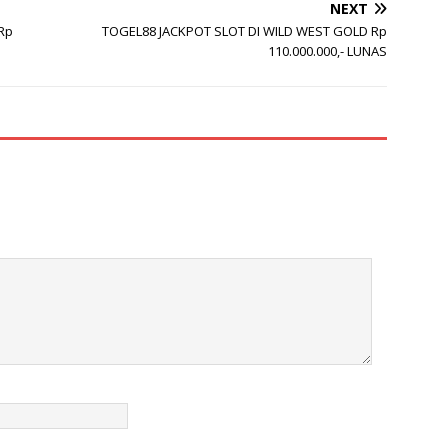
NEXT
Rp
TOGEL88 JACKPOT SLOT DI WILD WEST GOLD Rp
110.000.000,- LUNAS