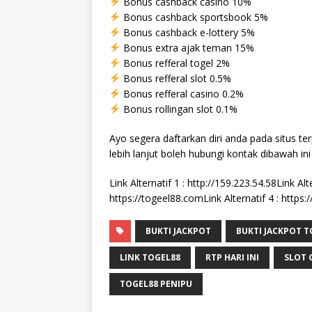
Bonus cashback casino 10%
Bonus cashback sportsbook 5%
Bonus cashback e-lottery 5%
Bonus extra ajak teman 15%
Bonus refferal togel 2%
Bonus refferal slot 0.5%
Bonus refferal casino 0.2%
Bonus rollingan slot 0.1%
Ayo segera daftarkan diri anda pada situs t
lebih lanjut boleh hubungi kontak dibawah ini 
Link Alternatif 1 : http://159.223.54.58Link Alte
https://togeel88.comLink Alternatif 4 : https
BUKTI JACKPOT
BUKTI JACKPOT T
LINK TOGEL88
RTP HARI INI
SLOT 
TOGEL88 PENIPU