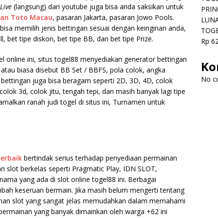
Live
(langsung) dari youtube juga bisa anda saksikan untuk
PRIN
ran Toto Macau
, pasaran Jakarta, pasaran Jowo Pools.
LUN
isa memilih jenis bettingan sesuai dengan keinginan anda,
TOGE
ll, bet tipe diskon, bet tipe BB, dan bet tipe Prize.
Rp 6
nline ini, situs togel88 menyediakan generator bettingan
Ko
atau biasa disebut BB Set / BBFS, pola colok, angka
No c
s bettingan juga bisa beragam seperti 2D, 3D, 4D, colok
olok 3d, colok jitu, tengah tepi, dan masih banyak lagi tipe
amalkan ranah judi togel di situs ini, Turnamen untuk
terbaik
bertindak serius terhadap penyediaan permainan
n slot berkelas seperti Pragmatic Play, IDN SLOT,
ama yang ada di slot online togel88 ini. Berbagai
bah keseruan bermain. Jika masih belum mengerti tentang
mainan slot yang sangat jelas memudahkan dalam memahami
permainan yang banyak dimainkan oleh warga +62 ini