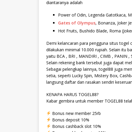
diantaranya adalah
Power of Odin, Legenda Gatotkaca, Mo
Gates of Olympus
, Bonanza, Joker J
Hot Fruits, Bushido Blade, Roma (Jok
Demi kelancaran para pengguna situs togel o
dilakukan minimal 10.000 rupiah. Selain itu 
yaitu BCA , BRI , MANDIRI , CIMB , PANIN 
Selain rekening bank tersebut juga dapat me
Sebagai pelengkap lainnya, togel88 juga m
setia, seperti Lucky Spin, Mistery Box, Cash
langsung daftar dan rasakan sendiri keserua
KENAPA HARUS TOGEL88?
Kabar gembira untuk member TOGEL88 telah
Bonus new member 25rb
Bonus deposit 10%
Bonus cashback slot 10%