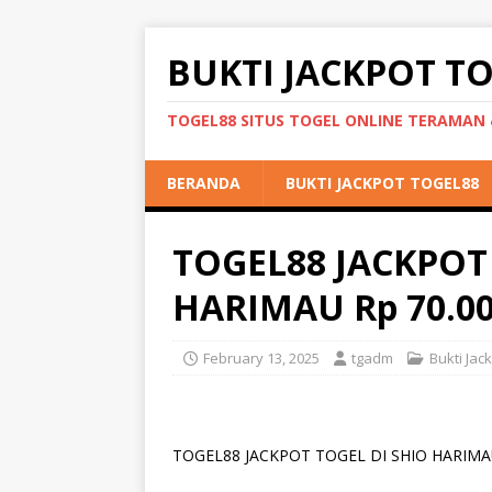
BUKTI JACKPOT T
TOGEL88 SITUS TOGEL ONLINE TERAMAN &
BERANDA
BUKTI JACKPOT TOGEL88
TOGEL88 JACKPOT
HARIMAU Rp 70.00
February 13, 2025
tgadm
Bukti Jac
TOGEL88 JACKPOT TOGEL DI SHIO HARIMAU