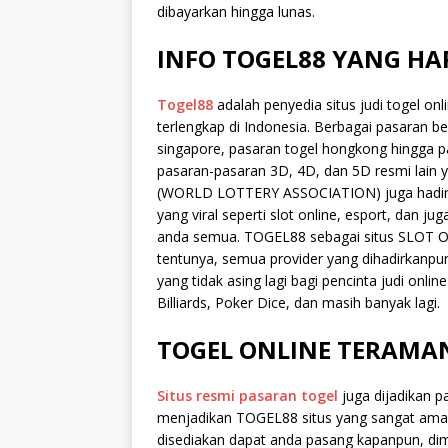
dibayarkan hingga lunas.
INFO TOGEL88 YANG HA
Togel88
adalah penyedia situs judi togel on
terlengkap di Indonesia. Berbagai pasaran be
singapore, pasaran togel hongkong hingga pa
pasaran-pasaran 3D, 4D, dan 5D resmi lain ya
(WORLD LOTTERY ASSOCIATION) juga hadir 
yang viral seperti slot online, esport, dan ju
anda semua. TOGEL88 sebagai situs SLOT O
tentunya, semua provider yang dihadirkanpun
yang tidak asing lagi bagi pencinta judi onlin
Billiards, Poker Dice, dan masih banyak lagi.
TOGEL ONLINE TERAMA
Situs resmi pasaran togel
juga dijadikan p
menjadikan TOGEL88 situs yang sangat aman
disediakan dapat anda pasang kapanpun, dim