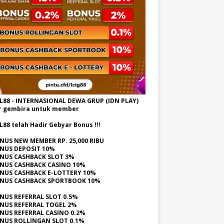
L88 - INTERNASIONAL DEWA GRUP (IDN PLAY)
r gembira untuk member
88 telah Hadir Gebyar Bonus !!!
NUS NEW MEMBER RP. 25,000 RIBU
NUS DEPOSIT 10%
NUS CASHBACK SLOT 3%
NUS CASHBACK CASINO 10%
NUS CASHBACK E-LOTTERY 10%
NUS CASHBACK SPORTBOOK 10%
NUS REFERRAL SLOT 0.5%
NUS REFERRAL TOGEL 2%
NUS REFERRAL CASINO 0.2%
NUS ROLLINGAN SLOT 0.1%