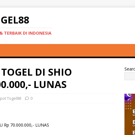
OGEL88
 TERBAIK DI INDONESIA
 TOGEL DI SHIO
Sear
0.000,- LUNAS
kpot Togel88
0
 Rp 70.000.000,- LUNAS