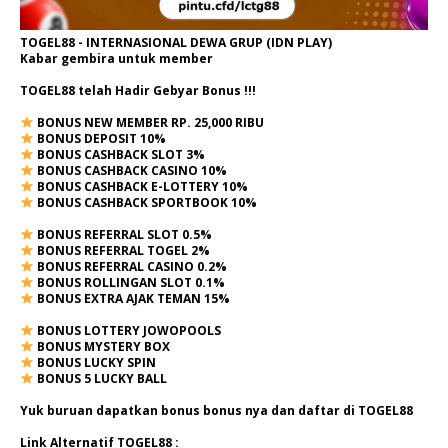
TOGEL88 - INTERNASIONAL DEWA GRUP (IDN PLAY)
Kabar gembira untuk member
TOGEL88 telah Hadir Gebyar Bonus !!!
BONUS NEW MEMBER RP. 25,000 RIBU
BONUS DEPOSIT 10%
BONUS CASHBACK SLOT 3%
BONUS CASHBACK CASINO 10%
BONUS CASHBACK E-LOTTERY 10%
BONUS CASHBACK SPORTBOOK 10%
BONUS REFERRAL SLOT 0.5%
BONUS REFERRAL TOGEL 2%
BONUS REFERRAL CASINO 0.2%
BONUS ROLLINGAN SLOT 0.1%
BONUS EXTRA AJAK TEMAN 15%
BONUS LOTTERY JOWOPOOLS
BONUS MYSTERY BOX
BONUS LUCKY SPIN
BONUS 5 LUCKY BALL
Yuk buruan dapatkan bonus bonus nya dan daftar di TOGEL88
Link Alternatif TOGEL88 :