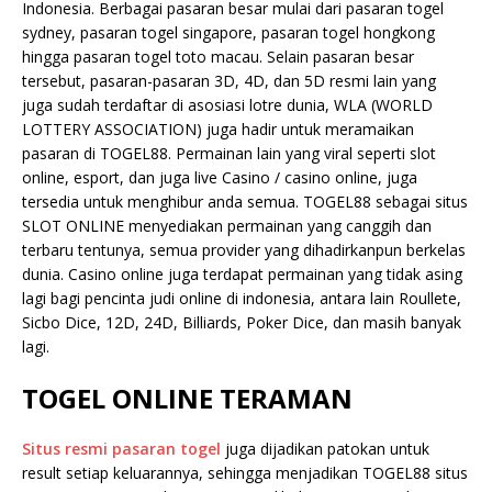
Indonesia. Berbagai pasaran besar mulai dari pasaran togel
sydney, pasaran togel singapore, pasaran togel hongkong
hingga pasaran togel toto macau. Selain pasaran besar
tersebut, pasaran-pasaran 3D, 4D, dan 5D resmi lain yang
juga sudah terdaftar di asosiasi lotre dunia, WLA (WORLD
LOTTERY ASSOCIATION) juga hadir untuk meramaikan
pasaran di TOGEL88. Permainan lain yang viral seperti slot
online, esport, dan juga live Casino / casino online, juga
tersedia untuk menghibur anda semua. TOGEL88 sebagai situs
SLOT ONLINE menyediakan permainan yang canggih dan
terbaru tentunya, semua provider yang dihadirkanpun berkelas
dunia. Casino online juga terdapat permainan yang tidak asing
lagi bagi pencinta judi online di indonesia, antara lain Roullete,
Sicbo Dice, 12D, 24D, Billiards, Poker Dice, dan masih banyak
lagi.
TOGEL ONLINE TERAMAN
Situs resmi pasaran togel
juga dijadikan patokan untuk
result setiap keluarannya, sehingga menjadikan TOGEL88 situs