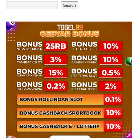
Search