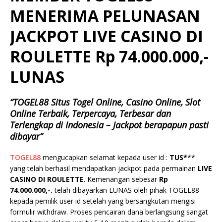
MENERIMA PELUNASAN
JACKPOT LIVE CASINO DI
ROULETTE Rp 74.000.000,-
LUNAS
“TOGEL88 Situs Togel Online, Casino Online, Slot
Online Terbaik, Terpercaya, Terbesar dan
Terlengkap di Indonesia – Jackpot berapapun pasti
dibayar”
TOGEL88
mengucapkan selamat kepada user id :
TUS*
**
yang telah berhasil mendapatkan jackpot pada permainan
LIVE
CASINO DI ROULETTE
. Kemenangan sebesar
Rp
74.000.000
,-.
telah dibayarkan LUNAS oleh pihak TOGEL88
kepada pemilik user id setelah yang bersangkutan mengisi
formulir withdraw. Proses pencairan dana berlangsung sangat