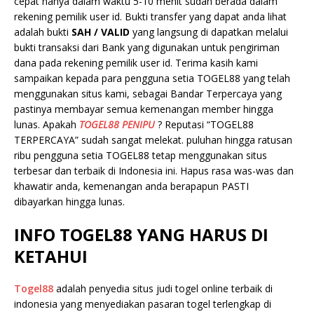
cepat hanya dalam waktu 5-10 menit sudah berada dalam
rekening pemilik user id. Bukti transfer yang dapat anda lihat
adalah bukti
SAH / VALID
yang langsung di dapatkan melalui
bukti transaksi dari Bank yang digunakan untuk pengiriman
dana pada rekening pemilik user id. Terima kasih kami
sampaikan kepada para pengguna setia TOGEL88 yang telah
menggunakan situs kami, sebagai Bandar Terpercaya yang
pastinya membayar semua kemenangan member hingga
lunas. Apakah
TOGEL88 PENIPU
? Reputasi “TOGEL88
TERPERCAYA” sudah sangat melekat. puluhan hingga ratusan
ribu pengguna setia TOGEL88 tetap menggunakan situs
terbesar dan terbaik di Indonesia ini. Hapus rasa was-was dan
khawatir anda, kemenangan anda berapapun PASTI
dibayarkan hingga lunas.
INFO TOGEL88 YANG HARUS DI
KETAHUI
Togel88
adalah penyedia situs judi togel online terbaik di
indonesia yang menyediakan pasaran togel terlengkap di