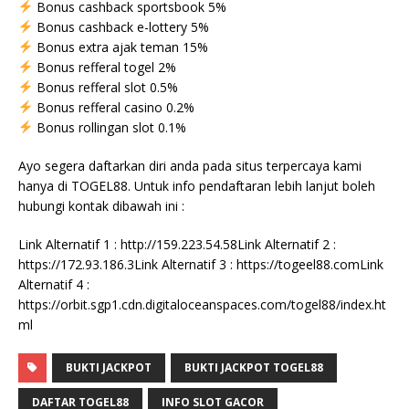
Bonus cashback sportsbook 5%
Bonus cashback e-lottery 5%
Bonus extra ajak teman 15%
Bonus refferal togel 2%
Bonus refferal slot 0.5%
Bonus refferal casino 0.2%
Bonus rollingan slot 0.1%
Ayo segera daftarkan diri anda pada situs terpercaya kami
hanya di TOGEL88. Untuk info pendaftaran lebih lanjut boleh
hubungi kontak dibawah ini :
Link Alternatif 1 : http://159.223.54.58Link Alternatif 2 :
https://172.93.186.3Link Alternatif 3 : https://togeel88.comLink
Alternatif 4 :
https://orbit.sgp1.cdn.digitaloceanspaces.com/togel88/index.ht
ml
BUKTI JACKPOT
BUKTI JACKPOT TOGEL88
DAFTAR TOGEL88
INFO SLOT GACOR