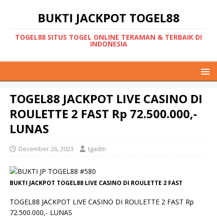
BUKTI JACKPOT TOGEL88
TOGEL88 SITUS TOGEL ONLINE TERAMAN & TERBAIK DI
INDONESIA
TOGEL88 JACKPOT LIVE CASINO DI
ROULETTE 2 FAST Rp 72.500.000,-
LUNAS
December 26, 2023
tgadm
BUKTI JACKPOT TOGEL88 LIVE CASINO DI ROULETTE 2 FAST
TOGEL88 JACKPOT LIVE CASINO DI ROULETTE 2 FAST Rp
72.500.000,- LUNAS