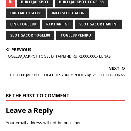
BUKTI JACKPOT
BUKTI JACKPOT TOGEL88
DAFTAR TOGEL88
INFO SLOT GACOR
LINK TOGEL88
RTP HARI INI
SLOT GACOR HARI INI
SLOT GACOR TOGEL88
TOGEL88 PENIPU
PREVIOUS
TOGEL88 JACKPOT TOGEL DI TAIPEI 4D Rp 72.000.000,- LUNAS
NEXT
TOGEL88 JACKPOT TOGEL DI SYDNEY POOLS Rp 75.000.000,- LUNAS
BE THE FIRST TO COMMENT
Leave a Reply
Your email address will not be published.