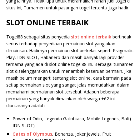
yang lainnya. Tidak lupa untuk meramalkan ranah judi togel di
situs ini, Turnamen untuk pasangan togel tertentu juga hadir.
SLOT ONLINE TERBAIK
Togel88 sebagai situs penyedia
slot online terbaik
bertindak
serius terhadap penyediaan permainan slot yang akan
dimainkan. Hadirnya permainan slot berkelas seperti Pragmatic
Play, IDN SLOT, Habanero dan masih banyak lagi provider
ternama yang ada di slot online togel88 ini. Berbagai turnamen
slot diselenggarakan untuk menambah keseruan bermain. Jika
masih belum mengerti tentang slot online, cara bermain pada
setiap permainan slot yang sangat jelas memudahkan dalam
memahami permaianan slot tersebut. Adapun beberapa
permainan yang banyak dimainkan oleh warga +62 ini
diantaranya adalah
Power of Odin, Legenda Gatotkaca, Mobile Legends, Bali (
IDN SLOT)
Gates of Olympus
, Bonanza, Joker Jewels, Fruit