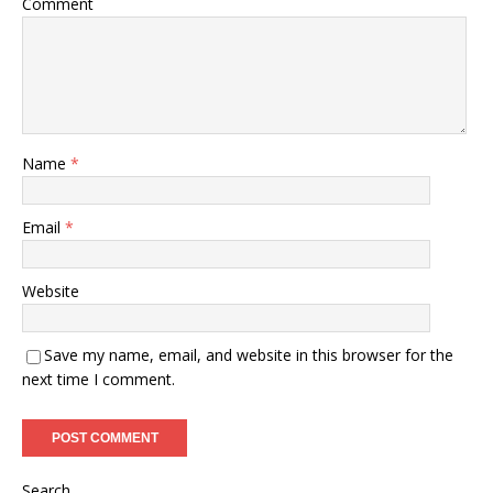
Comment
Name
*
Email
*
Website
Save my name, email, and website in this browser for the
next time I comment.
Search