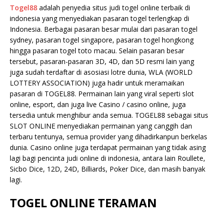
Togel88
adalah penyedia situs judi togel online terbaik di
indonesia yang menyediakan pasaran togel terlengkap di
Indonesia. Berbagai pasaran besar mulai dari pasaran togel
sydney, pasaran togel singapore, pasaran togel hongkong
hingga pasaran togel toto macau. Selain pasaran besar
tersebut, pasaran-pasaran 3D, 4D, dan 5D resmi lain yang
juga sudah terdaftar di asosiasi lotre dunia, WLA (WORLD
LOTTERY ASSOCIATION) juga hadir untuk meramaikan
pasaran di TOGEL88. Permainan lain yang viral seperti slot
online, esport, dan juga live Casino / casino online, juga
tersedia untuk menghibur anda semua. TOGEL88 sebagai situs
SLOT ONLINE menyediakan permainan yang canggih dan
terbaru tentunya, semua provider yang dihadirkanpun berkelas
dunia. Casino online juga terdapat permainan yang tidak asing
lagi bagi pencinta judi online di indonesia, antara lain Roullete,
Sicbo Dice, 12D, 24D, Billiards, Poker Dice, dan masih banyak
lagi.
TOGEL ONLINE TERAMAN