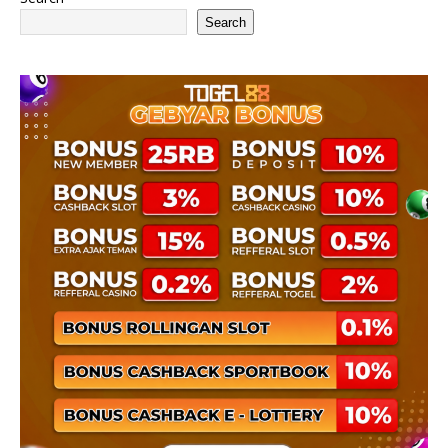
Search