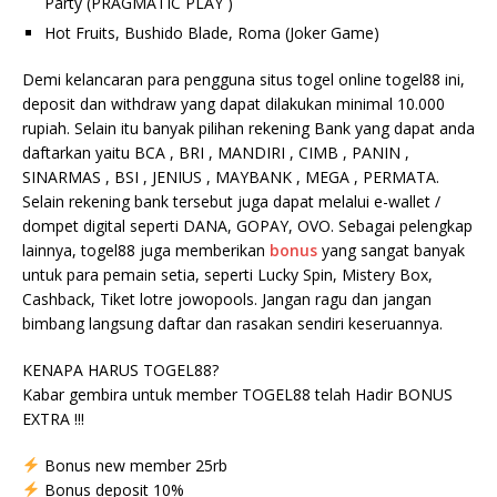
Party (PRAGMATIC PLAY )
Hot Fruits, Bushido Blade, Roma (Joker Game)
Demi kelancaran para pengguna situs togel online togel88 ini,
deposit dan withdraw yang dapat dilakukan minimal 10.000
rupiah. Selain itu banyak pilihan rekening Bank yang dapat anda
daftarkan yaitu BCA , BRI , MANDIRI , CIMB , PANIN ,
SINARMAS , BSI , JENIUS , MAYBANK , MEGA , PERMATA.
Selain rekening bank tersebut juga dapat melalui e-wallet /
dompet digital seperti DANA, GOPAY, OVO. Sebagai pelengkap
lainnya, togel88 juga memberikan
bonus
yang sangat banyak
untuk para pemain setia, seperti Lucky Spin, Mistery Box,
Cashback, Tiket lotre jowopools. Jangan ragu dan jangan
bimbang langsung daftar dan rasakan sendiri keseruannya.
KENAPA HARUS TOGEL88?
Kabar gembira untuk member TOGEL88 telah Hadir BONUS
EXTRA !!!
Bonus new member 25rb
Bonus deposit 10%