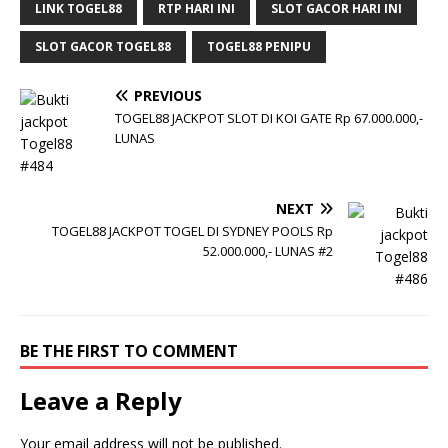
LINK TOGEL88
RTP HARI INI
SLOT GACOR HARI INI
SLOT GACOR TOGEL88
TOGEL88 PENIPU
PREVIOUS
TOGEL88 JACKPOT SLOT DI KOI GATE Rp 67.000.000,-
LUNAS
NEXT
TOGEL88 JACKPOT TOGEL DI SYDNEY POOLS Rp
52.000.000,- LUNAS #2
BE THE FIRST TO COMMENT
Leave a Reply
Your email address will not be published.