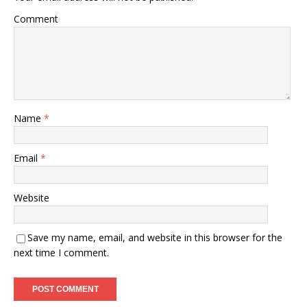
Comment
Name
*
Email
*
Website
Save my name, email, and website in this browser for the
next time I comment.