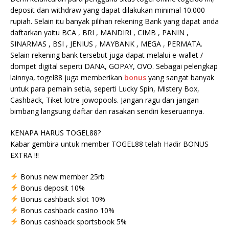
deposit dan withdraw yang dapat dilakukan minimal 10.000
rupiah. Selain itu banyak pilihan rekening Bank yang dapat anda
daftarkan yaitu BCA , BRI , MANDIRI , CIMB , PANIN ,
SINARMAS , BSI , JENIUS , MAYBANK , MEGA , PERMATA.
Selain rekening bank tersebut juga dapat melalui e-wallet /
dompet digital seperti DANA, GOPAY, OVO. Sebagai pelengkap
lainnya, togel88 juga memberikan
bonus
yang sangat banyak
untuk para pemain setia, seperti Lucky Spin, Mistery Box,
Cashback, Tiket lotre jowopools. Jangan ragu dan jangan
bimbang langsung daftar dan rasakan sendiri keseruannya.
KENAPA HARUS TOGEL88?
Kabar gembira untuk member TOGEL88 telah Hadir BONUS
EXTRA !!!
Bonus new member 25rb
Bonus deposit 10%
Bonus cashback slot 10%
Bonus cashback casino 10%
Bonus cashback sportsbook 5%