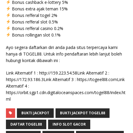
Bonus cashback e-lottery 5%
Bonus extra ajak teman 15%
Bonus refferal togel 2%
Bonus refferal slot 0.5%
Bonus refferal casino 0.2%
Bonus rollingan slot 0.1%
Ayo segera daftarkan diri anda pada situs terpercaya kami
hanya di TOGEL88. Untuk info pendaftaran lebih lanjut boleh
hubungi kontak dibawah ini :
Link Alternatif 1 : http://159.223.54.58Link Alternatif 2 :
https://172.93.186.3Link Alternatif 3 : https://togeel88.comLink
Alternatif 4 :
https://orbit.sgp1.cdn.digitaloceanspaces.com/togel88/index.ht
ml
BUKTI JACKPOT
BUKTI JACKPOT TOGEL88
DAFTAR TOGEL88
INFO SLOT GACOR