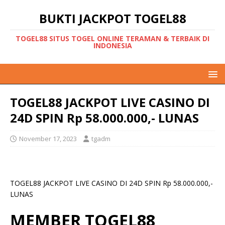
BUKTI JACKPOT TOGEL88
TOGEL88 SITUS TOGEL ONLINE TERAMAN & TERBAIK DI
INDONESIA
TOGEL88 JACKPOT LIVE CASINO DI
24D SPIN Rp 58.000.000,- LUNAS
November 17, 2023
tgadm
TOGEL88 JACKPOT LIVE CASINO DI 24D SPIN Rp 58.000.000,-
LUNAS
MEMBER TOGEL88