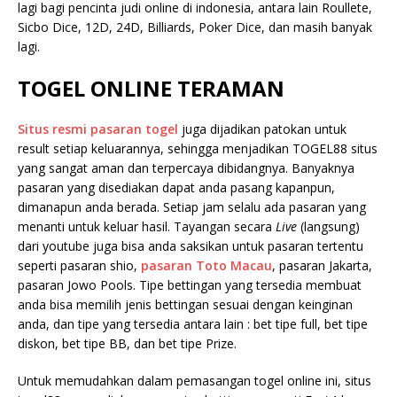
lagi bagi pencinta judi online di indonesia, antara lain Roullete,
Sicbo Dice, 12D, 24D, Billiards, Poker Dice, dan masih banyak
lagi.
TOGEL ONLINE TERAMAN
Situs resmi pasaran togel
juga dijadikan patokan untuk
result setiap keluarannya, sehingga menjadikan TOGEL88 situs
yang sangat aman dan terpercaya dibidangnya. Banyaknya
pasaran yang disediakan dapat anda pasang kapanpun,
dimanapun anda berada. Setiap jam selalu ada pasaran yang
menanti untuk keluar hasil. Tayangan secara
Live
(langsung)
dari youtube juga bisa anda saksikan untuk pasaran tertentu
seperti pasaran shio,
pasaran Toto Macau
, pasaran Jakarta,
pasaran Jowo Pools. Tipe bettingan yang tersedia membuat
anda bisa memilih jenis bettingan sesuai dengan keinginan
anda, dan tipe yang tersedia antara lain : bet tipe full, bet tipe
diskon, bet tipe BB, dan bet tipe Prize.
Untuk memudahkan dalam pemasangan togel online ini, situs