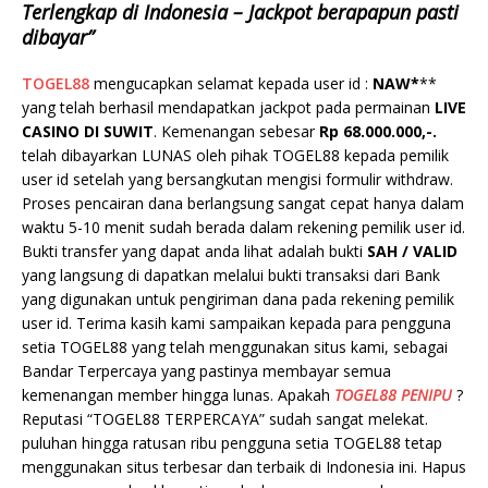
Terlengkap di Indonesia – Jackpot berapapun pasti
dibayar”
TOGEL88
mengucapkan selamat kepada user id :
NAW*
**
yang telah berhasil mendapatkan jackpot pada permainan
LIVE
CASINO DI SUWIT
. Kemenangan sebesar
Rp
68.000.000
,-.
telah dibayarkan LUNAS oleh pihak TOGEL88 kepada pemilik
user id setelah yang bersangkutan mengisi formulir withdraw.
Proses pencairan dana berlangsung sangat cepat hanya dalam
waktu 5-10 menit sudah berada dalam rekening pemilik user id.
Bukti transfer yang dapat anda lihat adalah bukti
SAH / VALID
yang langsung di dapatkan melalui bukti transaksi dari Bank
yang digunakan untuk pengiriman dana pada rekening pemilik
user id. Terima kasih kami sampaikan kepada para pengguna
setia TOGEL88 yang telah menggunakan situs kami, sebagai
Bandar Terpercaya yang pastinya membayar semua
kemenangan member hingga lunas. Apakah
TOGEL88 PENIPU
?
Reputasi “TOGEL88 TERPERCAYA” sudah sangat melekat.
puluhan hingga ratusan ribu pengguna setia TOGEL88 tetap
menggunakan situs terbesar dan terbaik di Indonesia ini. Hapus