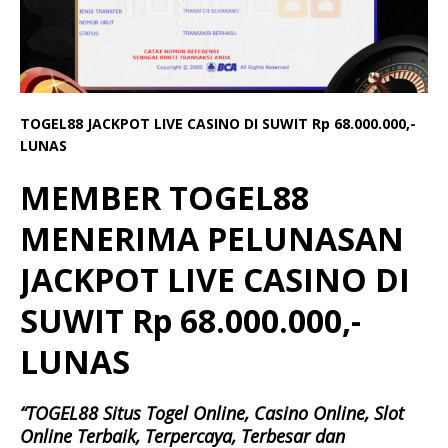
TOGEL88 JACKPOT LIVE CASINO DI SUWIT Rp 68.000.000,-
LUNAS
MEMBER TOGEL88
MENERIMA PELUNASAN
JACKPOT LIVE CASINO DI
SUWIT Rp 68.000.000,-
LUNAS
“TOGEL88 Situs Togel Online, Casino Online, Slot
Online Terbaik, Terpercaya, Terbesar dan