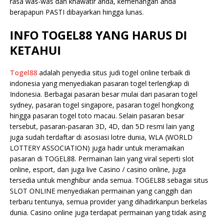
rasa was-was dan khawatir anda, kemenangan anda
berapapun PASTI dibayarkan hingga lunas.
INFO TOGEL88 YANG HARUS DI
KETAHUI
Togel88
adalah penyedia situs judi togel online terbaik di
indonesia yang menyediakan pasaran togel terlengkap di
Indonesia. Berbagai pasaran besar mulai dari pasaran togel
sydney, pasaran togel singapore, pasaran togel hongkong
hingga pasaran togel toto macau. Selain pasaran besar
tersebut, pasaran-pasaran 3D, 4D, dan 5D resmi lain yang
juga sudah terdaftar di asosiasi lotre dunia, WLA (WORLD
LOTTERY ASSOCIATION) juga hadir untuk meramaikan
pasaran di TOGEL88. Permainan lain yang viral seperti slot
online, esport, dan juga live Casino / casino online, juga
tersedia untuk menghibur anda semua. TOGEL88 sebagai situs
SLOT ONLINE menyediakan permainan yang canggih dan
terbaru tentunya, semua provider yang dihadirkanpun berkelas
dunia. Casino online juga terdapat permainan yang tidak asing