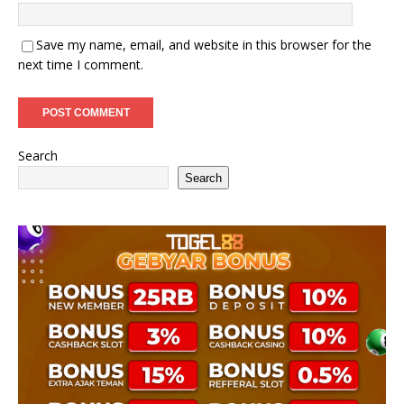
Save my name, email, and website in this browser for the
next time I comment.
Search
Search