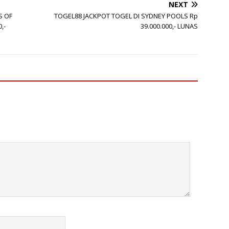
NEXT
S OF
TOGEL88 JACKPOT TOGEL DI SYDNEY POOLS Rp
,-
39.000.000,- LUNAS