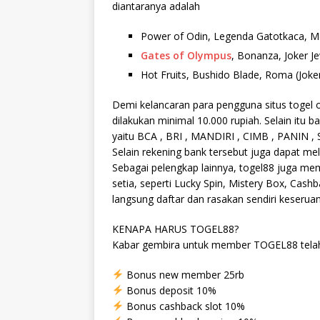
diantaranya adalah
Power of Odin, Legenda Gatotkaca, Mo
Gates of Olympus
, Bonanza, Joker J
Hot Fruits, Bushido Blade, Roma (Jok
Demi kelancaran para pengguna situs togel o
dilakukan minimal 10.000 rupiah. Selain itu 
yaitu BCA , BRI , MANDIRI , CIMB , PANIN 
Selain rekening bank tersebut juga dapat me
Sebagai pelengkap lainnya, togel88 juga m
setia, seperti Lucky Spin, Mistery Box, Cash
langsung daftar dan rasakan sendiri keserua
KENAPA HARUS TOGEL88?
Kabar gembira untuk member TOGEL88 telah
Bonus new member 25rb
Bonus deposit 10%
Bonus cashback slot 10%