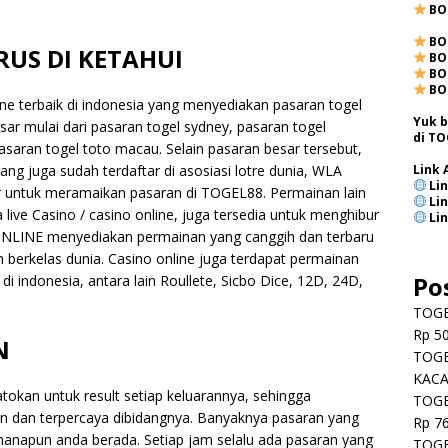
BO
BO
RUS DI KETAHUI
BO
BO
BO
line terbaik di indonesia yang menyediakan pasaran togel
Yuk b
sar mulai dari pasaran togel sydney, pasaran togel
di TO
saran togel toto macau. Selain pasaran besar tersebut,
ng juga sudah terdaftar di asosiasi lotre dunia, WLA
Link 
Li
untuk meramaikan pasaran di TOGEL88. Permainan lain
Li
ga live Casino / casino online, juga tersedia untuk menghibur
Lin
NLINE menyediakan permainan yang canggih dan terbaru
 berkelas dunia. Casino online juga terdapat permainan
Po
e di indonesia, antara lain Roullete, Sicbo Dice, 12D, 24D,
TOGE
Rp 5
N
TOGE
KACA
atokan untuk result setiap keluarannya, sehingga
TOGE
 dan terpercaya dibidangnya. Banyaknya pasaran yang
Rp 7
anapun anda berada. Setiap jam selalu ada pasaran yang
TOGE