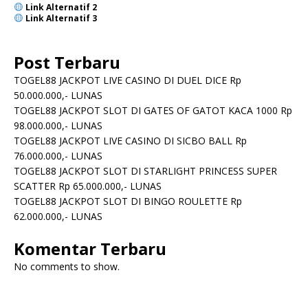
Link Alternatif
2
Link Alternatif 3
Post Terbaru
TOGEL88 JACKPOT LIVE CASINO DI DUEL DICE Rp
50.000.000,- LUNAS
TOGEL88 JACKPOT SLOT DI GATES OF GATOT KACA 1000 Rp
98.000.000,- LUNAS
TOGEL88 JACKPOT LIVE CASINO DI SICBO BALL Rp
76.000.000,- LUNAS
TOGEL88 JACKPOT SLOT DI STARLIGHT PRINCESS SUPER
SCATTER Rp 65.000.000,- LUNAS
TOGEL88 JACKPOT SLOT DI BINGO ROULETTE Rp
62.000.000,- LUNAS
Komentar Terbaru
No comments to show.