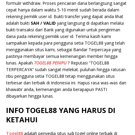
formulir withdraw. Proses pencairan dana berlangsung sangat
cepat hanya dalam waktu 5-10 menit sudah berada dalam
rekening pemilik user id. Bukti transfer yang dapat anda lihat
adalah bukti
SAH / VALID
yang langsung di dapatkan melalui
bukti transaksi dari Bank yang digunakan untuk pengiriman
dana pada rekening pemilik user id. Terima kasih kami
sampaikan kepada para pengguna setia TOGEL88 yang telah
menggunakan situs kami, sebagai Bandar Terpercaya yang
pastinya membayar semua kemenangan member hingga
lunas. Apakah
TOGEL88 PENIPU
? Reputasi “TOGEL88
TERPERCAYA” sudah sangat melekat. puluhan hingga ratusan
ribu pengguna setia TOGEL88 tetap menggunakan situs
terbesar dan terbaik di Indonesia ini. Hapus rasa was-was dan
khawatir anda, kemenangan anda berapapun PASTI
dibayarkan hingga lunas.
INFO TOGEL88 YANG HARUS DI
KETAHUI
Togel88
adalah penyedia situs judi togel online terbaik di