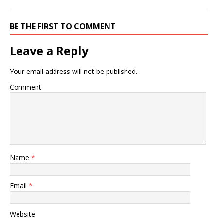
BE THE FIRST TO COMMENT
Leave a Reply
Your email address will not be published.
Comment
Name
*
Email
*
Website