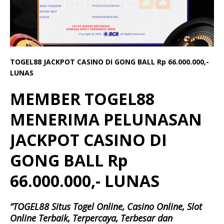
TOGEL88 JACKPOT CASINO DI GONG BALL Rp 66.000.000,-
LUNAS
MEMBER TOGEL88
MENERIMA PELUNASAN
JACKPOT CASINO DI
GONG BALL Rp
66.000.000,- LUNAS
“TOGEL88 Situs Togel Online, Casino Online, Slot
Online Terbaik, Terpercaya, Terbesar dan