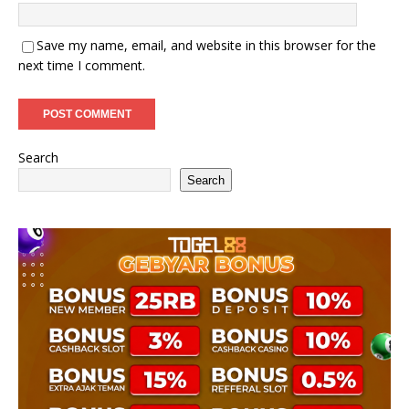
Save my name, email, and website in this browser for the
next time I comment.
Search
Search