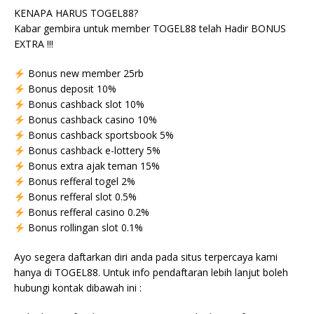
KENAPA HARUS TOGEL88?
Kabar gembira untuk member TOGEL88 telah Hadir BONUS
EXTRA !!!
Bonus new member 25rb
Bonus deposit 10%
Bonus cashback slot 10%
Bonus cashback casino 10%
Bonus cashback sportsbook 5%
Bonus cashback e-lottery 5%
Bonus extra ajak teman 15%
Bonus refferal togel 2%
Bonus refferal slot 0.5%
Bonus refferal casino 0.2%
Bonus rollingan slot 0.1%
Ayo segera daftarkan diri anda pada situs terpercaya kami
hanya di TOGEL88. Untuk info pendaftaran lebih lanjut boleh
hubungi kontak dibawah ini :