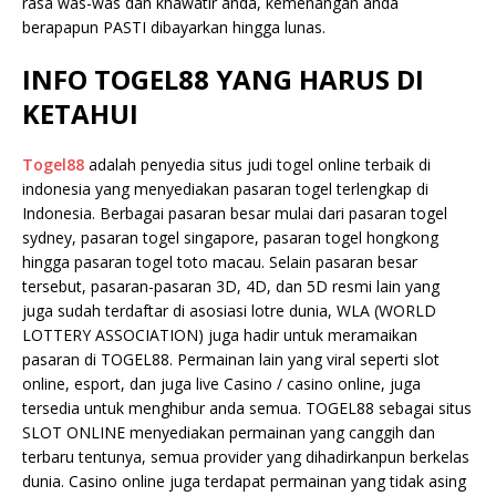
rasa was-was dan khawatir anda, kemenangan anda
berapapun PASTI dibayarkan hingga lunas.
INFO TOGEL88 YANG HARUS DI
KETAHUI
Togel88
adalah penyedia situs judi togel online terbaik di
indonesia yang menyediakan pasaran togel terlengkap di
Indonesia. Berbagai pasaran besar mulai dari pasaran togel
sydney, pasaran togel singapore, pasaran togel hongkong
hingga pasaran togel toto macau. Selain pasaran besar
tersebut, pasaran-pasaran 3D, 4D, dan 5D resmi lain yang
juga sudah terdaftar di asosiasi lotre dunia, WLA (WORLD
LOTTERY ASSOCIATION) juga hadir untuk meramaikan
pasaran di TOGEL88. Permainan lain yang viral seperti slot
online, esport, dan juga live Casino / casino online, juga
tersedia untuk menghibur anda semua. TOGEL88 sebagai situs
SLOT ONLINE menyediakan permainan yang canggih dan
terbaru tentunya, semua provider yang dihadirkanpun berkelas
dunia. Casino online juga terdapat permainan yang tidak asing