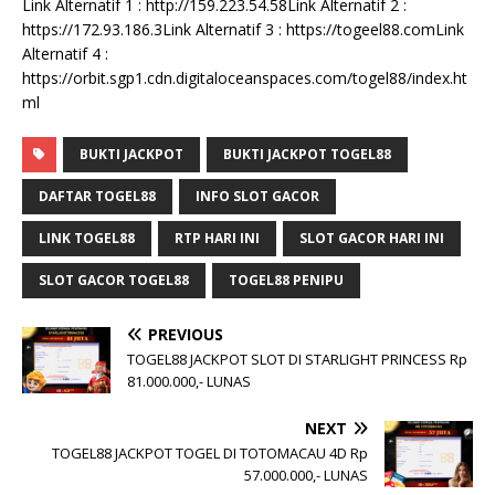
Link Alternatif 1 : http://159.223.54.58Link Alternatif 2 :
https://172.93.186.3Link Alternatif 3 : https://togeel88.comLink
Alternatif 4 :
https://orbit.sgp1.cdn.digitaloceanspaces.com/togel88/index.ht
ml
BUKTI JACKPOT
BUKTI JACKPOT TOGEL88
DAFTAR TOGEL88
INFO SLOT GACOR
LINK TOGEL88
RTP HARI INI
SLOT GACOR HARI INI
SLOT GACOR TOGEL88
TOGEL88 PENIPU
PREVIOUS
TOGEL88 JACKPOT SLOT DI STARLIGHT PRINCESS Rp
81.000.000,- LUNAS
NEXT
TOGEL88 JACKPOT TOGEL DI TOTOMACAU 4D Rp
57.000.000,- LUNAS