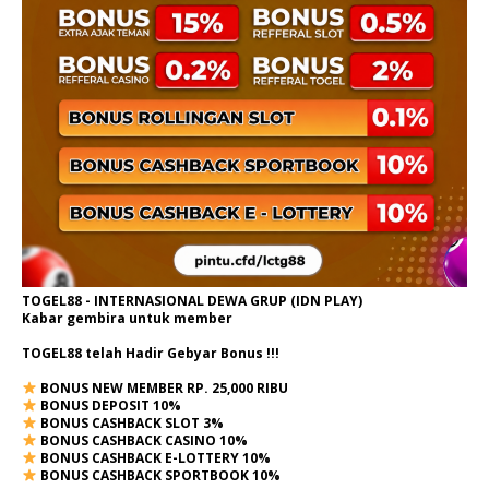
TOGEL88 - INTERNASIONAL DEWA GRUP (IDN PLAY)
Kabar gembira untuk member
TOGEL88 telah Hadir Gebyar Bonus !!!
BONUS NEW MEMBER RP. 25,000 RIBU
BONUS DEPOSIT 10%
BONUS CASHBACK SLOT 3%
BONUS CASHBACK CASINO 10%
BONUS CASHBACK E-LOTTERY 10%
BONUS CASHBACK SPORTBOOK 10%