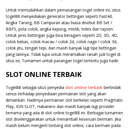
Untuk memudahkan dalam pemasangan togel online ini, situs
togel88 menyediakan generator bettingan seperti Fast4d,
Angka Tarung, BB Campuran atau biasa disebut BB Set /
BBFS, pola colok, angka kepung, mistik, index dan taysen.
Untuk jenis bettingan juga bisa beragam seperti 2D, 3D, 4D,
colok bebas, colok macau / colok 2d, colok naga / colok 3d,
colok jitu, tengah tepi, dan masih banyak lagi tipe bettingan
yang lainnya. Tidak lupa untuk meramalkan ranah judi togel di
situs ini, Turnamen untuk pasangan togel tertentu juga hadir.
SLOT ONLINE TERBAIK
Togel88 sebagai situs penyedia
slot online terbaik
bertindak
serius terhadap penyediaan permainan slot yang akan
dimainkan. Hadirnya permainan slot berkelas seperti Pragmatic
Play, IDN SLOT, Habanero dan masih banyak lagi provider
ternama yang ada di slot online togel88 ini. Berbagai turnamen
slot diselenggarakan untuk menambah keseruan bermain. Jika
masih belum mengerti tentang slot online, cara bermain pada