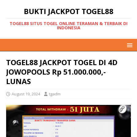
BUKTI JACKPOT TOGEL88
TOGEL88 SITUS TOGEL ONLINE TERAMAN & TERBAIK DI
INDONESIA
TOGEL88 JACKPOT TOGEL DI 4D
JOWOPOOLS Rp 51.000.000,-
LUNAS
August 19, 2024
tgadm