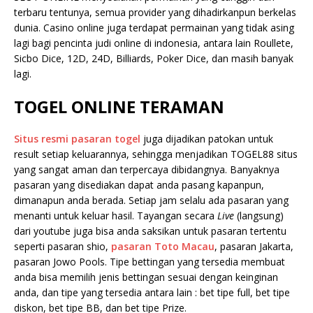
terbaru tentunya, semua provider yang dihadirkanpun berkelas
dunia. Casino online juga terdapat permainan yang tidak asing
lagi bagi pencinta judi online di indonesia, antara lain Roullete,
Sicbo Dice, 12D, 24D, Billiards, Poker Dice, dan masih banyak
lagi.
TOGEL ONLINE TERAMAN
Situs resmi pasaran togel
juga dijadikan patokan untuk
result setiap keluarannya, sehingga menjadikan TOGEL88 situs
yang sangat aman dan terpercaya dibidangnya. Banyaknya
pasaran yang disediakan dapat anda pasang kapanpun,
dimanapun anda berada. Setiap jam selalu ada pasaran yang
menanti untuk keluar hasil. Tayangan secara
Live
(langsung)
dari youtube juga bisa anda saksikan untuk pasaran tertentu
seperti pasaran shio,
pasaran Toto Macau
, pasaran Jakarta,
pasaran Jowo Pools. Tipe bettingan yang tersedia membuat
anda bisa memilih jenis bettingan sesuai dengan keinginan
anda, dan tipe yang tersedia antara lain : bet tipe full, bet tipe
diskon, bet tipe BB, dan bet tipe Prize.