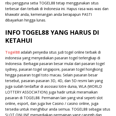
ribu pengguna setia TOGEL88 tetap menggunakan situs
terbesar dan terbaik di Indonesia ini. Hapus rasa was-was dan
khawatir anda, kemenangan anda berapapun PASTI
dibayarkan hingga lunas.
INFO TOGEL88 YANG HARUS DI
KETAHUI
Togel88
adalah penyedia situs judi togel online terbaik di
indonesia yang menyediakan pasaran togel terlengkap di
Indonesia. Berbagai pasaran besar mulai dari pasaran togel
sydney, pasaran togel singapore, pasaran togel hongkong
hingga pasaran togel toto macau. Selain pasaran besar
tersebut, pasaran-pasaran 3D, 4D, dan 5D resmi lain yang
juga sudah terdaftar di asosiasi lotre dunia, WLA (WORLD
LOTTERY ASSOCIATION) juga hadir untuk meramaikan
pasaran di TOGEL88. Permainan lain yang viral seperti slot
online, esport, dan juga live Casino / casino online, juga
tersedia untuk menghibur anda semua. TOGEL88 sebagai situs
SLOT ONLINE menyediakan permainan yang canggih dan