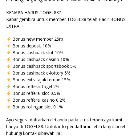
KENAPA HARUS TOGEL88?
Kabar gembira untuk member TOGEL88 telah Hadir BONUS
EXTRA !!!
Bonus new member 25rb
Bonus deposit 10%
Bonus cashback slot 10%
Bonus cashback casino 10%
Bonus cashback sportsbook 5%
Bonus cashback e-lottery 5%
Bonus extra ajak teman 15%
Bonus refferal togel 2%
Bonus refferal slot 0.5%
Bonus refferal casino 0.2%
Bonus rollingan slot 0.1%
Ayo segera daftarkan diri anda pada situs terpercaya kami
hanya di TOGEL88. Untuk info pendaftaran lebih lanjut boleh
hubungi kontak dibawah ini :