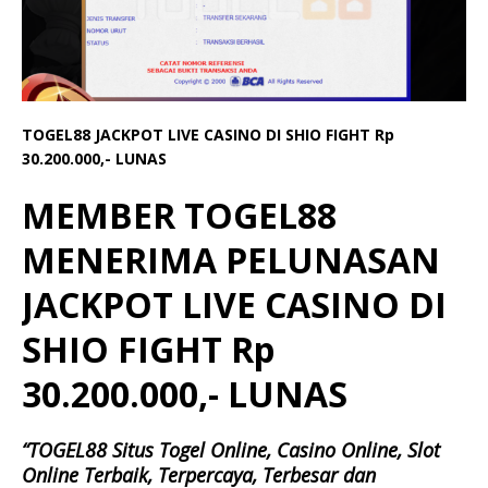
TOGEL88 JACKPOT LIVE CASINO DI SHIO FIGHT Rp
30.200.000,- LUNAS
MEMBER TOGEL88
MENERIMA PELUNASAN
JACKPOT LIVE CASINO DI
SHIO FIGHT Rp
30.200.000,- LUNAS
“TOGEL88 Situs Togel Online, Casino Online, Slot
Online Terbaik, Terpercaya, Terbesar dan