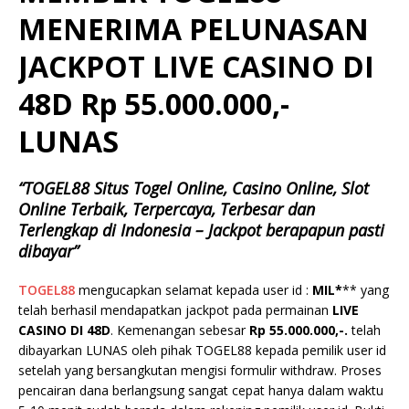
MENERIMA PELUNASAN
JACKPOT LIVE CASINO DI
48D Rp 55.000.000,-
LUNAS
“TOGEL88 Situs Togel Online, Casino Online, Slot
Online Terbaik, Terpercaya, Terbesar dan
Terlengkap di Indonesia – Jackpot berapapun pasti
dibayar”
TOGEL88
mengucapkan selamat kepada user id :
MIL*
** yang
telah berhasil mendapatkan jackpot pada permainan
LIVE
CASINO DI 48D
. Kemenangan sebesar
Rp
55.000.000
,-.
telah
dibayarkan LUNAS oleh pihak TOGEL88 kepada pemilik user id
setelah yang bersangkutan mengisi formulir withdraw. Proses
pencairan dana berlangsung sangat cepat hanya dalam waktu