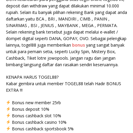
deposit dan withdraw yang dapat dilakukan minimal 10.000
rupiah. Selain itu banyak pilihan rekening Bank yang dapat anda
daftarkan yaitu BCA , BRI , MANDIRI , CIMB , PANIN ,
SINARMAS , BSI , JENIUS , MAYBANK , MEGA , PERMATA.
Selain rekening bank tersebut juga dapat melalui e-wallet /
dompet digital seperti DANA, GOPAY, OVO. Sebagai pelengkap
lainnya, togel88 juga memberikan
bonus
yang sangat banyak
untuk para pemain setia, seperti Lucky Spin, Mistery Box,
Cashback, Tiket lotre jowopools. Jangan ragu dan jangan
bimbang langsung daftar dan rasakan sendiri keseruannya.
KENAPA HARUS TOGEL88?
Kabar gembira untuk member TOGEL88 telah Hadir BONUS
EXTRA !!!
Bonus new member 25rb
Bonus deposit 10%
Bonus cashback slot 10%
Bonus cashback casino 10%
Bonus cashback sportsbook 5%