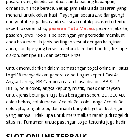
pasaran yang disediakan dapat anda pasang kapanpun,
dimanapun anda berada. Setiap jam selalu ada pasaran yang
menanti untuk keluar hasil. Tayangan secara
Live
(langsung)
dari youtube juga bisa anda saksikan untuk pasaran tertentu
seperti pasaran shio,
pasaran Toto Macau
, pasaran Jakarta,
pasaran Jowo Pools. Tipe bettingan yang tersedia membuat
anda bisa memilih jenis bettingan sesuai dengan keinginan
anda, dan tipe yang tersedia antara lain : bet tipe full, bet tipe
diskon, bet tipe BB, dan bet tipe Prize.
Untuk memudahkan dalam pemasangan togel online ini, situs
togel88 menyediakan generator bettingan seperti Fast4d,
Angka Tarung, BB Campuran atau biasa disebut BB Set /
BBFS, pola colok, angka kepung, mistik, index dan taysen.
Untuk jenis bettingan juga bisa beragam seperti 2D, 3D, 4D,
colok bebas, colok macau / colok 2d, colok naga / colok 3d,
colok jitu, tengah tepi, dan masih banyak lagi tipe bettingan
yang lainnya. Tidak lupa untuk meramalkan ranah judi togel di
situs ini, Turnamen untuk pasangan togel tertentu juga hadir.
SLOT ONLINE TERBAIK