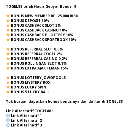
TOGEL88 telah Hadir Gebyar Bonus !!!
BONUS NEW MEMBER RP. 25,000 RIBU
BONUS DEPOSIT 10%
BONUS CASHBACK SLOT 3%
BONUS CASHBACK CASINO 10%
BONUS CASHBACK E-LOTTERY 10%
BONUS CASHBACK SPORTBOOK 10%
BONUS REFERRAL SLOT 0.5%
BONUS REFERRAL TOGEL 2%
BONUS REFERRAL CASINO 0.2%
BONUS ROLLINGAN SLOT 0.1%
BONUS EXTRA AJAK TEMAN 15%
BONUS LOTTERY JOWOPOOLS
BONUS MYSTERY BOX
BONUS LUCKY SPIN
BONUS 5 LUCKY BALL
Yuk buruan dapatkan bonus bonus nya dan daftar di TOGEL88
Link Alternatif TOGEL88 :
Link Alternatif
1
Link Alternatif
2
Link Alternatif 3