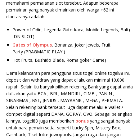
memahami permaianan slot tersebut. Adapun beberapa
permainan yang banyak dimainkan oleh warga +62 ini
diantaranya adalah
Power of Odin, Legenda Gatotkaca, Mobile Legends, Bali (
IDN SLOT)
Gates of Olympus
, Bonanza, Joker Jewels, Fruit
Party (PRAGMATIC PLAY )
Hot Fruits, Bushido Blade, Roma (Joker Game)
Demi kelancaran para pengguna situs togel online togel88 ini,
deposit dan withdraw yang dapat dilakukan minimal 10.000
rupiah. Selain itu banyak pilihan rekening Bank yang dapat anda
daftarkan yaitu BCA , BRI , MANDIRI , CIMB , PANIN ,
SINARMAS , BSI , JENIUS , MAYBANK , MEGA , PERMATA.
Selain rekening bank tersebut juga dapat melalui e-wallet /
dompet digital seperti DANA, GOPAY, OVO. Sebagai pelengkap
lainnya, togel88 juga memberikan
bonus
yang sangat banyak
untuk para pemain setia, seperti Lucky Spin, Mistery Box,
Cashback, Tiket lotre jowopools. Jangan ragu dan jangan