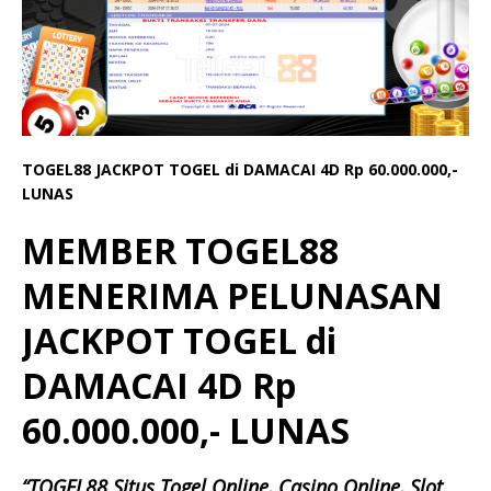
TOGEL88 JACKPOT TOGEL di DAMACAI 4D
Rp 60.000.000,-
LUNAS
MEMBER TOGEL88
MENERIMA PELUNASAN
JACKPOT TOGEL di
DAMACAI 4D Rp
60.000.000,- LUNAS
“TOGEL88 Situs Togel Online, Casino Online, Slot