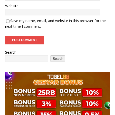
Website
Save my name, email, and website in this browser for the
next time I comment.
Search
Search