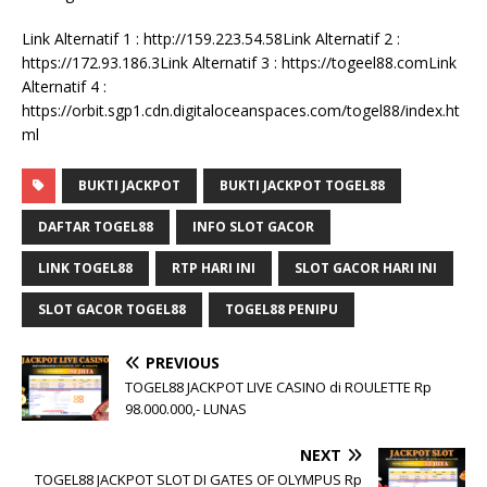
Link Alternatif 1 : http://159.223.54.58Link Alternatif 2 :
https://172.93.186.3Link Alternatif 3 : https://togeel88.comLink
Alternatif 4 :
https://orbit.sgp1.cdn.digitaloceanspaces.com/togel88/index.ht
ml
BUKTI JACKPOT
BUKTI JACKPOT TOGEL88
DAFTAR TOGEL88
INFO SLOT GACOR
LINK TOGEL88
RTP HARI INI
SLOT GACOR HARI INI
SLOT GACOR TOGEL88
TOGEL88 PENIPU
PREVIOUS
TOGEL88 JACKPOT LIVE CASINO di ROULETTE Rp
98.000.000,- LUNAS
NEXT
TOGEL88 JACKPOT SLOT DI GATES OF OLYMPUS Rp