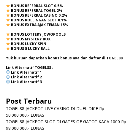
BONUS REFERRAL SLOT 0.5%
BONUS REFERRAL TOGEL 2%
BONUS REFERRAL CASINO 0.2%
BONUS ROLLINGAN SLOT 0.1%
BONUS EXTRA AJAK TEMAN 15%
BONUS LOTTERY JOWOPOOLS
BONUS MYSTERY BOX
BONUS LUCKY SPIN
BONUS 5 LUCKY BALL
Yuk buruan dapatkan bonus bonus nya dan daftar di TOGEL88
Link Alternatif TOGEL88 :
Link Alternatif
1
Link Alternatif
2
Link Alternatif 3
Post Terbaru
TOGEL88 JACKPOT LIVE CASINO DI DUEL DICE Rp
50.000.000,- LUNAS
TOGEL88 JACKPOT SLOT DI GATES OF GATOT KACA 1000 Rp
98.000.000,- LUNAS