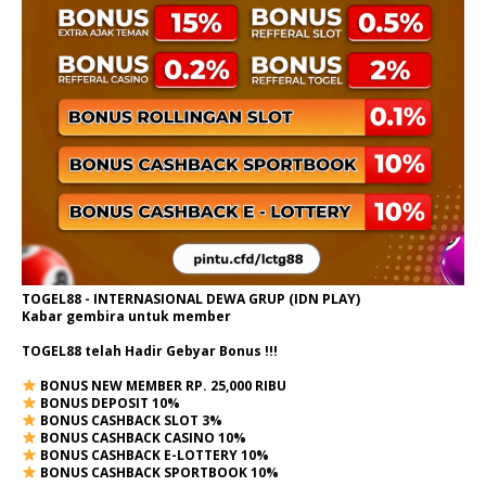
TOGEL88 - INTERNASIONAL DEWA GRUP (IDN PLAY)
Kabar gembira untuk member
TOGEL88 telah Hadir Gebyar Bonus !!!
BONUS NEW MEMBER RP. 25,000 RIBU
BONUS DEPOSIT 10%
BONUS CASHBACK SLOT 3%
BONUS CASHBACK CASINO 10%
BONUS CASHBACK E-LOTTERY 10%
BONUS CASHBACK SPORTBOOK 10%