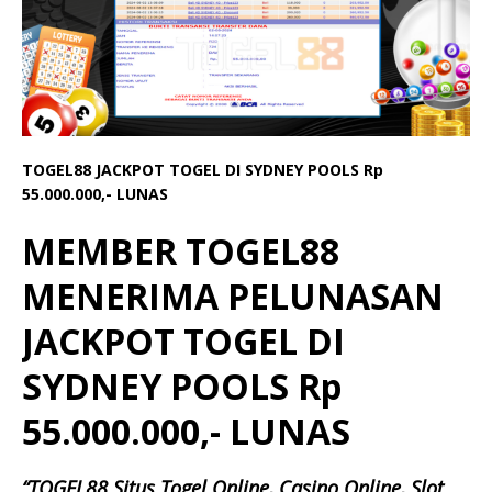
TOGEL88 JACKPOT TOGEL DI SYDNEY POOLS Rp
55.000.000,- LUNAS
MEMBER TOGEL88
MENERIMA PELUNASAN
JACKPOT TOGEL DI
SYDNEY POOLS Rp
55.000.000,- LUNAS
“TOGEL88 Situs Togel Online, Casino Online, Slot