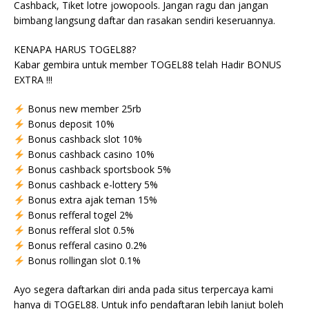
Cashback, Tiket lotre jowopools. Jangan ragu dan jangan
bimbang langsung daftar dan rasakan sendiri keseruannya.
KENAPA HARUS TOGEL88?
Kabar gembira untuk member TOGEL88 telah Hadir BONUS
EXTRA !!!
Bonus new member 25rb
Bonus deposit 10%
Bonus cashback slot 10%
Bonus cashback casino 10%
Bonus cashback sportsbook 5%
Bonus cashback e-lottery 5%
Bonus extra ajak teman 15%
Bonus refferal togel 2%
Bonus refferal slot 0.5%
Bonus refferal casino 0.2%
Bonus rollingan slot 0.1%
Ayo segera daftarkan diri anda pada situs terpercaya kami
hanya di TOGEL88. Untuk info pendaftaran lebih lanjut boleh