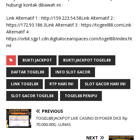
hubungi kontak dibawah ini :
Link Alternatif 1 : http://159.223.54.58Link Alternatif 2 :
https://172.93.186.3Link Alternatif 3 : https://togeel88.comLink
Alternatif 4 :
https://orbit.sgp1.cdn.digitaloceanspaces.com/togel88/index.ht
ml
BUKTI JACKPOT
BUKTI JACKPOT TOGEL88
DAFTAR TOGEL88
INFO SLOT GACOR
LINK TOGEL88
RTP HARI INI
SLOT GACOR HARI INI
SLOT GACOR TOGEL88
TOGEL88 PENIPU
PREVIOUS
TOGEL88 JACKPOT LIVE CASINO DI POKER DICE Rp
70.000.000,- LUNAS
NEXT