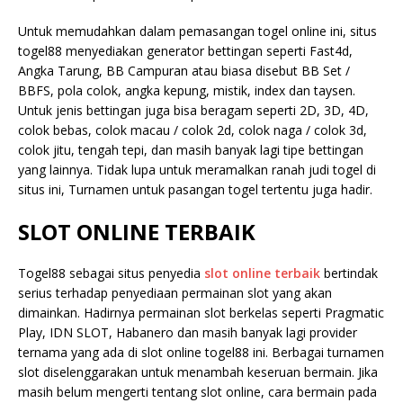
Untuk memudahkan dalam pemasangan togel online ini, situs
togel88 menyediakan generator bettingan seperti Fast4d,
Angka Tarung, BB Campuran atau biasa disebut BB Set /
BBFS, pola colok, angka kepung, mistik, index dan taysen.
Untuk jenis bettingan juga bisa beragam seperti 2D, 3D, 4D,
colok bebas, colok macau / colok 2d, colok naga / colok 3d,
colok jitu, tengah tepi, dan masih banyak lagi tipe bettingan
yang lainnya. Tidak lupa untuk meramalkan ranah judi togel di
situs ini, Turnamen untuk pasangan togel tertentu juga hadir.
SLOT ONLINE TERBAIK
Togel88 sebagai situs penyedia
slot online terbaik
bertindak
serius terhadap penyediaan permainan slot yang akan
dimainkan. Hadirnya permainan slot berkelas seperti Pragmatic
Play, IDN SLOT, Habanero dan masih banyak lagi provider
ternama yang ada di slot online togel88 ini. Berbagai turnamen
slot diselenggarakan untuk menambah keseruan bermain. Jika
masih belum mengerti tentang slot online, cara bermain pada