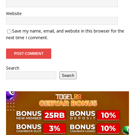
Website
Save my name, email, and website in this browser for the
next time I comment.
Search
Search