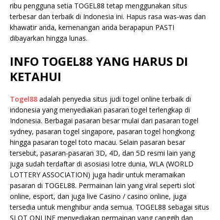
ribu pengguna setia TOGEL88 tetap menggunakan situs
terbesar dan terbaik di Indonesia ini. Hapus rasa was-was dan
khawatir anda, kemenangan anda berapapun PASTI
dibayarkan hingga lunas.
INFO TOGEL88 YANG HARUS DI
KETAHUI
Togel88
adalah penyedia situs judi togel online terbaik di
indonesia yang menyediakan pasaran togel terlengkap di
Indonesia. Berbagai pasaran besar mulai dari pasaran togel
sydney, pasaran togel singapore, pasaran togel hongkong
hingga pasaran togel toto macau. Selain pasaran besar
tersebut, pasaran-pasaran 3D, 4D, dan 5D resmi lain yang
juga sudah terdaftar di asosiasi lotre dunia, WLA (WORLD
LOTTERY ASSOCIATION) juga hadir untuk meramaikan
pasaran di TOGEL88. Permainan lain yang viral seperti slot
online, esport, dan juga live Casino / casino online, juga
tersedia untuk menghibur anda semua. TOGEL88 sebagai situs
SLOT ONLINE menyediakan permainan yang canggih dan