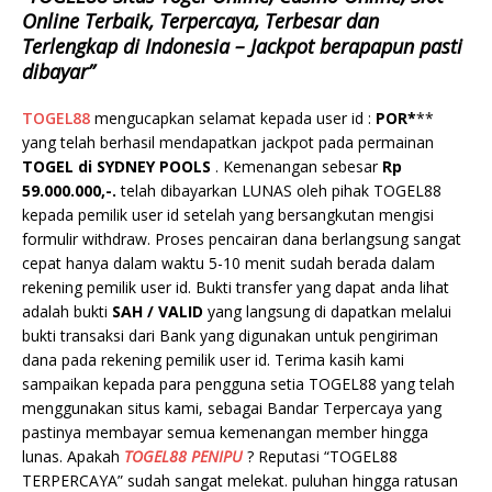
Online Terbaik, Terpercaya, Terbesar dan
Terlengkap di Indonesia – Jackpot berapapun pasti
dibayar”
TOGEL88
mengucapkan selamat kepada user id :
POR*
**
yang telah berhasil mendapatkan jackpot pada permainan
TOGEL di SYDNEY POOLS
. Kemenangan sebesar
Rp
59.000.000
,-.
telah dibayarkan LUNAS oleh pihak TOGEL88
kepada pemilik user id setelah yang bersangkutan mengisi
formulir withdraw. Proses pencairan dana berlangsung sangat
cepat hanya dalam waktu 5-10 menit sudah berada dalam
rekening pemilik user id. Bukti transfer yang dapat anda lihat
adalah bukti
SAH / VALID
yang langsung di dapatkan melalui
bukti transaksi dari Bank yang digunakan untuk pengiriman
dana pada rekening pemilik user id. Terima kasih kami
sampaikan kepada para pengguna setia TOGEL88 yang telah
menggunakan situs kami, sebagai Bandar Terpercaya yang
pastinya membayar semua kemenangan member hingga
lunas. Apakah
TOGEL88 PENIPU
? Reputasi “TOGEL88
TERPERCAYA” sudah sangat melekat. puluhan hingga ratusan