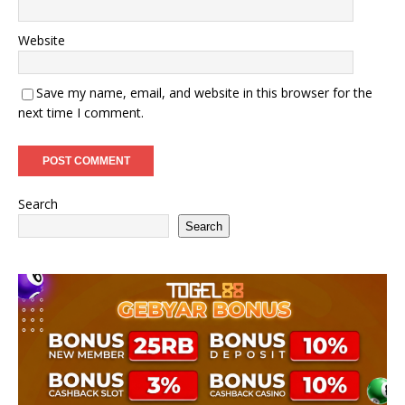
Website
Save my name, email, and website in this browser for the
next time I comment.
Search
Search