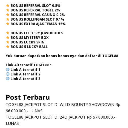
BONUS REFERRAL SLOT 0.5%
BONUS REFERRAL TOGEL 2%
BONUS REFERRAL CASINO 0.2%
BONUS ROLLINGAN SLOT 0.1%
BONUS EXTRA AJAK TEMAN 15%
BONUS LOTTERY JOWOPOOLS
BONUS MYSTERY BOX
BONUS LUCKY SPIN
BONUS 5 LUCKY BALL
Yuk buruan dapatkan bonus bonus nya dan daftar di TOGEL88
Link Alternatif TOGEL88 :
Link Alternatif
1
Link Alternatif
2
Link Alternatif 3
Post Terbaru
TOGEL88 JACKPOT SLOT DI WILD BOUNTY SHOWDOWN Rp
66.000.000,- LUNAS
TOGEL88 JACKPOT SLOT DI 24D JACKPOT Rp 57.000.000,-
LUNAS