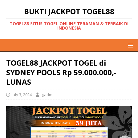
BUKTI JACKPOT TOGEL88
TOGEL88 SITUS TOGEL ONLINE TERAMAN & TERBAIK DI
INDONESIA
TOGEL88 JACKPOT TOGEL di
SYDNEY POOLS Rp 59.000.000,-
LUNAS
July 3, 2024
tgadm