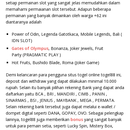
setiap permainan slot yang sangat jelas memudahkan dalam
memahami permaianan slot tersebut. Adapun beberapa
permainan yang banyak dimainkan oleh warga +62 ini
diantaranya adalah
Power of Odin, Legenda Gatotkaca, Mobile Legends, Bali (
IDN SLOT)
Gates of Olympus
, Bonanza, Joker Jewels, Fruit
Party (PRAGMATIC PLAY )
Hot Fruits, Bushido Blade, Roma (Joker Game)
Demi kelancaran para pengguna situs togel online togel88 ini,
deposit dan withdraw yang dapat dilakukan minimal 10.000
rupiah. Selain itu banyak pilihan rekening Bank yang dapat anda
daftarkan yaitu BCA , BRI , MANDIRI , CIMB , PANIN ,
SINARMAS , BSI , JENIUS , MAYBANK , MEGA , PERMATA.
Selain rekening bank tersebut juga dapat melalui e-wallet /
dompet digital seperti DANA, GOPAY, OVO. Sebagai pelengkap
lainnya, togel88 juga memberikan
bonus
yang sangat banyak
untuk para pemain setia, seperti Lucky Spin, Mistery Box,