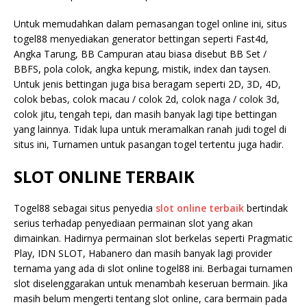
Untuk memudahkan dalam pemasangan togel online ini, situs
togel88 menyediakan generator bettingan seperti Fast4d,
Angka Tarung, BB Campuran atau biasa disebut BB Set /
BBFS, pola colok, angka kepung, mistik, index dan taysen.
Untuk jenis bettingan juga bisa beragam seperti 2D, 3D, 4D,
colok bebas, colok macau / colok 2d, colok naga / colok 3d,
colok jitu, tengah tepi, dan masih banyak lagi tipe bettingan
yang lainnya. Tidak lupa untuk meramalkan ranah judi togel di
situs ini, Turnamen untuk pasangan togel tertentu juga hadir.
SLOT ONLINE TERBAIK
Togel88 sebagai situs penyedia
slot online terbaik
bertindak
serius terhadap penyediaan permainan slot yang akan
dimainkan. Hadirnya permainan slot berkelas seperti Pragmatic
Play, IDN SLOT, Habanero dan masih banyak lagi provider
ternama yang ada di slot online togel88 ini. Berbagai turnamen
slot diselenggarakan untuk menambah keseruan bermain. Jika
masih belum mengerti tentang slot online, cara bermain pada