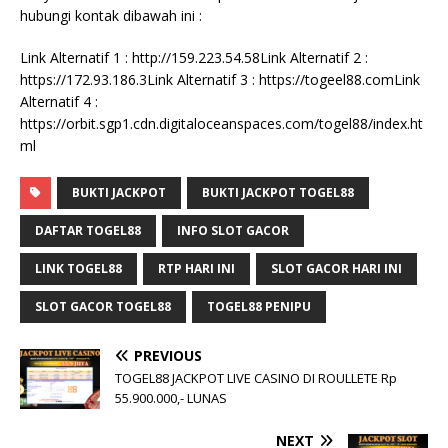
hubungi kontak dibawah ini :
Link Alternatif 1 : http://159.223.54.58Link Alternatif 2 :
https://172.93.186.3Link Alternatif 3 : https://togeel88.comLink
Alternatif 4 :
https://orbit.sgp1.cdn.digitaloceanspaces.com/togel88/index.ht
ml
BUKTI JACKPOT
BUKTI JACKPOT TOGEL88
DAFTAR TOGEL88
INFO SLOT GACOR
LINK TOGEL88
RTP HARI INI
SLOT GACOR HARI INI
SLOT GACOR TOGEL88
TOGEL88 PENIPU
PREVIOUS
TOGEL88 JACKPOT LIVE CASINO DI ROULLETE Rp
55.900.000,- LUNAS
NEXT