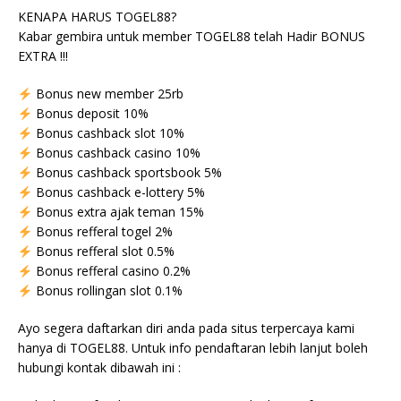
KENAPA HARUS TOGEL88?
Kabar gembira untuk member TOGEL88 telah Hadir BONUS
EXTRA !!!
Bonus new member 25rb
Bonus deposit 10%
Bonus cashback slot 10%
Bonus cashback casino 10%
Bonus cashback sportsbook 5%
Bonus cashback e-lottery 5%
Bonus extra ajak teman 15%
Bonus refferal togel 2%
Bonus refferal slot 0.5%
Bonus refferal casino 0.2%
Bonus rollingan slot 0.1%
Ayo segera daftarkan diri anda pada situs terpercaya kami
hanya di TOGEL88. Untuk info pendaftaran lebih lanjut boleh
hubungi kontak dibawah ini :