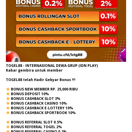
TOGEL88 - INTERNASIONAL DEWA GRUP (IDN PLAY)
Kabar gembira untuk member
TOGEL88 telah Hadir Gebyar Bonus !!!
BONUS NEW MEMBER RP. 25,000 RIBU
BONUS DEPOSIT 10%
BONUS CASHBACK SLOT 3%
BONUS CASHBACK CASINO 10%
BONUS CASHBACK E-LOTTERY 10%
BONUS CASHBACK SPORTBOOK 10%
BONUS REFERRAL SLOT 0.5%
BONUS REFERRAL TOGEL 2%
BONUS REFERRAL CASINO 0.2%