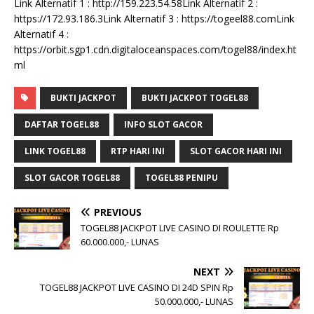
Link Alternatif 1 : http://159.223.54.58Link Alternatif 2 :
https://172.93.186.3Link Alternatif 3 : https://togeel88.comLink
Alternatif 4 :
https://orbit.sgp1.cdn.digitaloceanspaces.com/togel88/index.ht
ml
BUKTI JACKPOT
BUKTI JACKPOT TOGEL88
DAFTAR TOGEL88
INFO SLOT GACOR
LINK TOGEL88
RTP HARI INI
SLOT GACOR HARI INI
SLOT GACOR TOGEL88
TOGEL88 PENIPU
PREVIOUS
TOGEL88 JACKPOT LIVE CASINO DI ROULETTE Rp
60.000.000,- LUNAS
NEXT
TOGEL88 JACKPOT LIVE CASINO DI 24D SPIN Rp
50.000.000,- LUNAS