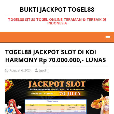
BUKTI JACKPOT TOGEL88
TOGEL88 SITUS TOGEL ONLINE TERAMAN & TERBAIK DI
INDONESIA
TOGEL88 JACKPOT SLOT DI KOI
HARMONY Rp 70.000.000,- LUNAS
August 6, 2024
tgadm