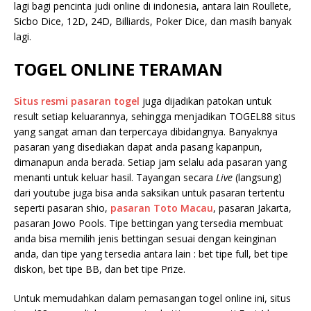
lagi bagi pencinta judi online di indonesia, antara lain Roullete,
Sicbo Dice, 12D, 24D, Billiards, Poker Dice, dan masih banyak
lagi.
TOGEL ONLINE TERAMAN
Situs resmi pasaran togel
juga dijadikan patokan untuk
result setiap keluarannya, sehingga menjadikan TOGEL88 situs
yang sangat aman dan terpercaya dibidangnya. Banyaknya
pasaran yang disediakan dapat anda pasang kapanpun,
dimanapun anda berada. Setiap jam selalu ada pasaran yang
menanti untuk keluar hasil. Tayangan secara
Live
(langsung)
dari youtube juga bisa anda saksikan untuk pasaran tertentu
seperti pasaran shio,
pasaran Toto Macau
, pasaran Jakarta,
pasaran Jowo Pools. Tipe bettingan yang tersedia membuat
anda bisa memilih jenis bettingan sesuai dengan keinginan
anda, dan tipe yang tersedia antara lain : bet tipe full, bet tipe
diskon, bet tipe BB, dan bet tipe Prize.
Untuk memudahkan dalam pemasangan togel online ini, situs