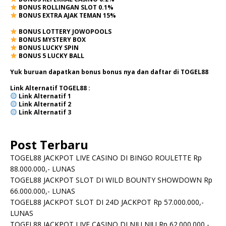
BONUS ROLLINGAN SLOT 0.1%
BONUS EXTRA AJAK TEMAN 15%
BONUS LOTTERY JOWOPOOLS
BONUS MYSTERY BOX
BONUS LUCKY SPIN
BONUS 5 LUCKY BALL
Yuk buruan dapatkan bonus bonus nya dan daftar di TOGEL88
Link Alternatif TOGEL88 :
Link Alternatif
1
Link Alternatif
2
Link Alternatif 3
Post Terbaru
TOGEL88 JACKPOT LIVE CASINO DI BINGO ROULETTE Rp
88.000.000,- LUNAS
TOGEL88 JACKPOT SLOT DI WILD BOUNTY SHOWDOWN Rp
66.000.000,- LUNAS
TOGEL88 JACKPOT SLOT DI 24D JACKPOT Rp 57.000.000,-
LUNAS
TOGEL88 JACKPOT LIVE CASINO DI NIU NIU Rp 62.000.000,-