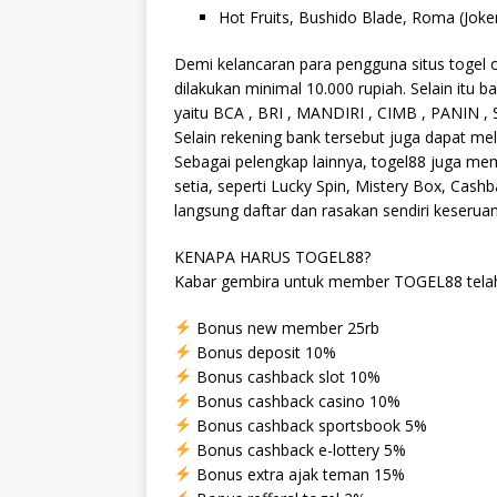
Hot Fruits, Bushido Blade, Roma (Jok
Demi kelancaran para pengguna situs togel o
dilakukan minimal 10.000 rupiah. Selain itu 
yaitu BCA , BRI , MANDIRI , CIMB , PANIN 
Selain rekening bank tersebut juga dapat me
Sebagai pelengkap lainnya, togel88 juga m
setia, seperti Lucky Spin, Mistery Box, Cash
langsung daftar dan rasakan sendiri keserua
KENAPA HARUS TOGEL88?
Kabar gembira untuk member TOGEL88 telah
Bonus new member 25rb
Bonus deposit 10%
Bonus cashback slot 10%
Bonus cashback casino 10%
Bonus cashback sportsbook 5%
Bonus cashback e-lottery 5%
Bonus extra ajak teman 15%