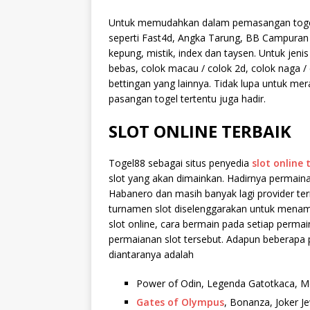
Untuk memudahkan dalam pemasangan togel o
seperti Fast4d, Angka Tarung, BB Campuran 
kepung, mistik, index dan taysen. Untuk jeni
bebas, colok macau / colok 2d, colok naga / c
bettingan yang lainnya. Tidak lupa untuk mer
pasangan togel tertentu juga hadir.
SLOT ONLINE TERBAIK
Togel88 sebagai situs penyedia
slot online 
slot yang akan dimainkan. Hadirnya permaina
Habanero dan masih banyak lagi provider tern
turnamen slot diselenggarakan untuk menam
slot online, cara bermain pada setiap per
permaianan slot tersebut. Adapun beberapa 
diantaranya adalah
Power of Odin, Legenda Gatotkaca, Mo
Gates of Olympus
, Bonanza, Joker J