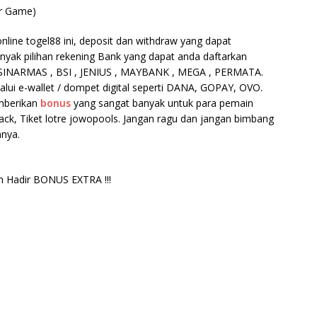
er Game)
nline togel88 ini, deposit dan withdraw yang dapat
banyak pilihan rekening Bank yang dapat anda daftarkan
, SINARMAS , BSI , JENIUS , MAYBANK , MEGA , PERMATA.
lalui e-wallet / dompet digital seperti DANA, GOPAY, OVO.
emberikan
bonus
yang sangat banyak untuk para pemain
back, Tiket lotre jowopools. Jangan ragu dan jangan bimbang
nnya.
 Hadir BONUS EXTRA !!!