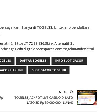
erpercaya kami hanya di TOGEL88. Untuk info pendaftaran
:
rnatif 2 : https://172.93.186.3Link Alternatif 3 :
://orbit.sgp1.cdn.digitaloceanspaces.com/togel88/index.html
OGEL88
DAFTAR TOGEL88
INFO SLOT GACOR
GACOR HARI INI
SLOT GACOR TOGEL88
NEXT
Rp
TOGEL88 JACKPOT LIVE CASINO DI LATO
LATO 3D Rp 59.000.000,- LUNAS