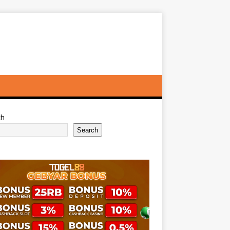
ch
Search