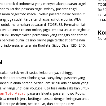
line terbaik di indonesia yang menyediakan pasaran togel
TOGE
sar mulai dari pasaran togel sydney, pasaran togel
Rp 5
saran togel toto macau. Selain pasaran besar tersebut,
TOGE
ng juga sudah terdaftar di asosiasi lotre dunia, WLA
STAN
untuk meramaikan pasaran di TOGEL88. Permainan lain
ga live Casino / casino online, juga tersedia untuk menghibur
Ko
NLINE menyediakan permainan yang canggih dan terbaru
No c
 berkelas dunia. Casino online juga terdapat permainan
e di indonesia, antara lain Roullete, Sicbo Dice, 12D, 24D,
N
atokan untuk result setiap keluarannya, sehingga
 dan terpercaya dibidangnya. Banyaknya pasaran yang
anapun anda berada. Setiap jam selalu ada pasaran yang
Live
(langsung) dari youtube juga bisa anda saksikan untuk
ran Toto Macau
, pasaran Jakarta, pasaran Jowo Pools.
isa memilih jenis bettingan sesuai dengan keinginan anda,
ll, bet tipe diskon, bet tipe BB, dan bet tipe Prize.