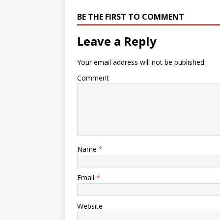
BE THE FIRST TO COMMENT
Leave a Reply
Your email address will not be published.
Comment
Name
*
Email
*
Website