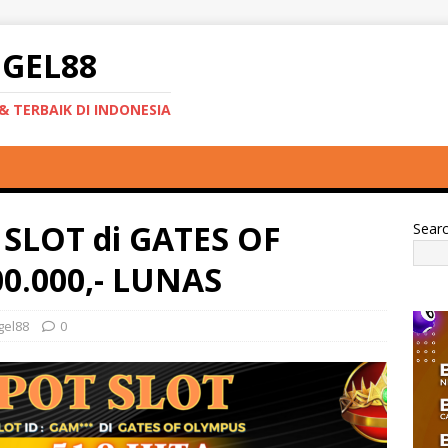
OGEL88
 TERBAIK DI INDONESIA
SLOT di GATES OF
Sear
0.000,- LUNAS
gel88
0