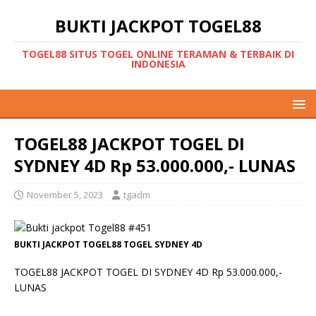
BUKTI JACKPOT TOGEL88
TOGEL88 SITUS TOGEL ONLINE TERAMAN & TERBAIK DI
INDONESIA
TOGEL88 JACKPOT TOGEL DI
SYDNEY 4D Rp 53.000.000,- LUNAS
November 5, 2023
tgadm
BUKTI JACKPOT TOGEL88 TOGEL SYDNEY 4D
TOGEL88 JACKPOT TOGEL DI SYDNEY 4D Rp 53.000.000,-
LUNAS