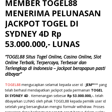
MEMBER TOGEL88
MENERIMA PELUNASAN
JACKPOT TOGEL DI
SYDNEY 4D Rp
53.000.000,- LUNAS
“TOGEL88 Situs Togel Online, Casino Online, Slot
Online Terbaik, Terpercaya, Terbesar dan
Terlengkap di Indonesia – Jackpot berapapun pasti
dibayar”
TOGEL88
mengucapkan selamat kepada user id :
JEM*
** yang
telah berhasil mendapatkan jackpot pada permainan
TOGEL
DI SYDNEY 4D
. Kemenangan sebesar
Rp
53.000.000
,-.
telah
dibayarkan LUNAS oleh pihak TOGEL88 kepada pemilik user id
setelah yang bersangkutan mengisi formulir withdraw. Proses