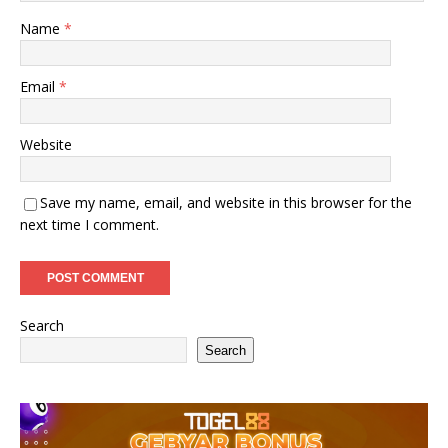
Name
*
Email
*
Website
Save my name, email, and website in this browser for the
next time I comment.
Search
Search