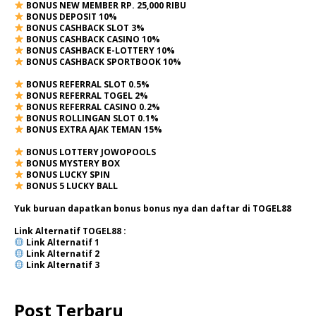
BONUS NEW MEMBER RP. 25,000 RIBU
BONUS DEPOSIT 10%
BONUS CASHBACK SLOT 3%
BONUS CASHBACK CASINO 10%
BONUS CASHBACK E-LOTTERY 10%
BONUS CASHBACK SPORTBOOK 10%
BONUS REFERRAL SLOT 0.5%
BONUS REFERRAL TOGEL 2%
BONUS REFERRAL CASINO 0.2%
BONUS ROLLINGAN SLOT 0.1%
BONUS EXTRA AJAK TEMAN 15%
BONUS LOTTERY JOWOPOOLS
BONUS MYSTERY BOX
BONUS LUCKY SPIN
BONUS 5 LUCKY BALL
Yuk buruan dapatkan bonus bonus nya dan daftar di TOGEL88
Link Alternatif TOGEL88 :
Link Alternatif
1
Link Alternatif
2
Link Alternatif 3
Post Terbaru