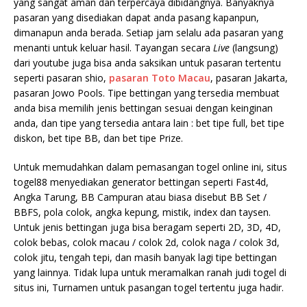
yang sangat aman dan terpercaya dibidangnya. Banyaknya
pasaran yang disediakan dapat anda pasang kapanpun,
dimanapun anda berada. Setiap jam selalu ada pasaran yang
menanti untuk keluar hasil. Tayangan secara
Live
(langsung)
dari youtube juga bisa anda saksikan untuk pasaran tertentu
seperti pasaran shio,
pasaran Toto Macau
, pasaran Jakarta,
pasaran Jowo Pools. Tipe bettingan yang tersedia membuat
anda bisa memilih jenis bettingan sesuai dengan keinginan
anda, dan tipe yang tersedia antara lain : bet tipe full, bet tipe
diskon, bet tipe BB, dan bet tipe Prize.
Untuk memudahkan dalam pemasangan togel online ini, situs
togel88 menyediakan generator bettingan seperti Fast4d,
Angka Tarung, BB Campuran atau biasa disebut BB Set /
BBFS, pola colok, angka kepung, mistik, index dan taysen.
Untuk jenis bettingan juga bisa beragam seperti 2D, 3D, 4D,
colok bebas, colok macau / colok 2d, colok naga / colok 3d,
colok jitu, tengah tepi, dan masih banyak lagi tipe bettingan
yang lainnya. Tidak lupa untuk meramalkan ranah judi togel di
situs ini, Turnamen untuk pasangan togel tertentu juga hadir.