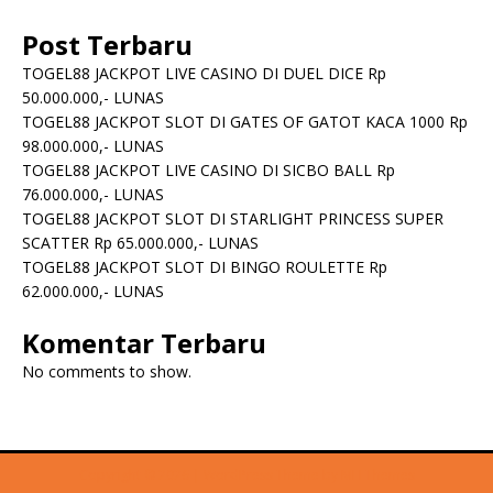
Post Terbaru
TOGEL88 JACKPOT LIVE CASINO DI DUEL DICE Rp
50.000.000,- LUNAS
TOGEL88 JACKPOT SLOT DI GATES OF GATOT KACA 1000 Rp
98.000.000,- LUNAS
TOGEL88 JACKPOT LIVE CASINO DI SICBO BALL Rp
76.000.000,- LUNAS
TOGEL88 JACKPOT SLOT DI STARLIGHT PRINCESS SUPER
SCATTER Rp 65.000.000,- LUNAS
TOGEL88 JACKPOT SLOT DI BINGO ROULETTE Rp
62.000.000,- LUNAS
Komentar Terbaru
No comments to show.
Copyright © 2026 | WordPress Theme by
MH Themes