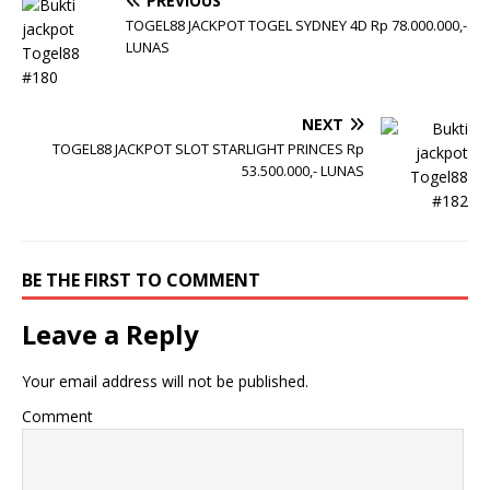
PREVIOUS
TOGEL88 JACKPOT TOGEL SYDNEY 4D Rp 78.000.000,-
LUNAS
NEXT
TOGEL88 JACKPOT SLOT STARLIGHT PRINCES Rp
53.500.000,- LUNAS
BE THE FIRST TO COMMENT
Leave a Reply
Your email address will not be published.
Comment