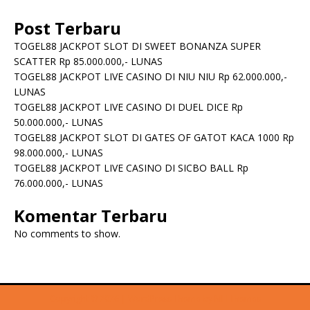
Post Terbaru
TOGEL88 JACKPOT SLOT DI SWEET BONANZA SUPER
SCATTER Rp 85.000.000,- LUNAS
TOGEL88 JACKPOT LIVE CASINO DI NIU NIU Rp 62.000.000,-
LUNAS
TOGEL88 JACKPOT LIVE CASINO DI DUEL DICE Rp
50.000.000,- LUNAS
TOGEL88 JACKPOT SLOT DI GATES OF GATOT KACA 1000 Rp
98.000.000,- LUNAS
TOGEL88 JACKPOT LIVE CASINO DI SICBO BALL Rp
76.000.000,- LUNAS
Komentar Terbaru
No comments to show.
Copyright © 2026 | WordPress Theme by
MH Themes