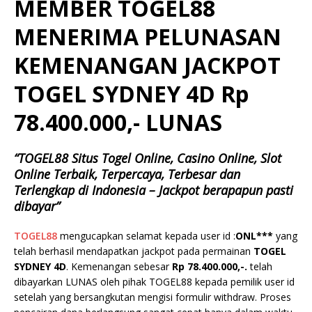
MEMBER TOGEL88
MENERIMA PELUNASAN
KEMENANGAN JACKPOT
TOGEL SYDNEY 4D Rp
78.400.000,- LUNAS
“TOGEL88 Situs Togel Online, Casino Online, Slot
Online Terbaik, Terpercaya, Terbesar dan
Terlengkap di Indonesia – Jackpot berapapun pasti
dibayar”
TOGEL88
mengucapkan selamat kepada user id :
ONL***
yang
telah berhasil mendapatkan jackpot pada permainan
TOGEL
SYDNEY 4D
. Kemenangan sebesar
Rp
78.400.000
,-.
telah
dibayarkan LUNAS oleh pihak TOGEL88 kepada pemilik user id
setelah yang bersangkutan mengisi formulir withdraw. Proses