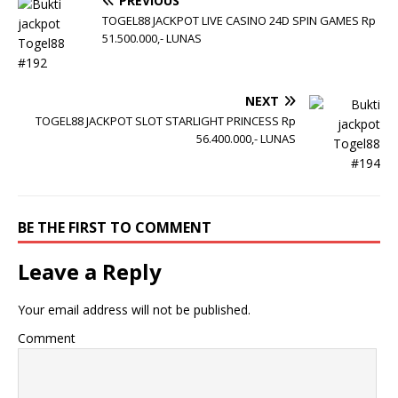
PREVIOUS
TOGEL88 JACKPOT LIVE CASINO 24D SPIN GAMES Rp
51.500.000,- LUNAS
NEXT
TOGEL88 JACKPOT SLOT STARLIGHT PRINCESS Rp
56.400.000,- LUNAS
BE THE FIRST TO COMMENT
Leave a Reply
Your email address will not be published.
Comment