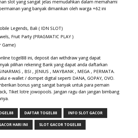
mainan slot yang sangat jelas memudahkan dalam memahami
permainan yang banyak dimainkan oleh warga +62 ini
bile Legends, Bali ( IDN SLOT)
ewels, Fruit Party (PRAGMATIC PLAY )
er Game)
nline togel88 ini, deposit dan withdraw yang dapat
banyak pilihan rekening Bank yang dapat anda daftarkan
, SINARMAS , BSI , JENIUS , MAYBANK , MEGA , PERMATA.
lalui e-wallet / dompet digital seperti DANA, GOPAY, OVO.
emberikan bonus yang sangat banyak untuk para pemain
back, Tiket lotre jowopools. Jangan ragu dan jangan bimbang
nnya.
OGEL88
DAFTAR TOGEL88
INFO SLOT GACOR
GACOR HARI INI
SLOT GACOR TOGEL88