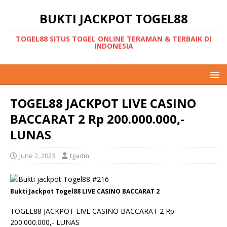
BUKTI JACKPOT TOGEL88
TOGEL88 SITUS TOGEL ONLINE TERAMAN & TERBAIK DI
INDONESIA
TOGEL88 JACKPOT LIVE CASINO
BACCARAT 2 Rp 200.000.000,-
LUNAS
June 2, 2023
tgadm
Bukti Jackpot Togel88 LIVE CASINO BACCARAT 2
TOGEL88 JACKPOT LIVE CASINO BACCARAT 2 Rp
200.000.000,- LUNAS