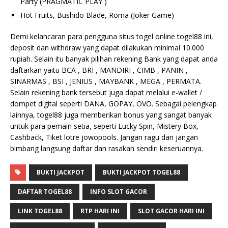
Party (PRAGMATIC PLAY )
Hot Fruits, Bushido Blade, Roma (Joker Game)
Demi kelancaran para pengguna situs togel online togel88 ini,
deposit dan withdraw yang dapat dilakukan minimal 10.000
rupiah. Selain itu banyak pilihan rekening Bank yang dapat anda
daftarkan yaitu BCA , BRI , MANDIRI , CIMB , PANIN ,
SINARMAS , BSI , JENIUS , MAYBANK , MEGA , PERMATA.
Selain rekening bank tersebut juga dapat melalui e-wallet /
dompet digital seperti DANA, GOPAY, OVO. Sebagai pelengkap
lainnya, togel88 juga memberikan bonus yang sangat banyak
untuk para pemain setia, seperti Lucky Spin, Mistery Box,
Cashback, Tiket lotre jowopools. Jangan ragu dan jangan
bimbang langsung daftar dan rasakan sendiri keseruannya.
BUKTI JACKPOT
BUKTI JACKPOT TOGEL88
DAFTAR TOGEL88
INFO SLOT GACOR
LINK TOGEL88
RTP HARI INI
SLOT GACOR HARI INI