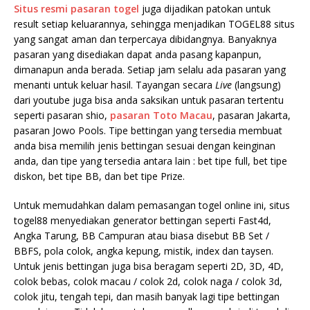
Situs resmi pasaran togel
juga dijadikan patokan untuk
result setiap keluarannya, sehingga menjadikan TOGEL88 situs
yang sangat aman dan terpercaya dibidangnya. Banyaknya
pasaran yang disediakan dapat anda pasang kapanpun,
dimanapun anda berada. Setiap jam selalu ada pasaran yang
menanti untuk keluar hasil. Tayangan secara
Live
(langsung)
dari youtube juga bisa anda saksikan untuk pasaran tertentu
seperti pasaran shio,
pasaran Toto Macau
, pasaran Jakarta,
pasaran Jowo Pools. Tipe bettingan yang tersedia membuat
anda bisa memilih jenis bettingan sesuai dengan keinginan
anda, dan tipe yang tersedia antara lain : bet tipe full, bet tipe
diskon, bet tipe BB, dan bet tipe Prize.
Untuk memudahkan dalam pemasangan togel online ini, situs
togel88 menyediakan generator bettingan seperti Fast4d,
Angka Tarung, BB Campuran atau biasa disebut BB Set /
BBFS, pola colok, angka kepung, mistik, index dan taysen.
Untuk jenis bettingan juga bisa beragam seperti 2D, 3D, 4D,
colok bebas, colok macau / colok 2d, colok naga / colok 3d,
colok jitu, tengah tepi, dan masih banyak lagi tipe bettingan