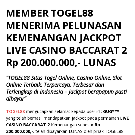
MEMBER TOGEL88
MENERIMA PELUNASAN
KEMENANGAN JACKPOT
LIVE CASINO BACCARAT 2
Rp 200.000.000,- LUNAS
“TOGEL88 Situs Togel Online, Casino Online, Slot
Online Terbaik, Terpercaya, Terbesar dan
Terlengkap di Indonesia – Jackpot berapapun pasti
dibayar”
TOGEL88
mengucapkan selamat kepada user id :
GUG***
yang telah berhasil mendapatkan jackpot pada permainan
LIVE
CASINO BACCARAT 2
Kemenangan sebesar
Rp
200.000.000
,-.
telah dibayarkan LUNAS oleh pihak TOGEL88