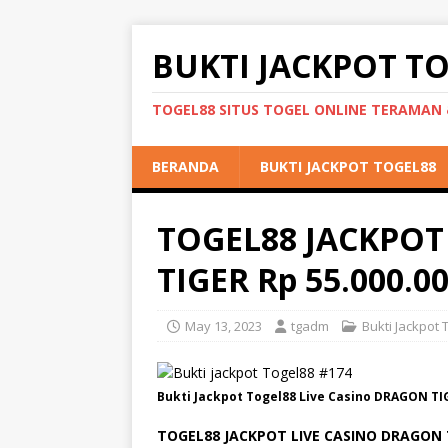
BUKTI JACKPOT T
TOGEL88 SITUS TOGEL ONLINE TERAMAN &
BERANDA
BUKTI JACKPOT TOGEL88
TOGEL88 JACKPOT
TIGER Rp 55.000.0
May 13, 2023
tgadm
Bukti Jackpot 
Bukti Jackpot Togel88 Live Casino DRAGON TI
TOGEL88 JACKPOT LIVE CASINO DRAGON T