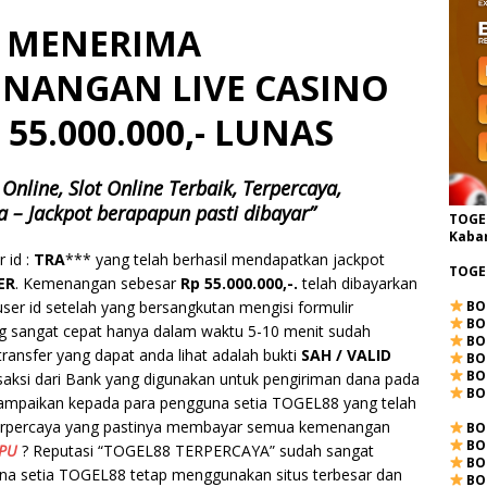
 MENERIMA
NANGAN LIVE CASINO
55.000.000,- LUNAS
Online, Slot Online Terbaik, Terpercaya,
a – Jackpot berapapun pasti dibayar”
TOGE
Kaba
 id :
TRA
*** yang telah berhasil mendapatkan jackpot
TOGEL
ER
. Kemenangan sebesar
Rp
55.000.000
,-.
telah dibayarkan
er id setelah yang bersangkutan mengisi formulir
BO
BO
ng sangat cepat hanya dalam waktu 5-10 menit sudah
BO
transfer yang dapat anda lihat adalah bukti
SAH / VALID
BO
BO
nsaksi dari Bank yang digunakan untuk pengiriman dana pada
BO
i sampaikan kepada para pengguna setia TOGEL88 yang telah
Terpercaya yang pastinya membayar semua kemenangan
BO
BO
IPU
? Reputasi “TOGEL88 TERPERCAYA” sudah sangat
BO
una setia TOGEL88 tetap menggunakan situs terbesar dan
BO