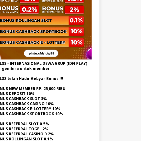
L88 - INTERNASIONAL DEWA GRUP (IDN PLAY)
r gembira untuk member
88 telah Hadir Gebyar Bonus !!!
NUS NEW MEMBER RP. 25,000 RIBU
NUS DEPOSIT 10%
NUS CASHBACK SLOT 3%
NUS CASHBACK CASINO 10%
NUS CASHBACK E-LOTTERY 10%
NUS CASHBACK SPORTBOOK 10%
NUS REFERRAL SLOT 0.5%
NUS REFERRAL TOGEL 2%
NUS REFERRAL CASINO 0.2%
NUS ROLLINGAN SLOT 0.1%