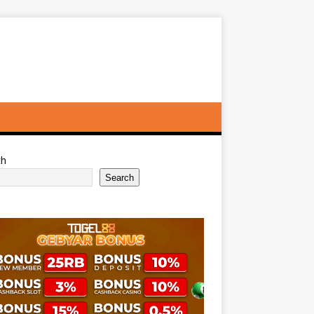
ch
Search