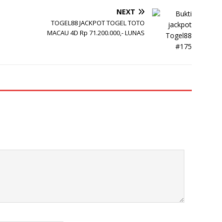
NEXT
TOGEL88 JACKPOT TOGEL TOTO
MACAU 4D Rp 71.200.000,- LUNAS