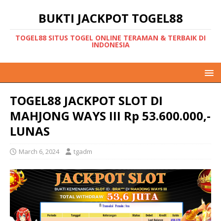
BUKTI JACKPOT TOGEL88
TOGEL88 SITUS TOGEL ONLINE TERAMAN & TERBAIK DI
INDONESIA
TOGEL88 JACKPOT SLOT DI
MAHJONG WAYS III Rp 53.600.000,-
LUNAS
March 6, 2024
tgadm