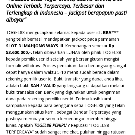
Online Terbaik, Terpercaya, Terbesar dan
Terlengkap di Indonesia – Jackpot berapapun pasti
dibayar”
TOGEL88 mengucapkan selamat kepada user id :
BRA
***
yang telah berhasil mendapatkan jackpot pada permainan
SLOT DI MAHJONG WAYS III
. Kemenangan sebesar
Rp
53.600.000,-.
telah dibayarkan LUNAS oleh pihak TOGEL88
kepada pemilik user id setelah yang bersangkutan mengisi
formulir withdraw. Proses pencairan dana berlangsung sangat
cepat hanya dalam waktu 5-10 menit sudah berada dalam
rekening pemilik user id. Bukti transfer yang dapat anda lihat
adalah bukti
SAH / VALID
yang langsung di dapatkan melalui
bukti transaksi dari Bank yang digunakan untuk pengiriman
dana pada rekening pemilik user id. Terima kasih kami
sampaikan kepada para pengguna setia TOGEL88 yang telah
menggunakan situs kami, sebagai Bandar Terpercaya yang
pastinya membayar semua kemenangan member hingga
lunas. Apakah
TOGEL88 PENIPU
? Reputasi “TOGEL88
TERPERCAYA” sudah sangat melekat. puluhan hingga ratusan