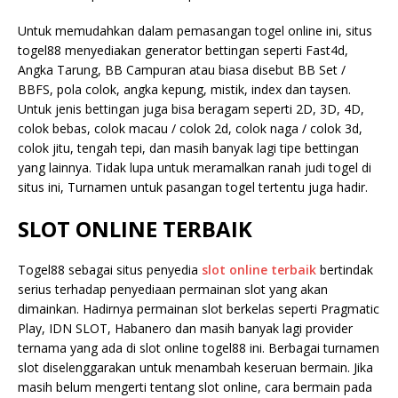
Untuk memudahkan dalam pemasangan togel online ini, situs
togel88 menyediakan generator bettingan seperti Fast4d,
Angka Tarung, BB Campuran atau biasa disebut BB Set /
BBFS, pola colok, angka kepung, mistik, index dan taysen.
Untuk jenis bettingan juga bisa beragam seperti 2D, 3D, 4D,
colok bebas, colok macau / colok 2d, colok naga / colok 3d,
colok jitu, tengah tepi, dan masih banyak lagi tipe bettingan
yang lainnya. Tidak lupa untuk meramalkan ranah judi togel di
situs ini, Turnamen untuk pasangan togel tertentu juga hadir.
SLOT ONLINE TERBAIK
Togel88 sebagai situs penyedia
slot online terbaik
bertindak
serius terhadap penyediaan permainan slot yang akan
dimainkan. Hadirnya permainan slot berkelas seperti Pragmatic
Play, IDN SLOT, Habanero dan masih banyak lagi provider
ternama yang ada di slot online togel88 ini. Berbagai turnamen
slot diselenggarakan untuk menambah keseruan bermain. Jika
masih belum mengerti tentang slot online, cara bermain pada