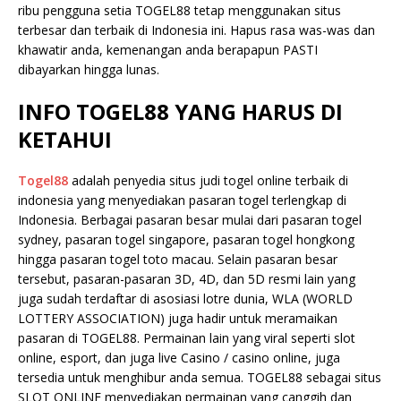
ribu pengguna setia TOGEL88 tetap menggunakan situs
terbesar dan terbaik di Indonesia ini. Hapus rasa was-was dan
khawatir anda, kemenangan anda berapapun PASTI
dibayarkan hingga lunas.
INFO TOGEL88 YANG HARUS DI
KETAHUI
Togel88
adalah penyedia situs judi togel online terbaik di
indonesia yang menyediakan pasaran togel terlengkap di
Indonesia. Berbagai pasaran besar mulai dari pasaran togel
sydney, pasaran togel singapore, pasaran togel hongkong
hingga pasaran togel toto macau. Selain pasaran besar
tersebut, pasaran-pasaran 3D, 4D, dan 5D resmi lain yang
juga sudah terdaftar di asosiasi lotre dunia, WLA (WORLD
LOTTERY ASSOCIATION) juga hadir untuk meramaikan
pasaran di TOGEL88. Permainan lain yang viral seperti slot
online, esport, dan juga live Casino / casino online, juga
tersedia untuk menghibur anda semua. TOGEL88 sebagai situs
SLOT ONLINE menyediakan permainan yang canggih dan