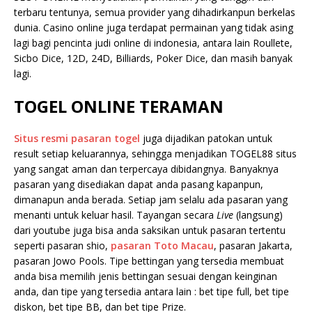
terbaru tentunya, semua provider yang dihadirkanpun berkelas
dunia. Casino online juga terdapat permainan yang tidak asing
lagi bagi pencinta judi online di indonesia, antara lain Roullete,
Sicbo Dice, 12D, 24D, Billiards, Poker Dice, dan masih banyak
lagi.
TOGEL ONLINE TERAMAN
Situs resmi pasaran togel
juga dijadikan patokan untuk
result setiap keluarannya, sehingga menjadikan TOGEL88 situs
yang sangat aman dan terpercaya dibidangnya. Banyaknya
pasaran yang disediakan dapat anda pasang kapanpun,
dimanapun anda berada. Setiap jam selalu ada pasaran yang
menanti untuk keluar hasil. Tayangan secara
Live
(langsung)
dari youtube juga bisa anda saksikan untuk pasaran tertentu
seperti pasaran shio,
pasaran Toto Macau
, pasaran Jakarta,
pasaran Jowo Pools. Tipe bettingan yang tersedia membuat
anda bisa memilih jenis bettingan sesuai dengan keinginan
anda, dan tipe yang tersedia antara lain : bet tipe full, bet tipe
diskon, bet tipe BB, dan bet tipe Prize.