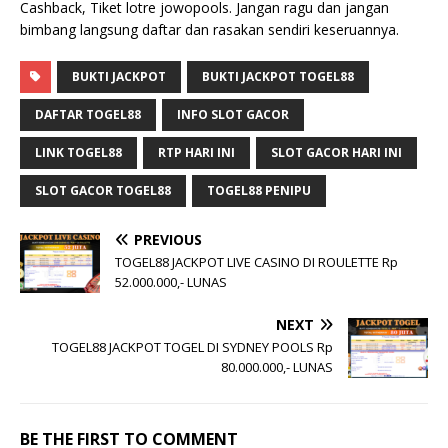
Cashback, Tiket lotre jowopools. Jangan ragu dan jangan
bimbang langsung daftar dan rasakan sendiri keseruannya.
BUKTI JACKPOT
BUKTI JACKPOT TOGEL88
DAFTAR TOGEL88
INFO SLOT GACOR
LINK TOGEL88
RTP HARI INI
SLOT GACOR HARI INI
SLOT GACOR TOGEL88
TOGEL88 PENIPU
PREVIOUS
TOGEL88 JACKPOT LIVE CASINO DI ROULETTE Rp
52.000.000,- LUNAS
NEXT
TOGEL88 JACKPOT TOGEL DI SYDNEY POOLS Rp
80.000.000,- LUNAS
BE THE FIRST TO COMMENT