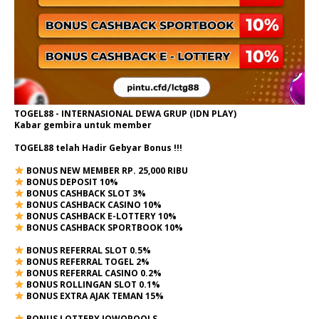
TOGEL88 - INTERNASIONAL DEWA GRUP (IDN PLAY)
Kabar gembira untuk member
TOGEL88 telah Hadir Gebyar Bonus !!!
BONUS NEW MEMBER RP. 25,000 RIBU
BONUS DEPOSIT 10%
BONUS CASHBACK SLOT 3%
BONUS CASHBACK CASINO 10%
BONUS CASHBACK E-LOTTERY 10%
BONUS CASHBACK SPORTBOOK 10%
BONUS REFERRAL SLOT 0.5%
BONUS REFERRAL TOGEL 2%
BONUS REFERRAL CASINO 0.2%
BONUS ROLLINGAN SLOT 0.1%
BONUS EXTRA AJAK TEMAN 15%
BONUS LOTTERY JOWOPOOLS