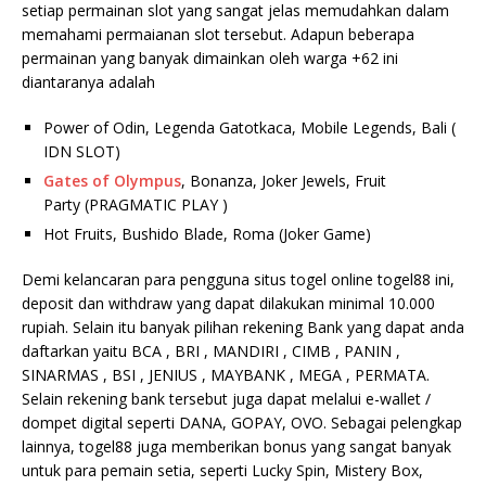
setiap permainan slot yang sangat jelas memudahkan dalam
memahami permaianan slot tersebut. Adapun beberapa
permainan yang banyak dimainkan oleh warga +62 ini
diantaranya adalah
Power of Odin, Legenda Gatotkaca, Mobile Legends, Bali (
IDN SLOT)
Gates of Olympus
, Bonanza, Joker Jewels, Fruit
Party (PRAGMATIC PLAY )
Hot Fruits, Bushido Blade, Roma (Joker Game)
Demi kelancaran para pengguna situs togel online togel88 ini,
deposit dan withdraw yang dapat dilakukan minimal 10.000
rupiah. Selain itu banyak pilihan rekening Bank yang dapat anda
daftarkan yaitu BCA , BRI , MANDIRI , CIMB , PANIN ,
SINARMAS , BSI , JENIUS , MAYBANK , MEGA , PERMATA.
Selain rekening bank tersebut juga dapat melalui e-wallet /
dompet digital seperti DANA, GOPAY, OVO. Sebagai pelengkap
lainnya, togel88 juga memberikan bonus yang sangat banyak
untuk para pemain setia, seperti Lucky Spin, Mistery Box,