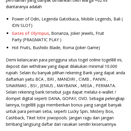
permainan yang banyak dimainkan oleh warga +62 ini
diantaranya adalah
Power of Odin, Legenda Gatotkaca, Mobile Legends, Bali (
IDN SLOT)
Gates of Olympus
, Bonanza, Joker Jewels, Fruit
Party (PRAGMATIC PLAY )
Hot Fruits, Bushido Blade, Roma (Joker Game)
Demi kelancaran para pengguna situs togel online togel88 ini,
deposit dan withdraw yang dapat dilakukan minimal 10.000
rupiah. Selain itu banyak pilihan rekening Bank yang dapat anda
daftarkan yaitu BCA , BRI , MANDIRI , CIMB , PANIN ,
SINARMAS , BSI , JENIUS , MAYBANK , MEGA , PERMATA.
Selain rekening bank tersebut juga dapat melalui e-wallet /
dompet digital seperti DANA, GOPAY, OVO. Sebagai pelengkap
lainnya, togel88 juga memberikan bonus yang sangat banyak
untuk para pemain setia, seperti Lucky Spin, Mistery Box,
Cashback, Tiket lotre jowopools. Jangan ragu dan jangan
bimbang langsung daftar dan rasakan sendiri keseruannya.