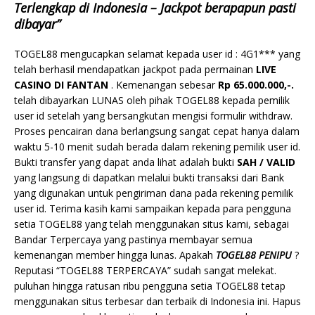
Terlengkap di Indonesia – Jackpot berapapun pasti
dibayar”
TOGEL88 mengucapkan selamat kepada user id : 4G1*** yang
telah berhasil mendapatkan jackpot pada permainan
LIVE
CASINO DI FANTAN
. Kemenangan sebesar
Rp 65.000.000,-.
telah dibayarkan LUNAS oleh pihak TOGEL88 kepada pemilik
user id setelah yang bersangkutan mengisi formulir withdraw.
Proses pencairan dana berlangsung sangat cepat hanya dalam
waktu 5-10 menit sudah berada dalam rekening pemilik user id.
Bukti transfer yang dapat anda lihat adalah bukti
SAH / VALID
yang langsung di dapatkan melalui bukti transaksi dari Bank
yang digunakan untuk pengiriman dana pada rekening pemilik
user id. Terima kasih kami sampaikan kepada para pengguna
setia TOGEL88 yang telah menggunakan situs kami, sebagai
Bandar Terpercaya yang pastinya membayar semua
kemenangan member hingga lunas. Apakah
TOGEL88 PENIPU
?
Reputasi “TOGEL88 TERPERCAYA” sudah sangat melekat.
puluhan hingga ratusan ribu pengguna setia TOGEL88 tetap
menggunakan situs terbesar dan terbaik di Indonesia ini. Hapus