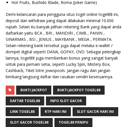
Hot Fruits, Bushido Blade, Roma (Joker Game)
Demi kelancaran para pengguna situs togel online togel88 ini,
deposit dan withdraw yang dapat dilakukan minimal 10.000
rupiah. Selain itu banyak pilihan rekening Bank yang dapat anda
daftarkan yaitu BCA , BRI , MANDIRI , CIMB , PANIN ,
SINARMAS , BSI , JENIUS , MAYBANK , MEGA , PERMATA.
Selain rekening bank tersebut juga dapat melalui e-wallet /
dompet digital seperti DANA, GOPAY, OVO. Sebagai pelengkap
lainnya, togel88 juga memberikan bonus yang sangat banyak
untuk para pemain setia, seperti Lucky Spin, Mistery Box,
Cashback, Tiket lotre jowopools. Jangan ragu dan jangan
bimbang langsung daftar dan rasakan sendiri keseruannya.
BUKTI JACKPOT
BUKTI JACKPOT TOGEL88
DAFTAR TOGEL88
INFO SLOT GACOR
LINK TOGEL88
RTP HARI INI
SLOT GACOR HARI INI
SLOT GACOR TOGEL88
TOGEL88 PENIPU