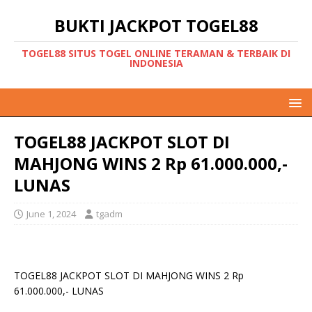
BUKTI JACKPOT TOGEL88
TOGEL88 SITUS TOGEL ONLINE TERAMAN & TERBAIK DI
INDONESIA
TOGEL88 JACKPOT SLOT DI
MAHJONG WINS 2 Rp 61.000.000,-
LUNAS
June 1, 2024
tgadm
TOGEL88 JACKPOT SLOT DI MAHJONG WINS 2 Rp
61.000.000,- LUNAS