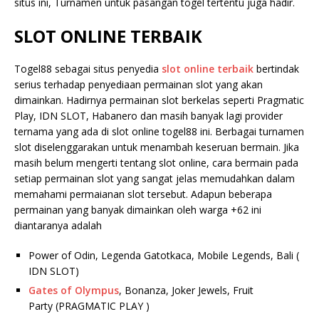
situs ini, Turnamen untuk pasangan togel tertentu juga hadir.
SLOT ONLINE TERBAIK
Togel88 sebagai situs penyedia
slot online terbaik
bertindak
serius terhadap penyediaan permainan slot yang akan
dimainkan. Hadirnya permainan slot berkelas seperti Pragmatic
Play, IDN SLOT, Habanero dan masih banyak lagi provider
ternama yang ada di slot online togel88 ini. Berbagai turnamen
slot diselenggarakan untuk menambah keseruan bermain. Jika
masih belum mengerti tentang slot online, cara bermain pada
setiap permainan slot yang sangat jelas memudahkan dalam
memahami permaianan slot tersebut. Adapun beberapa
permainan yang banyak dimainkan oleh warga +62 ini
diantaranya adalah
Power of Odin, Legenda Gatotkaca, Mobile Legends, Bali (
IDN SLOT)
Gates of Olympus
, Bonanza, Joker Jewels, Fruit
Party (PRAGMATIC PLAY )