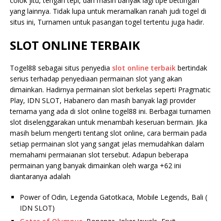
colok jitu, tengah tepi, dan masih banyak lagi tipe bettingan
yang lainnya. Tidak lupa untuk meramalkan ranah judi togel di
situs ini, Turnamen untuk pasangan togel tertentu juga hadir.
SLOT ONLINE TERBAIK
Togel88 sebagai situs penyedia
slot online terbaik
bertindak
serius terhadap penyediaan permainan slot yang akan
dimainkan. Hadirnya permainan slot berkelas seperti Pragmatic
Play, IDN SLOT, Habanero dan masih banyak lagi provider
ternama yang ada di slot online togel88 ini. Berbagai turnamen
slot diselenggarakan untuk menambah keseruan bermain. Jika
masih belum mengerti tentang slot online, cara bermain pada
setiap permainan slot yang sangat jelas memudahkan dalam
memahami permaianan slot tersebut. Adapun beberapa
permainan yang banyak dimainkan oleh warga +62 ini
diantaranya adalah
Power of Odin, Legenda Gatotkaca, Mobile Legends, Bali (
IDN SLOT)