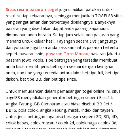
Situs resmi pasaran togel
juga dijadikan patokan untuk
result setiap keluarannya, sehingga menjadikan TOGEL88 situs
yang sangat aman dan terpercaya dibidangnya. Banyaknya
pasaran yang disediakan dapat anda pasang kapanpun,
dimanapun anda berada. Setiap jam selalu ada pasaran yang
menanti untuk keluar hasil. Tayangan secara
Live
(langsung)
dari youtube juga bisa anda saksikan untuk pasaran tertentu
seperti pasaran shio,
pasaran Toto Macau
, pasaran Jakarta,
pasaran Jowo Pools. Tipe bettingan yang tersedia membuat
anda bisa memilih jenis bettingan sesuai dengan keinginan
anda, dan tipe yang tersedia antara lain : bet tipe full, bet tipe
diskon, bet tipe BB, dan bet tipe Prize.
Untuk memudahkan dalam pemasangan togel online ini, situs
togel88 menyediakan generator bettingan seperti Fast4d,
Angka Tarung, BB Campuran atau biasa disebut BB Set /
BBFS, pola colok, angka kepung, mistik, index dan taysen.
Untuk jenis bettingan juga bisa beragam seperti 2D, 3D, 4D,
colok bebas, colok macau / colok 2d, colok naga / colok 3d,