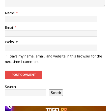
Name
*
Email
*
Website
Save my name, email, and website in this browser for the
next time I comment.
Search
Search