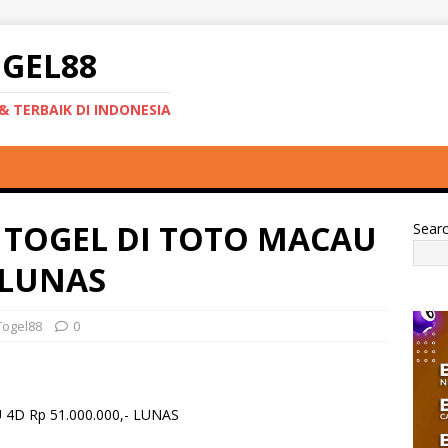
OGEL88
 TERBAIK DI INDONESIA
 TOGEL DI TOTO MACAU
Sear
- LUNAS
Togel88
0
D Rp 51.000.000,- LUNAS