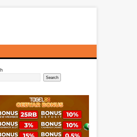
ch
Search