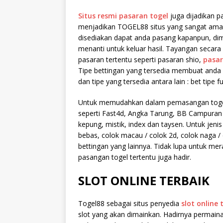
Situs resmi pasaran togel
juga dijadikan p
menjadikan TOGEL88 situs yang sangat aman
disediakan dapat anda pasang kapanpun, dim
menanti untuk keluar hasil. Tayangan secara
pasaran tertentu seperti pasaran shio,
pasa
Tipe bettingan yang tersedia membuat anda b
dan tipe yang tersedia antara lain : bet tipe fu
Untuk memudahkan dalam pemasangan togel o
seperti Fast4d, Angka Tarung, BB Campuran 
kepung, mistik, index dan taysen. Untuk jeni
bebas, colok macau / colok 2d, colok naga / c
bettingan yang lainnya. Tidak lupa untuk mer
pasangan togel tertentu juga hadir.
SLOT ONLINE TERBAIK
Togel88 sebagai situs penyedia
slot online 
slot yang akan dimainkan. Hadirnya permaina