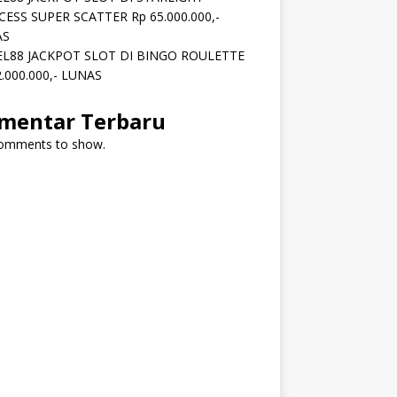
CESS SUPER SCATTER Rp 65.000.000,-
AS
L88 JACKPOT SLOT DI BINGO ROULETTE
2.000.000,- LUNAS
mentar Terbaru
omments to show.