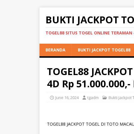
BUKTI JACKPOT T
TOGEL88 SITUS TOGEL ONLINE TERAMAN &
BERANDA
BUKTI JACKPOT TOGEL88
TOGEL88 JACKPOT
4D Rp 51.000.000,
June 16, 2024
tgadm
Bukti Jackpot 
TOGEL88 JACKPOT TOGEL DI TOTO MACAU 4