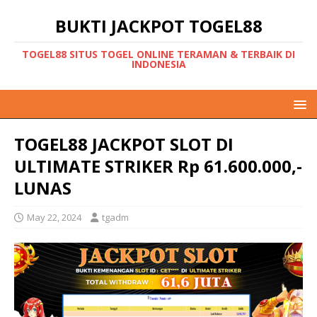
BUKTI JACKPOT TOGEL88
TOGEL88 SITUS TOGEL ONLINE TERAMAN & TERBAIK DI
INDONESIA
TOGEL88 JACKPOT SLOT DI
ULTIMATE STRIKER Rp 61.600.000,-
LUNAS
May 22, 2024
tgadm