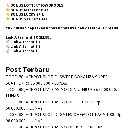
BONUS LOTTERY JOWOPOOLS
BONUS MYSTERY BOX
BONUS LUCKY SPIN
BONUS 5 LUCKY BALL
Yuk buruan dapatkan bonus bonus nya dan daftar di TOGEL88
Link Alternatif TOGEL88 :
Link Alternatif
1
Link Alternatif
2
Link Alternatif 3
Post Terbaru
TOGEL88 JACKPOT SLOT DI SWEET BONANZA SUPER
SCATTER Rp 85.000.000,- LUNAS
TOGEL88 JACKPOT LIVE CASINO DI NIU NIU Rp 62.000.000,-
LUNAS
TOGEL88 JACKPOT LIVE CASINO DI DUEL DICE Rp
50.000.000,- LUNAS
TOGEL88 JACKPOT SLOT DI GATES OF GATOT KACA 1000 Rp
98.000.000,- LUNAS
TOGEL88 JACKPOT LIVE CASINO DI SICBO BALL Rp