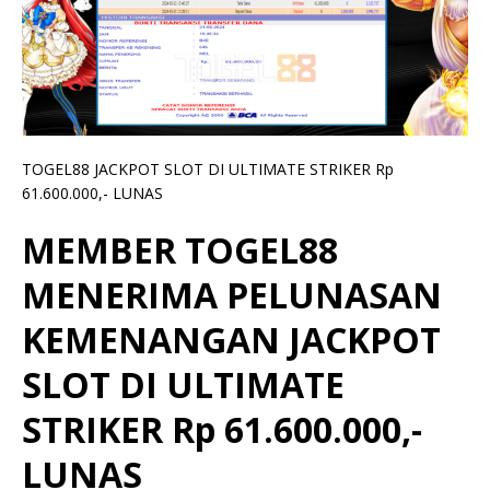
TOGEL88 JACKPOT SLOT DI ULTIMATE STRIKER Rp
61.600.000,- LUNAS
MEMBER TOGEL88
MENERIMA PELUNASAN
KEMENANGAN JACKPOT
SLOT DI ULTIMATE
STRIKER Rp 61.600.000,-
LUNAS