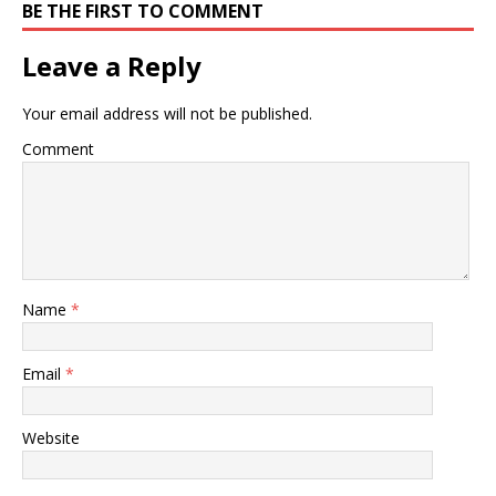
BE THE FIRST TO COMMENT
Leave a Reply
Your email address will not be published.
Comment
Name
*
Email
*
Website