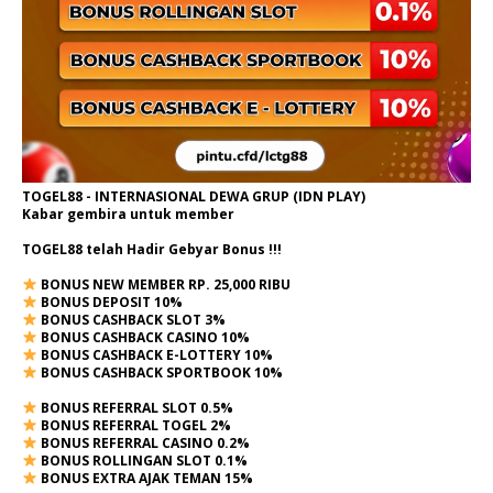
TOGEL88 - INTERNASIONAL DEWA GRUP (IDN PLAY)
Kabar gembira untuk member
TOGEL88 telah Hadir Gebyar Bonus !!!
BONUS NEW MEMBER RP. 25,000 RIBU
BONUS DEPOSIT 10%
BONUS CASHBACK SLOT 3%
BONUS CASHBACK CASINO 10%
BONUS CASHBACK E-LOTTERY 10%
BONUS CASHBACK SPORTBOOK 10%
BONUS REFERRAL SLOT 0.5%
BONUS REFERRAL TOGEL 2%
BONUS REFERRAL CASINO 0.2%
BONUS ROLLINGAN SLOT 0.1%
BONUS EXTRA AJAK TEMAN 15%