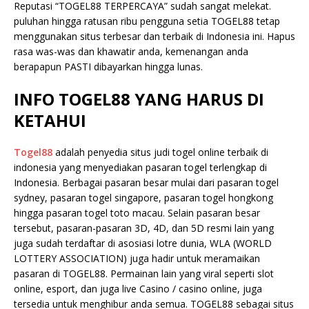
Reputasi “TOGEL88 TERPERCAYA” sudah sangat melekat.
puluhan hingga ratusan ribu pengguna setia TOGEL88 tetap
menggunakan situs terbesar dan terbaik di Indonesia ini. Hapus
rasa was-was dan khawatir anda, kemenangan anda
berapapun PASTI dibayarkan hingga lunas.
INFO TOGEL88 YANG HARUS DI
KETAHUI
Togel88
adalah penyedia situs judi togel online terbaik di
indonesia yang menyediakan pasaran togel terlengkap di
Indonesia. Berbagai pasaran besar mulai dari pasaran togel
sydney, pasaran togel singapore, pasaran togel hongkong
hingga pasaran togel toto macau. Selain pasaran besar
tersebut, pasaran-pasaran 3D, 4D, dan 5D resmi lain yang
juga sudah terdaftar di asosiasi lotre dunia, WLA (WORLD
LOTTERY ASSOCIATION) juga hadir untuk meramaikan
pasaran di TOGEL88. Permainan lain yang viral seperti slot
online, esport, dan juga live Casino / casino online, juga
tersedia untuk menghibur anda semua. TOGEL88 sebagai situs