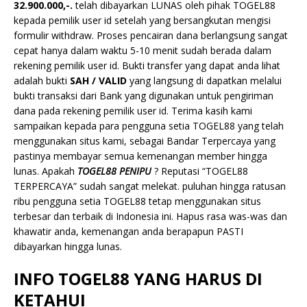
32.900.000,-.
telah dibayarkan LUNAS oleh pihak TOGEL88
kepada pemilik user id setelah yang bersangkutan mengisi
formulir withdraw. Proses pencairan dana berlangsung sangat
cepat hanya dalam waktu 5-10 menit sudah berada dalam
rekening pemilik user id. Bukti transfer yang dapat anda lihat
adalah bukti
SAH / VALID
yang langsung di dapatkan melalui
bukti transaksi dari Bank yang digunakan untuk pengiriman
dana pada rekening pemilik user id. Terima kasih kami
sampaikan kepada para pengguna setia TOGEL88 yang telah
menggunakan situs kami, sebagai Bandar Terpercaya yang
pastinya membayar semua kemenangan member hingga
lunas. Apakah
TOGEL88 PENIPU
? Reputasi “TOGEL88
TERPERCAYA” sudah sangat melekat. puluhan hingga ratusan
ribu pengguna setia TOGEL88 tetap menggunakan situs
terbesar dan terbaik di Indonesia ini. Hapus rasa was-was dan
khawatir anda, kemenangan anda berapapun PASTI
dibayarkan hingga lunas.
INFO TOGEL88 YANG HARUS DI
KETAHUI