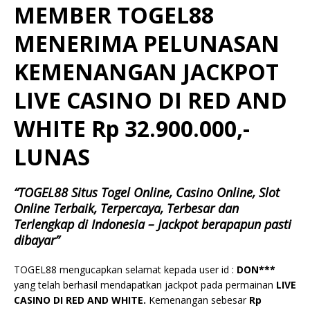
MEMBER TOGEL88
MENERIMA PELUNASAN
KEMENANGAN JACKPOT
LIVE CASINO DI RED AND
WHITE Rp 32.900.000,-
LUNAS
“TOGEL88 Situs Togel Online, Casino Online, Slot
Online Terbaik, Terpercaya, Terbesar dan
Terlengkap di Indonesia – Jackpot berapapun pasti
dibayar”
TOGEL88 mengucapkan selamat kepada user id :
DON***
yang telah berhasil mendapatkan jackpot pada permainan
LIVE
CASINO DI RED AND WHITE.
Kemenangan sebesar
Rp