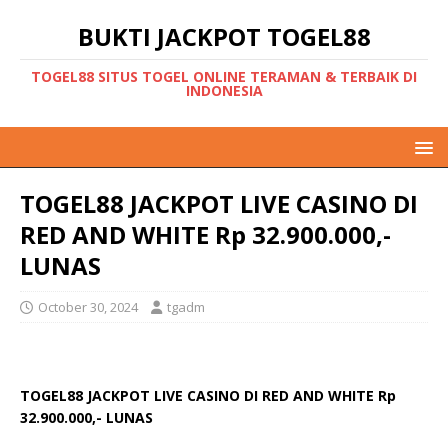
BUKTI JACKPOT TOGEL88
TOGEL88 SITUS TOGEL ONLINE TERAMAN & TERBAIK DI
INDONESIA
TOGEL88 JACKPOT LIVE CASINO DI
RED AND WHITE Rp 32.900.000,-
LUNAS
October 30, 2024
tgadm
TOGEL88 JACKPOT LIVE CASINO DI RED AND WHITE Rp
32.900.000,- LUNAS