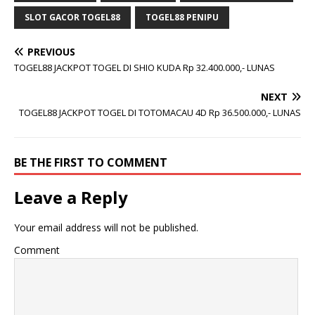
SLOT GACOR TOGEL88
TOGEL88 PENIPU
PREVIOUS
TOGEL88 JACKPOT TOGEL DI SHIO KUDA Rp 32.400.000,- LUNAS
NEXT
TOGEL88 JACKPOT TOGEL DI TOTOMACAU 4D Rp 36.500.000,- LUNAS
BE THE FIRST TO COMMENT
Leave a Reply
Your email address will not be published.
Comment