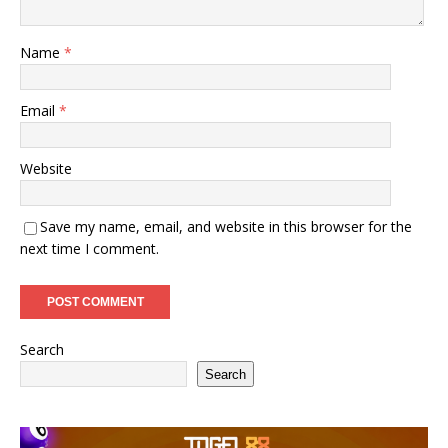
Name
*
Email
*
Website
Save my name, email, and website in this browser for the
next time I comment.
Search
Search