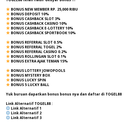
BONUS NEW MEMBER RP. 25,000 RIBU
BONUS DEPOSIT 10%
BONUS CASHBACK SLOT 3%
BONUS CASHBACK CASINO 10%
BONUS CASHBACK E-LOTTERY 10%
BONUS CASHBACK SPORTBOOK 10%
BONUS REFERRAL SLOT 0.5%
BONUS REFERRAL TOGEL 2%
BONUS REFERRAL CASINO 0.2%
BONUS ROLLINGAN SLOT 0.1%
BONUS EXTRA AJAK TEMAN 15%
BONUS LOTTERY JOWOPOOLS
BONUS MYSTERY BOX
BONUS LUCKY SPIN
BONUS 5 LUCKY BALL
Yuk buruan dapatkan bonus bonus nya dan daftar di TOGEL88
Link Alternatif TOGEL88 :
Link Alternatif
1
Link Alternatif
2
Link Alternatif 3