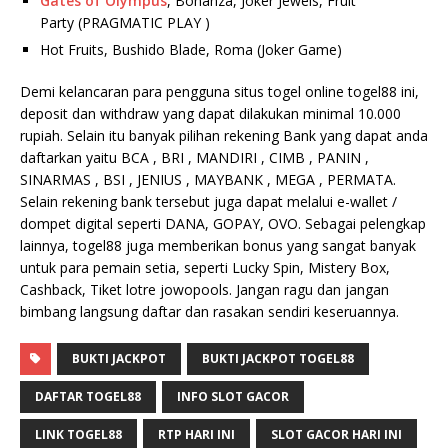
Gates of Olympus
, Bonanza, Joker Jewels, Fruit
Party (PRAGMATIC PLAY )
Hot Fruits, Bushido Blade, Roma (Joker Game)
Demi kelancaran para pengguna situs togel online togel88 ini,
deposit dan withdraw yang dapat dilakukan minimal 10.000
rupiah. Selain itu banyak pilihan rekening Bank yang dapat anda
daftarkan yaitu BCA , BRI , MANDIRI , CIMB , PANIN ,
SINARMAS , BSI , JENIUS , MAYBANK , MEGA , PERMATA.
Selain rekening bank tersebut juga dapat melalui e-wallet /
dompet digital seperti DANA, GOPAY, OVO. Sebagai pelengkap
lainnya, togel88 juga memberikan bonus yang sangat banyak
untuk para pemain setia, seperti Lucky Spin, Mistery Box,
Cashback, Tiket lotre jowopools. Jangan ragu dan jangan
bimbang langsung daftar dan rasakan sendiri keseruannya.
BUKTI JACKPOT
BUKTI JACKPOT TOGEL88
DAFTAR TOGEL88
INFO SLOT GACOR
LINK TOGEL88
RTP HARI INI
SLOT GACOR HARI INI