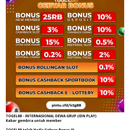
TOGEL88 - INTERNASIONAL DEWA GRUP (IDN PLAY)
Kabar gembira untuk member
TOGEL88 telah Hadir Gebyar Bonus !!!