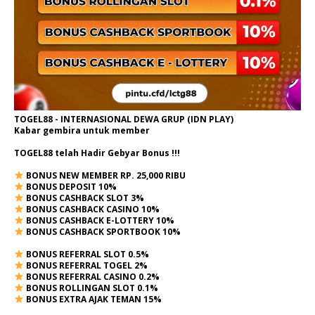
TOGEL88 - INTERNASIONAL DEWA GRUP (IDN PLAY)
Kabar gembira untuk member
TOGEL88 telah Hadir Gebyar Bonus !!!
BONUS NEW MEMBER RP. 25,000 RIBU
BONUS DEPOSIT 10%
BONUS CASHBACK SLOT 3%
BONUS CASHBACK CASINO 10%
BONUS CASHBACK E-LOTTERY 10%
BONUS CASHBACK SPORTBOOK 10%
BONUS REFERRAL SLOT 0.5%
BONUS REFERRAL TOGEL 2%
BONUS REFERRAL CASINO 0.2%
BONUS ROLLINGAN SLOT 0.1%
BONUS EXTRA AJAK TEMAN 15%