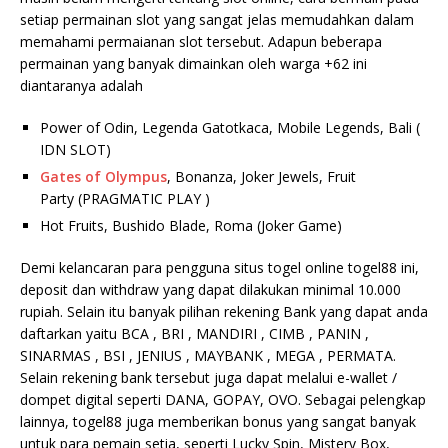
setiap permainan slot yang sangat jelas memudahkan dalam
memahami permaianan slot tersebut. Adapun beberapa
permainan yang banyak dimainkan oleh warga +62 ini
diantaranya adalah
Power of Odin, Legenda Gatotkaca, Mobile Legends, Bali (
IDN SLOT)
Gates of Olympus
, Bonanza, Joker Jewels, Fruit
Party (PRAGMATIC PLAY )
Hot Fruits, Bushido Blade, Roma (Joker Game)
Demi kelancaran para pengguna situs togel online togel88 ini,
deposit dan withdraw yang dapat dilakukan minimal 10.000
rupiah. Selain itu banyak pilihan rekening Bank yang dapat anda
daftarkan yaitu BCA , BRI , MANDIRI , CIMB , PANIN ,
SINARMAS , BSI , JENIUS , MAYBANK , MEGA , PERMATA.
Selain rekening bank tersebut juga dapat melalui e-wallet /
dompet digital seperti DANA, GOPAY, OVO. Sebagai pelengkap
lainnya, togel88 juga memberikan bonus yang sangat banyak
untuk para pemain setia, seperti Lucky Spin, Mistery Box,