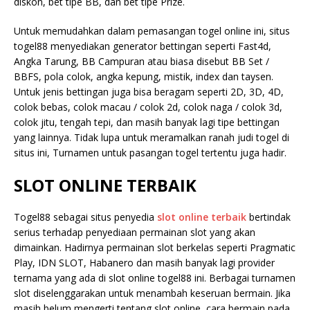
diskon, bet tipe BB, dan bet tipe Prize.
Untuk memudahkan dalam pemasangan togel online ini, situs
togel88 menyediakan generator bettingan seperti Fast4d,
Angka Tarung, BB Campuran atau biasa disebut BB Set /
BBFS, pola colok, angka kepung, mistik, index dan taysen.
Untuk jenis bettingan juga bisa beragam seperti 2D, 3D, 4D,
colok bebas, colok macau / colok 2d, colok naga / colok 3d,
colok jitu, tengah tepi, dan masih banyak lagi tipe bettingan
yang lainnya. Tidak lupa untuk meramalkan ranah judi togel di
situs ini, Turnamen untuk pasangan togel tertentu juga hadir.
SLOT ONLINE TERBAIK
Togel88 sebagai situs penyedia
slot online terbaik
bertindak
serius terhadap penyediaan permainan slot yang akan
dimainkan. Hadirnya permainan slot berkelas seperti Pragmatic
Play, IDN SLOT, Habanero dan masih banyak lagi provider
ternama yang ada di slot online togel88 ini. Berbagai turnamen
slot diselenggarakan untuk menambah keseruan bermain. Jika
masih belum mengerti tentang slot online, cara bermain pada