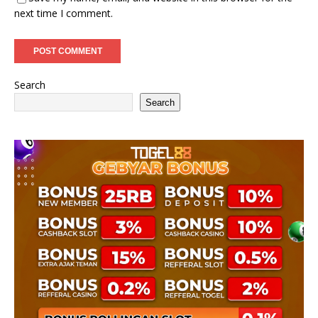
next time I comment.
Search
Search