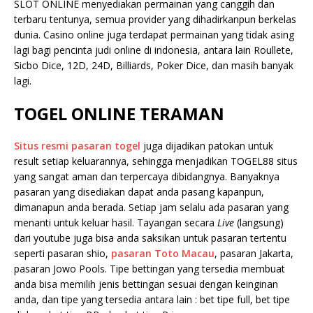
SLOT ONLINE menyediakan permainan yang canggih dan
terbaru tentunya, semua provider yang dihadirkanpun berkelas
dunia. Casino online juga terdapat permainan yang tidak asing
lagi bagi pencinta judi online di indonesia, antara lain Roullete,
Sicbo Dice, 12D, 24D, Billiards, Poker Dice, dan masih banyak
lagi.
TOGEL ONLINE TERAMAN
Situs resmi pasaran togel
juga dijadikan patokan untuk
result setiap keluarannya, sehingga menjadikan TOGEL88 situs
yang sangat aman dan terpercaya dibidangnya. Banyaknya
pasaran yang disediakan dapat anda pasang kapanpun,
dimanapun anda berada. Setiap jam selalu ada pasaran yang
menanti untuk keluar hasil. Tayangan secara
Live
(langsung)
dari youtube juga bisa anda saksikan untuk pasaran tertentu
seperti pasaran shio,
pasaran Toto Macau
, pasaran Jakarta,
pasaran Jowo Pools. Tipe bettingan yang tersedia membuat
anda bisa memilih jenis bettingan sesuai dengan keinginan
anda, dan tipe yang tersedia antara lain : bet tipe full, bet tipe