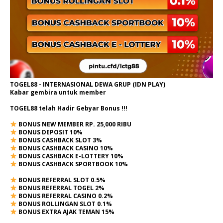
TOGEL88 - INTERNASIONAL DEWA GRUP (IDN PLAY)
Kabar gembira untuk member
TOGEL88 telah Hadir Gebyar Bonus !!!
BONUS NEW MEMBER RP. 25,000 RIBU
BONUS DEPOSIT 10%
BONUS CASHBACK SLOT 3%
BONUS CASHBACK CASINO 10%
BONUS CASHBACK E-LOTTERY 10%
BONUS CASHBACK SPORTBOOK 10%
BONUS REFERRAL SLOT 0.5%
BONUS REFERRAL TOGEL 2%
BONUS REFERRAL CASINO 0.2%
BONUS ROLLINGAN SLOT 0.1%
BONUS EXTRA AJAK TEMAN 15%