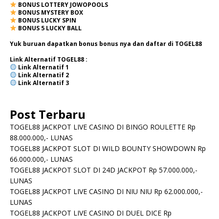
BONUS LOTTERY JOWOPOOLS
BONUS MYSTERY BOX
BONUS LUCKY SPIN
BONUS 5 LUCKY BALL
Yuk buruan dapatkan bonus bonus nya dan daftar di TOGEL88
Link Alternatif TOGEL88 :
Link Alternatif
1
Link Alternatif
2
Link Alternatif 3
Post Terbaru
TOGEL88 JACKPOT LIVE CASINO DI BINGO ROULETTE Rp
88.000.000,- LUNAS
TOGEL88 JACKPOT SLOT DI WILD BOUNTY SHOWDOWN Rp
66.000.000,- LUNAS
TOGEL88 JACKPOT SLOT DI 24D JACKPOT Rp 57.000.000,-
LUNAS
TOGEL88 JACKPOT LIVE CASINO DI NIU NIU Rp 62.000.000,-
LUNAS
TOGEL88 JACKPOT LIVE CASINO DI DUEL DICE Rp