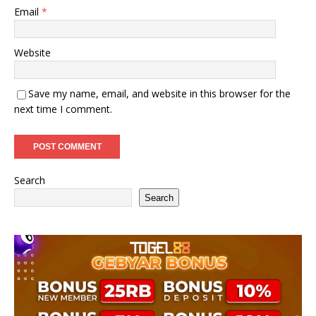
Email
*
Website
Save my name, email, and website in this browser for the
next time I comment.
Search
Search