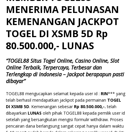
MENERIMA PELUNASAN
KEMENANGAN JACKPOT
TOGEL DI XSMB 5D Rp
80.500.000,- LUNAS
“TOGEL88 Situs Togel Online, Casino Online, Slot
Online Terbaik, Terpercaya, Terbesar dan
Terlengkap di Indonesia – Jackpot berapapun pasti
dibayar”
TOGEL88 mengucapkan selamat kepada user id :
RIN
*** yang
telah berhasil mendapatkan jackpot pada permainan
TOGEL
DI XSMB 5D
. Kemenangan sebesar
Rp 80.500.000,-.
telah
dibayarkan
LUNAS
oleh pihak TOGEL88 kepada pemilik user id
setelah yang bersangkutan mengisi formulir withdraw. Proses
pencairan dana berlangsung sangat cepat hanya dalam waktu