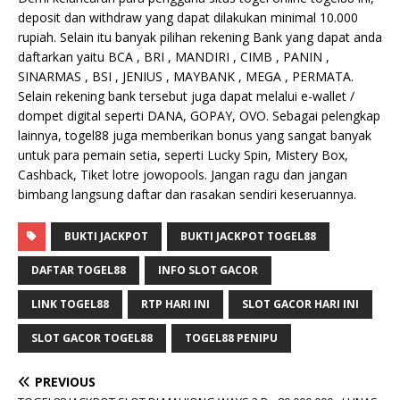
deposit dan withdraw yang dapat dilakukan minimal 10.000
rupiah. Selain itu banyak pilihan rekening Bank yang dapat anda
daftarkan yaitu BCA , BRI , MANDIRI , CIMB , PANIN ,
SINARMAS , BSI , JENIUS , MAYBANK , MEGA , PERMATA.
Selain rekening bank tersebut juga dapat melalui e-wallet /
dompet digital seperti DANA, GOPAY, OVO. Sebagai pelengkap
lainnya, togel88 juga memberikan bonus yang sangat banyak
untuk para pemain setia, seperti Lucky Spin, Mistery Box,
Cashback, Tiket lotre jowopools. Jangan ragu dan jangan
bimbang langsung daftar dan rasakan sendiri keseruannya.
BUKTI JACKPOT
BUKTI JACKPOT TOGEL88
DAFTAR TOGEL88
INFO SLOT GACOR
LINK TOGEL88
RTP HARI INI
SLOT GACOR HARI INI
SLOT GACOR TOGEL88
TOGEL88 PENIPU
PREVIOUS