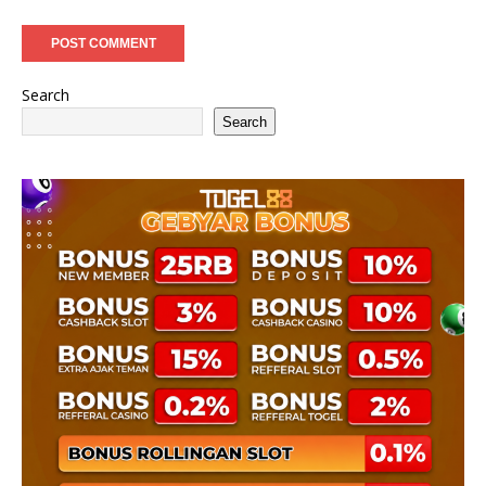
Search
Search