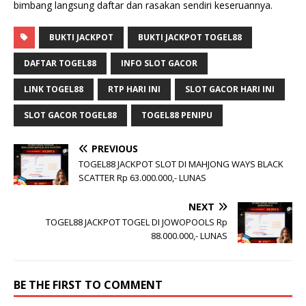
bimbang langsung daftar dan rasakan sendiri keseruannya.
BUKTI JACKPOT
BUKTI JACKPOT TOGEL88
DAFTAR TOGEL88
INFO SLOT GACOR
LINK TOGEL88
RTP HARI INI
SLOT GACOR HARI INI
SLOT GACOR TOGEL88
TOGEL88 PENIPU
PREVIOUS
TOGEL88 JACKPOT SLOT DI MAHJONG WAYS BLACK
SCATTER Rp 63.000.000,- LUNAS
NEXT
TOGEL88 JACKPOT TOGEL DI JOWOPOOLS Rp
88.000.000,- LUNAS
BE THE FIRST TO COMMENT