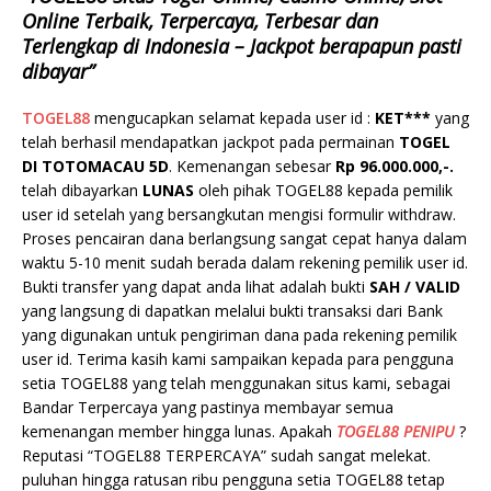
Online Terbaik, Terpercaya, Terbesar dan
Terlengkap di Indonesia – Jackpot berapapun pasti
dibayar”
TOGEL88
mengucapkan selamat kepada user id :
KET***
yang
telah berhasil mendapatkan jackpot pada permainan
TOGEL
DI TOTOMACAU 5D
. Kemenangan sebesar
Rp 96.000.000,-.
telah dibayarkan
LUNAS
oleh pihak TOGEL88 kepada pemilik
user id setelah yang bersangkutan mengisi formulir withdraw.
Proses pencairan dana berlangsung sangat cepat hanya dalam
waktu 5-10 menit sudah berada dalam rekening pemilik user id.
Bukti transfer yang dapat anda lihat adalah bukti
SAH / VALID
yang langsung di dapatkan melalui bukti transaksi dari Bank
yang digunakan untuk pengiriman dana pada rekening pemilik
user id. Terima kasih kami sampaikan kepada para pengguna
setia TOGEL88 yang telah menggunakan situs kami, sebagai
Bandar Terpercaya yang pastinya membayar semua
kemenangan member hingga lunas. Apakah
TOGEL88 PENIPU
?
Reputasi “TOGEL88 TERPERCAYA” sudah sangat melekat.
puluhan hingga ratusan ribu pengguna setia TOGEL88 tetap