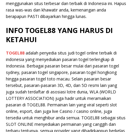
menggunakan situs terbesar dan terbaik di Indonesia ini. Hapus
rasa was-was dan khawatir anda, kemenangan anda
berapapun PASTI dibayarkan hingga lunas.
INFO TOGEL88 YANG HARUS DI
KETAHUI
TOGEL88
adalah penyedia situs judi togel online terbaik di
indonesia yang menyediakan pasaran togel terlengkap di
Indonesia. Berbagai pasaran besar mulai dari pasaran togel
sydney, pasaran togel singapore, pasaran togel hongkong
hingga pasaran togel toto macau. Selain pasaran besar
tersebut, pasaran-pasaran 3D, 4D, dan 5D resmi lain yang
juga sudah terdaftar di asosiasi lotre dunia, WLA (WORLD
LOTTERY ASSOCIATION) juga hadir untuk meramaikan
pasaran di TOGEL88. Permainan lain yang viral seperti slot
online, esport, dan juga live Casino / casino online, juga
tersedia untuk menghibur anda semua. TOGEL88 sebagai situs
SLOT ONLINE menyediakan permainan yang canggih dan
terbaru tentunya, semua provider yang dihadirkanpun berkelas