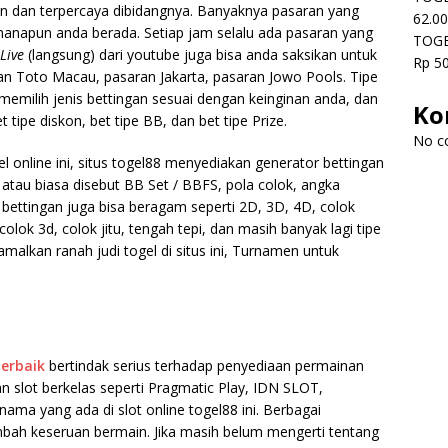
 dan terpercaya dibidangnya. Banyaknya pasaran yang
62.0
anapun anda berada. Setiap jam selalu ada pasaran yang
TOGE
Live
(langsung) dari youtube juga bisa anda saksikan untuk
Rp 5
ran Toto Macau, pasaran Jakarta, pasaran Jowo Pools. Tipe
emilih jenis bettingan sesuai dengan keinginan anda, dan
Ko
bet tipe diskon, bet tipe BB, dan bet tipe Prize.
No c
nline ini, situs togel88 menyediakan generator bettingan
atau biasa disebut BB Set / BBFS, pola colok, angka
s bettingan juga bisa beragam seperti 2D, 3D, 4D, colok
olok 3d, colok jitu, tengah tepi, dan masih banyak lagi tipe
amalkan ranah judi togel di situs ini, Turnamen untuk
terbaik
bertindak serius terhadap penyediaan permainan
n slot berkelas seperti Pragmatic Play, IDN SLOT,
ama yang ada di slot online togel88 ini. Berbagai
bah keseruan bermain. Jika masih belum mengerti tentang