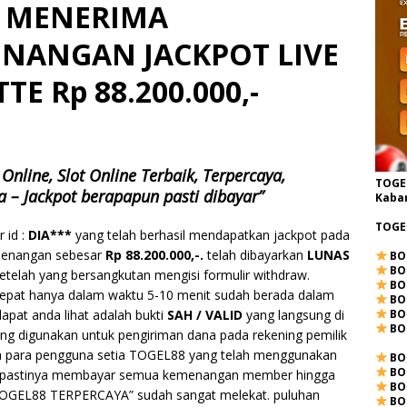
 MENERIMA
NANGAN JACKPOT LIVE
E Rp 88.200.000,-
Online, Slot Online Terbaik, Terpercaya,
TOGE
a – Jackpot berapapun pasti dibayar”
Kaba
TOGEL
 id :
DIA***
yang telah berhasil mendapatkan jackpot pada
menangan sebesar
Rp 88.200.000,-.
telah dibayarkan
LUNAS
BO
BO
etelah yang bersangkutan mengisi formulir withdraw.
BO
cepat hanya dalam waktu 5-10 menit sudah berada dalam
BO
 dapat anda lihat adalah bukti
SAH / VALID
yang langsung di
BO
BO
yang digunakan untuk pengiriman dana pada rekening pemilik
da para pengguna setia TOGEL88 yang telah menggunakan
BO
BO
ng pastinya membayar semua kemenangan member hingga
BO
TOGEL88 TERPERCAYA” sudah sangat melekat. puluhan
BO