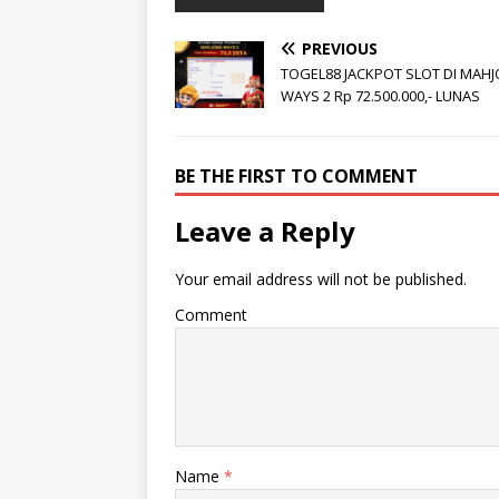
PREVIOUS
TOGEL88 JACKPOT SLOT DI MAH
WAYS 2 Rp 72.500.000,- LUNAS
BE THE FIRST TO COMMENT
Leave a Reply
Your email address will not be published.
Comment
Name
*