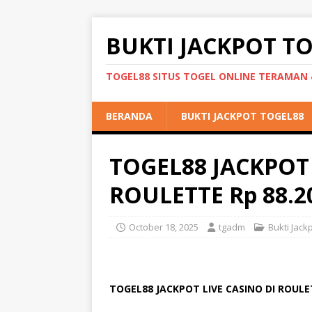
BUKTI JACKPOT T
TOGEL88 SITUS TOGEL ONLINE TERAMAN &
BERANDA
BUKTI JACKPOT TOGEL88
TOGEL88 JACKPOT 
ROULETTE Rp 88.2
October 18, 2025
tgadm
Bukti Jack
TOGEL88 JACKPOT LIVE CASINO DI ROULET