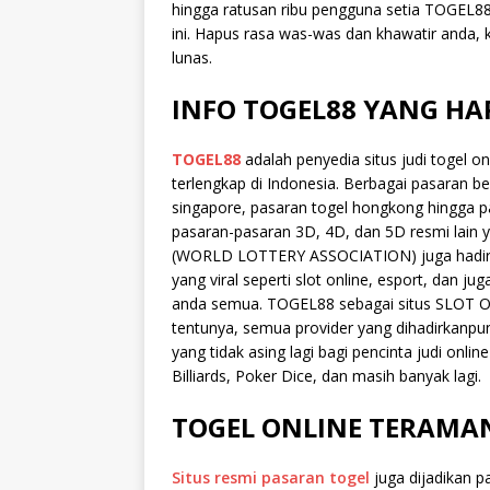
hingga ratusan ribu pengguna setia TOGEL88
ini. Hapus rasa was-was dan khawatir anda
lunas.
INFO TOGEL88 YANG HA
TOGEL88
adalah penyedia situs judi togel o
terlengkap di Indonesia. Berbagai pasaran be
singapore, pasaran togel hongkong hingga pa
pasaran-pasaran 3D, 4D, dan 5D resmi lain ya
(WORLD LOTTERY ASSOCIATION) juga hadir 
yang viral seperti slot online, esport, dan ju
anda semua. TOGEL88 sebagai situs SLOT O
tentunya, semua provider yang dihadirkanpun
yang tidak asing lagi bagi pencinta judi onlin
Billiards, Poker Dice, dan masih banyak lagi.
TOGEL ONLINE TERAMA
Situs resmi pasaran togel
juga dijadikan p