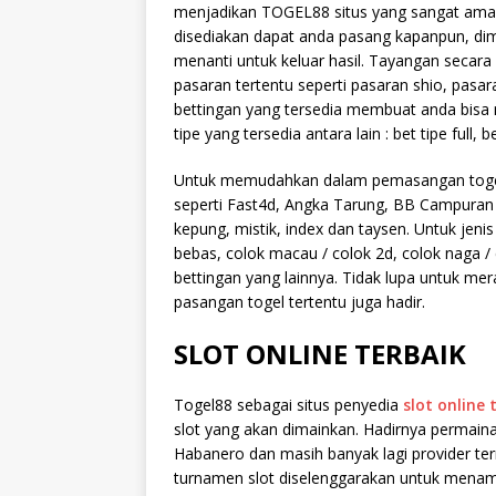
menjadikan TOGEL88 situs yang sangat aman
disediakan dapat anda pasang kapanpun, dim
menanti untuk keluar hasil. Tayangan secara
pasaran tertentu seperti pasaran shio, pasa
bettingan yang tersedia membuat anda bisa m
tipe yang tersedia antara lain : bet tipe full, 
Untuk memudahkan dalam pemasangan togel o
seperti Fast4d, Angka Tarung, BB Campuran 
kepung, mistik, index dan taysen. Untuk jeni
bebas, colok macau / colok 2d, colok naga / c
bettingan yang lainnya. Tidak lupa untuk mer
pasangan togel tertentu juga hadir.
SLOT ONLINE TERBAIK
Togel88 sebagai situs penyedia
slot online 
slot yang akan dimainkan. Hadirnya permaina
Habanero dan masih banyak lagi provider tern
turnamen slot diselenggarakan untuk menam